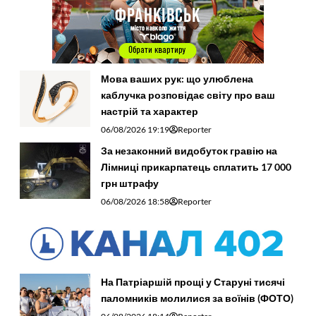
Мова ваших рук: що улюблена
каблучка розповідає світу про ваш
настрій та характер
06/08/2026 19:19
Reporter
За незаконний видобуток гравію на
Лімниці прикарпатець сплатить 17 000
грн штрафу
06/08/2026 18:58
Reporter
На Патріаршій прощі у Старуні тисячі
паломників молилися за воїнів (ФОТО)