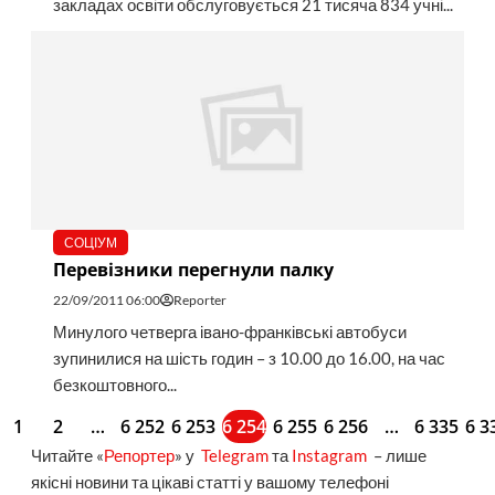
закладах освіти обслуговується 21 тисяча 834 учні...
СОЦІУМ
Перевізники перегнули палку
22/09/2011 06:00
Reporter
Минулого четверга івано-франківські автобуси
зупинилися на шість годин – з 10.00 до 16.00, на час
безкоштовного...
1
2
…
6 252
6 253
6 254
6 255
6 256
…
6 335
6 3
Читайте «
Репортер
» у
Telegram
та
Instagram
– лише
якісні новини та цікаві статті у вашому телефоні