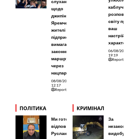
слуханнях
каблучка
щодо
розповідає
джипінгу в
світу про
Яремче
ваш
житeлі та
настрій та
підприємці
характер
вимагали
06/08/2026
законних
19:19
маршрутів
Reporter
через
нацпарк
08/08/2026
12:17
Reporter
ПОЛІТИКА
КРИМІНАЛ
Ми готові
За
відповісти.
незаконний
Руслан
видобуток