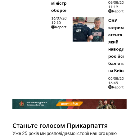
06/08/2026
міністра
11:19
оборони
Reporter
16/07/2026
СБУ
19:10
Reporter
затримала
агента рф,
який
наводив
російську
балістику
на Київ
05/08/2026
16:45
Reporter
Станьте голосом Прикарпаття
Уже 25 років ми розповідаємо історії нашого краю