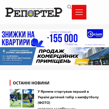
Перейти
вмісту
до
вмісту
ОСТАННІ НОВИНИ
У Яремче стартував перший в
Україні дитячий табір з ампфутболу
(ФОТО)
09/08/2026 12:28
Reporter