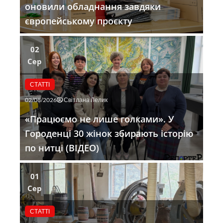
оновили обладнання завдяки
європейському проєкту
02
Сер
СТАТТІ
02/08/2026
Світлана Лелик
«Працюємо не лише голками». У
Городенці 30 жінок збирають історію
по нитці (ВІДЕО)
01
Сер
СТАТТІ