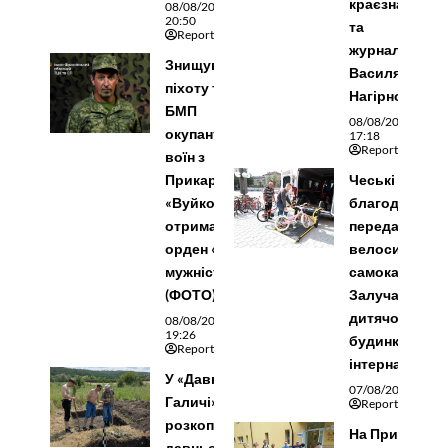
краєзнавця
08/08/2026
20:50
та
Reporter
журналіста
Знищував
Василя
піхоту та
Нагірного
БМП
08/08/2026
окупантів:
17:18
Reporter
воїн з
Прикарпаття
Чеські
«Вуйко»
благодійники
отримав
передали
орден «За
велосипеди т
мужність»
самокати для
(ФОТО)
Залучанськог
дитячого
08/08/2026
19:26
будинку-
Reporter
інтернату
У «Давньому
07/08/2026 17:52
Галичі»
Reporter
розкопали
На Прикарпат
давньоруську