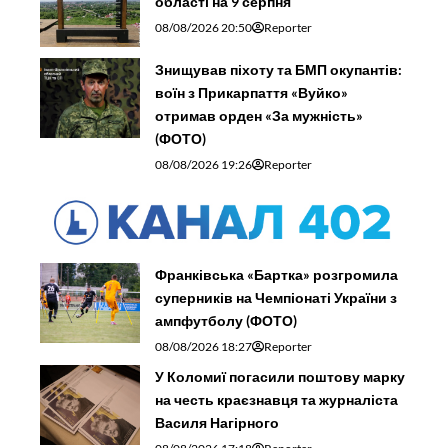
області на 9 серпня
08/08/2026 20:50
Reporter
Знищував піхоту та БМП окупантів:
воїн з Прикарпаття «Вуйко»
отримав орден «За мужність»
(ФОТО)
08/08/2026 19:26
Reporter
Франківська «Бартка» розгромила
суперників на Чемпіонаті України з
ампфутболу (ФОТО)
08/08/2026 18:27
Reporter
У Коломиї погасили поштову марку
на честь краєзнавця та журналіста
Василя Нагірного