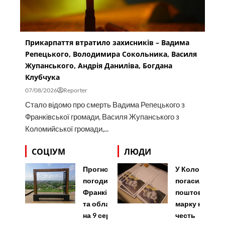
Прикарпаття втратило захисників – Вадима
Репецького, Володимира Сокольника, Василя
Жупанського, Андрія Даниліва, Богдана
Клубчука
07/08/2026
Reporter
Стало відомо про смерть Вадима Репецького з
Франківської громади, Василя Жупанського з
Коломийської громади,...
СОЦІУМ
ЛЮДИ
Прогноз
У Коломиї
погоди у
погасили
Франківську
поштову
та області
марку на
на 9 серпня
честь