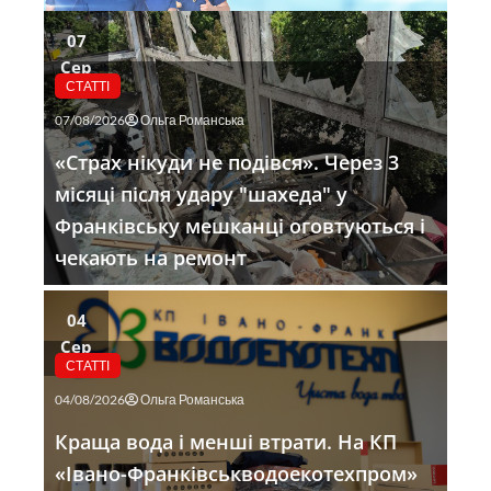
07
Сер
СТАТТІ
07/08/2026
Ольга Романська
«Страх нікуди не подівся». Через 3
місяці після удару "шахеда" у
Франківську мешканці оговтуються і
чекають на ремонт
04
Сер
СТАТТІ
04/08/2026
Ольга Романська
Краща вода і менші втрати. На КП
«Івано-Франківськводоекотехпром»