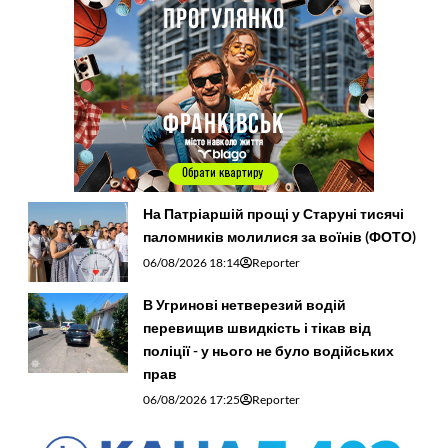
На Патріаршій прощі у Старуні тисячі
паломників молилися за воїнів (ФОТО)
06/08/2026 18:14
Reporter
В Угринові нетверезий водій
перевищив швидкість і тікав від
поліції - у нього не було водійських
прав
06/08/2026 17:25
Reporter