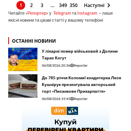
1
2
3
…
349
350
Наступні
Читайте «
Репортер
» у
Telegram
та
Instagram
– лише
якісні новини та цікаві статті у вашому телефоні
ОСТАННІ НОВИНИ
У лікарні помер військовий з Долини
Тарас Когут
06/08/2026 20:36
Reporter
До 785-річчя Коломиї кондитерка Леся
Кушнірук презентувала авторський
торт «Писанкове Прикарпаття»
06/08/2026 19:45
Reporter