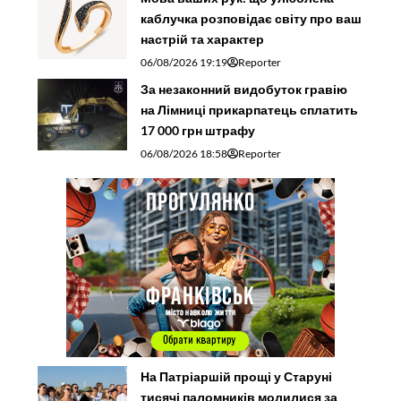
каблучка розповідає світу про ваш
настрій та характер
06/08/2026 19:19
Reporter
За незаконний видобуток гравію
на Лімниці прикарпатець сплатить
17 000 грн штрафу
06/08/2026 18:58
Reporter
На Патріаршій прощі у Старуні
тисячі паломників молилися за