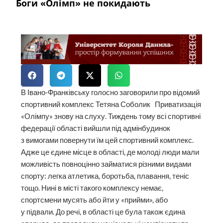
Боги «Олімп» не покидають
В Івано-Франківську голосно заговорили про відомий
спортивний комплекс Тетяна Соболик Приватизація
«Олімпу» знову на слуху. Тиждень тому всі спортивні
федерації області вийшли під адмінбудинок
з вимогами повернути їм цей спортивний комплекс.
Адже це єдине місце в області, де молоді люди мали
можливість повноцінно займатися різними видами
спорту: легка атлетика, боротьба, плавання, теніс
тощо. Нині в місті такого комплексу немає,
спортсмени мусять або йти у «прийми», або
у підвали. До речі, в області це була також єдина