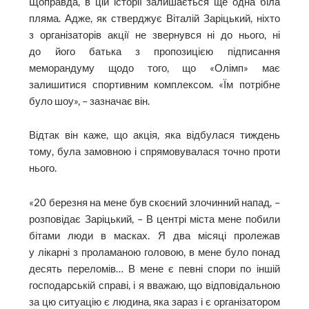
Щоправда, в цій історії залишається ще одна біла
пляма. Адже, як стверджує Віталій Заріцький, ніхто
з організаторів акції не звернувся ні до нього, ні
до його батька з пропозицією підписання
меморандуму щодо того, що «Олімп» має
залишитися спортивним комплексом. «Їм потрібне
було шоу», – зазначає він.
Відтак він каже, що акція, яка відбулася тиждень
тому, була замовною і спрямовувалася точно проти
нього.
«20 березня на мене був скоєний злочинний напад, –
розповідає Заріцький, – В центрі міста мене побили
бітами люди в масках. Я два місяці пролежав
у лікарні з проламаною головою, в мене було понад
десять переломів… В мене є певні спори по іншій
господарській справі, і я вважаю, що відповідальною
за цю ситуацію є людина, яка зараз і є організатором