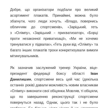
Добре, що організатори подбали про великий
асортимент плакатів. Принаймні, можна було
збагнути, чого люди хочуть. «Владо, повернись
обличчям до спортсменів», «Заріцький, геть
з «Олімпу», «Заріцький – прихватизатор», «Борці
проти незаконної приватизації», «Ми не хочемо
тренуватися у підвалах», «Геть руки від «Олімпу» та
багато інших плакатів трохи конкретизували вимоги
мітингувальників.
Як зазначив заслужений тренер України, віце-
президент федерації боксу області
Іван
Данилишин
, спортсмени весь цей час (декілька
останніх років) давали можливість новим власникам
«Олімпу» виконати свої обіцянки. Мовляв, ті обіцяли,
що по завершенню рекон­струкції спортсмени
повернуться назад. Однак, цього так і не було