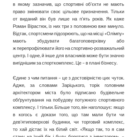
в якому зазначив, що спортивні об’єкти не мають
право змінювати своє цільове призначення. Тільки
от виданий він був лише на п’ять років. Як каже
Роман Вірастюк, із них три з половиною вже минуло.
Відтак, спортсмени підозрюють, що на місці «Олімпу»
мають збудувати багатоповерхівку або
ж перепрофілювати його на спортивно-розважальний
центр. І одне, й інше для власників може бути значно
вигіднішим за спорткомплекс. Це – в плані бізнесу.
Єдине з чим питання – це з достовірністю цих чуток.
Адже, за словами Заріцького, торік головним
архітектором міста було підписано будівельне
обґрунтування на побудову потужного спортивного
комплексу. І тільки. Більше того, він наголошує: якщо
в когось є докази того, що там мали бути чи
дев’ятиповерхові будинки, чи торговий комплекс,
то хай дістає їх на білий світ. «Якщо так, то я сам
стану на їхній бік і буду боротися з інвестором», –