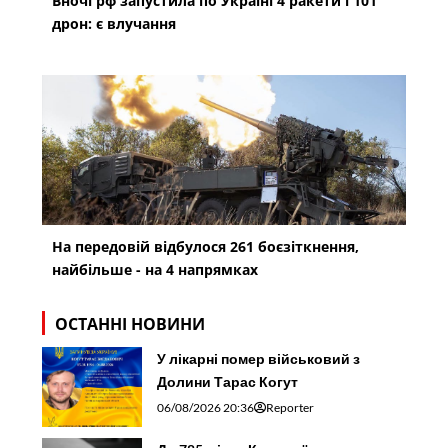
Вночі рф запустила по Україні 4 ракети і 101
дрон: є влучання
На передовій відбулося 261 боєзіткнення,
найбільше - на 4 напрямках
ОСТАННІ НОВИНИ
У лікарні помер військовий з
Долини Тарас Когут
06/08/2026 20:36
Reporter