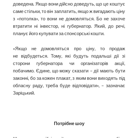
доведена. Якщо вони дійсно доведуть, що це коштує
саме стільки, то він заплатить, якщо ж вигадають ціну
з «потолка», то вони не домов­ляться. Бо не захоче
втратити ні інвестор, ні губернатор. Який, до речі,
планує його купувати за спонсорські кошти.
«Якщо не домовляться про ціну, то продаж
не відбудеться. Тому, які будуть подальші дії зі
сторони губернатора чи організаторів акції,
побачимо. Єдине, що можу сказати – дії мають бути
законні, бо за кожен плакат, з яким вони виходять під
обласну раду, треба буде відповідати», – зазначає
Заріцький.
Потрібне шоу