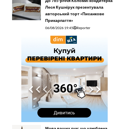
До 785-річчя Коломиї кондитерка
Леся Кушнірук презентувала
авторський торт «Писанкове
Прикарпаття»
06/08/2026 19:45
Reporter
Мова ваших рук: що улюблена