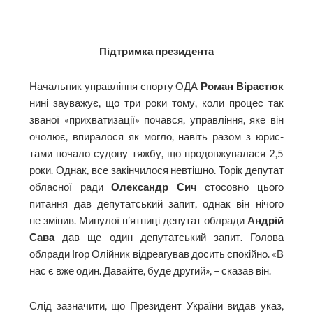
Підтримка президента
Начальник управління спорту ОДА
Роман Вірастюк
нині зауважує, що три роки тому, коли процес так
званої «прихватизації» почався, управління, яке він
очолює, впиралося як могло, навіть разом з юрис­
тами почало судову тяжбу, що продовжувалася 2,5
роки. Однак, все закінчилося невтішно. Торік депутат
обласної ради
Олександр Сич
стосовно цього
питання дав депутатський запит, однак він нічого
не змінив. Минулої п’ятниці депутат облради
Андрій
Сава
дав ще один депутатський запит. Голова
облради Ігор Олійник відреагував досить спокійно. «В
нас є вже один. Давайте, буде другий», – сказав він.
Слід зазначити, що Президент України видав указ,