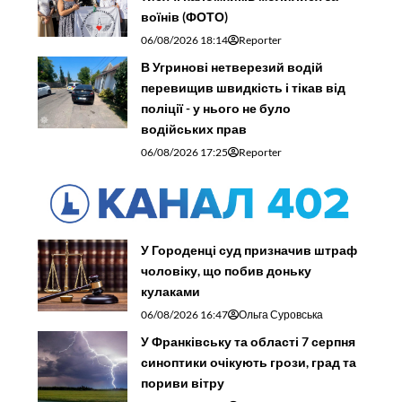
воїнів (ФОТО)
06/08/2026 18:14
Reporter
В Угринові нетверезий водій
перевищив швидкість і тікав від
поліції - у нього не було
водійських прав
06/08/2026 17:25
Reporter
У Городенці суд призначив штраф
чоловіку, що побив доньку
кулаками
06/08/2026 16:47
Ольга Суровська
У Франківську та області 7 серпня
синоптики очікують грози, град та
пориви вітру