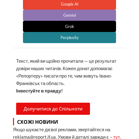
Google AI
Gemini
Grok
Perplexity
Текст, який ви щойно прочитали — це результат
довіри наших читачів. Кожен донат допомагає
«Репортеру» писати про те, чим живуть Івано-
Франківськ та область.
Інвестуйте в правду!
Долучитися до Спільноти
СХОЖІ НОВИНИ
Якщо шукаєте дієвої реклами, звертайтеся на
reklama@report.if.ua. Умови й деталі завжди є –
тут
.