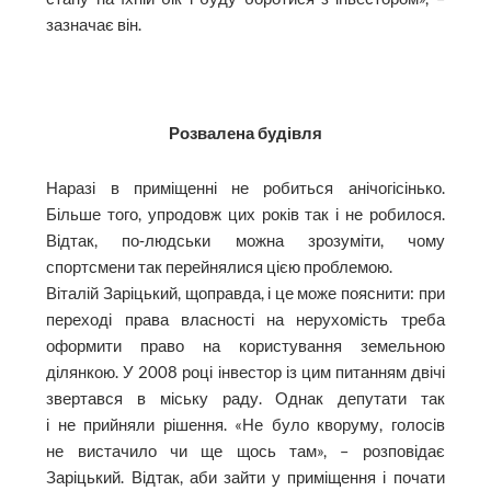
зазначає він.
Розвалена будівля
Наразі в приміщенні не робиться анічогісінько.
Більше того, упродовж цих років так і не робилося.
Відтак, по‑людськи можна зрозуміти, чому
спортсмени так перейнялися цією проблемою.
Віталій Заріцький, щоправда, і це може пояснити: при
переході права власності на нерухомість треба
оформити право на користування земельною
ділянкою. У 2008 році інвестор із цим питанням двічі
звертався в міську раду. Однак депутати так
і не прийняли рішення. «Не було кворуму, голосів
не вистачило чи ще щось там», – розповідає
Заріцький. Відтак, аби зайти у приміщення і почати