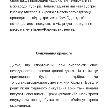
споруда, де проводили національні чемпіонати та
міжнародні турніри. Наприклад, нині матчева зустріч
із боксу Австралія-Україна з метою популяризації
проводиться під відкритим небом. Однак, якби
не пощастило з погодою, то місця для проведення
цього матчу в Івано-Франківську немає.
Очікування кращого
Дивує, що спортсмени, аби висловити своє
незадоволення, чекали доволі довго. Чи то їм це
приміщення було не потрібне, чи
то організаторів‑спортсменів у них бракує. Врешті-
решт після годинного очікування вони таки почали
висувати свої вимоги. Трохи кричали «Ганьба», трохи
вигукували про здобутки старого «Олімпу», трохи
скаржилися.