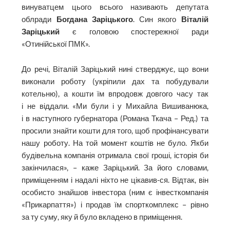
винуватцем цього всього називають депутата
облради
Богдана Заріцького
. Син якого
Віталій
Заріцький
є головою спостережної ради
«Отинійської ПМК».
До речі, Віталій Заріцький нині стверджує, що вони
виконали роботу (укріпили дах та побудували
котельню), а кошти їм впродовж довгого часу так
і не віддали. «Ми були і у Михайла Вишиванюка,
і в наступного губернатора (Романа Ткача – Ред.) та
просили знайти кошти для того, щоб профінансувати
нашу роботу. На той момент коштів не було. Якби
будівельна компанія отримала свої гроші, історія би
закінчилася», – каже Заріцький. За його словами,
приміщенням і надалі ніхто не цікавив-ся. Відтак, він
особисто знайшов інвестора (ним є інвесткомпанія
«Прикарпаття») і продав їм спорткомплекс – рівно
за ту суму, яку й було вкладено в приміщення.