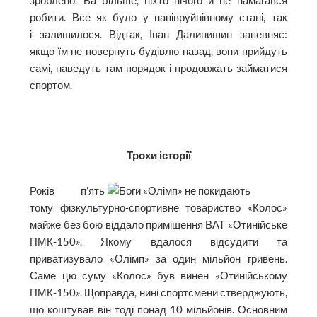
зроблено. Ба більше, ніхто нічого й не намагався
робити. Все як було у напівруйнівному стані, так
і залишилося. Відтак, Іван Далинишин запевняє:
якщо їм не повернуть будівлю назад, вони прийдуть
самі, наведуть там порядок і продовжать займатися
спортом.
Трохи історії
Років п’ять
тому фізкультурно‑спортивне товариство «Колос»
майже без бою віддало приміщення ВАТ «Отинійське
ПМК-150». Якому вдалося відсудити та
приватизувало «Олімп» за один мільйон гривень.
Саме цю суму «Колос» був винен «Отинійському
ПМК-150». Щоправда, нині спортсмени стверджують,
що коштував він тоді понад 10 мільйонів. Основним