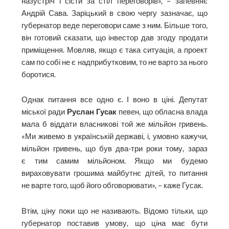
назустріч і сісти за стіл переговорів», – запевняє
Андрій Сава. Заріцький в свою чергу зазначає, що
губернатор веде переговори саме з ним. Більше того,
він готовий сказати, що інвестор дав згоду продати
приміщення. Мовляв, якщо є така ситуація, а проект
сам по собі не є надприбутковим, то не варто за нього
боротися.
Однак питання все одно є. І воно в ціні. Депутат
міської ради
Руслан Гусак
певен, що обласна влада
мала б віддати власникові той же мільйон гривень.
«Ми живемо в українській державі, і, умовно кажучи,
мільйон гривень, що був два-три роки тому, зараз
є тим самим мільйоном. Якщо ми будемо
вираховувати грошима майбутнє дітей, то питання
не варте того, щоб його обговорювати», – каже Гусак.
Втім, ціну поки що не називають. Відомо тільки, що
губернатор поставив умову, що ціна має бути