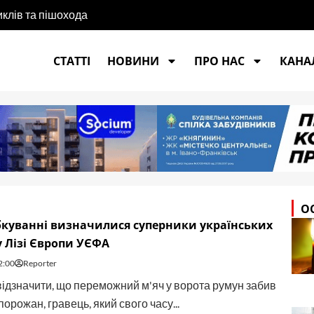
иклів та пішохода
СТАТТІ
НОВИНИ
ПРО НАС
КАНАЛ
О
куванні визначилися суперники українських
 Лізі Європи УЄФА
2:00
Reporter
ідзначити, що переможний м'яч у ворота румун забив
орожан, гравець, який свого часу...