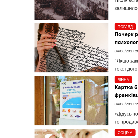
залишилос
ПОГЛЯД
Почерк р
психолог
04/08/2017 2
"Якщо зак
текст догор
ВІЙНА
Картка б
франківц
04/08/2017 1
«Дідусь п
то продавч
СОЦІУМ