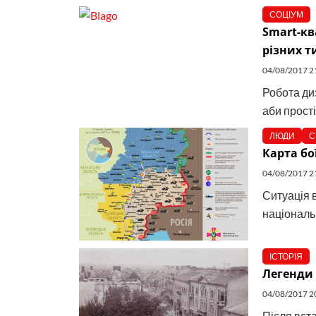
СОЦІУМ
Smart-кв
різних т
04/08/2017 2
Робота ди
аби прост
ЛЮДИ
С
Карта бої
04/08/2017 2
Ситуація в
національн
ІСТОРІЯ
Легенди
04/08/2017 2
Після вст