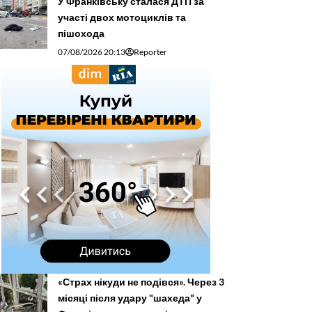
У Франківську сталася ДТП за
участі двох мотоциклів та
пішохода
07/08/2026 20:13
Reporter
«Страх нікуди не подівся». Через 3
місяці після удару "шахеда" у