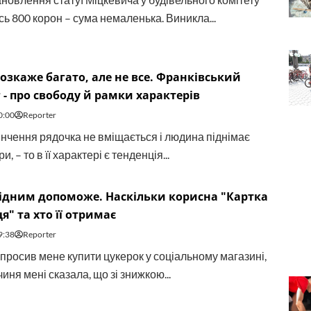
ь 800 корон – сума немаленька. Виникла...
озкаже багато, але не все. Франківський
 - про свободу й рамки характерів
0:00
Reporter
інчення рядочка не вміщається і людина піднімає
и, – то в її характері є тенденція...
ідним допоможе. Наскільки корисна "Картка
я" та хто її отримає
9:38
Reporter
опросив мене купити цукерок у соціальному магазині,
иня мені сказала, що зі знижкою...