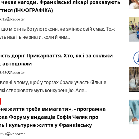
 чекає нагоди. Франківські лікарі розказують
гтися (ІНФОГРАФІКА)
9:12
Reporter
, що містить ботулотоксин, не змінює свій смак. Тож
ть навіть не знати, коли й чим...
ість доріг Прикарпаття. Хто, як і за скільки
є автошляхи
8:48
Reporter
влені в тому, щоб у торгах брали участь більше
які створюватимуть конкуренцію. Але...
не життя треба вимагати», - програмна
ка Форуму видавців Софія Челяк про
ь і культурне життя у Франківську
8:21
Reporter