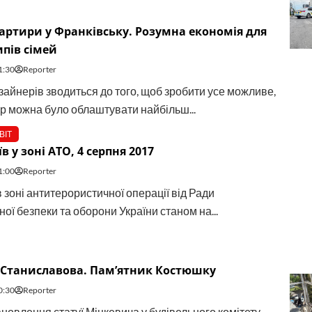
артири у Франківську. Розумна економія для
ипів сімей
1:30
Reporter
зайнерів зводиться до того, щоб зробити усе можливе,
ір можна було облаштувати найбільш...
ВІТ
в у зоні АТО, 4 серпня 2017
1:00
Reporter
 зоні антитерористичної операції від Ради
ої безпеки та оборони України станом на...
 Станиславова. Пам’ятник Костюшку
0:30
Reporter
ановлення статуї Міцкевича у будівельного комітету