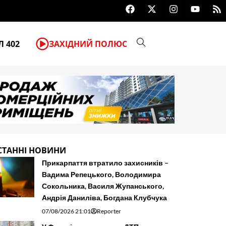
F
X
I
Y
R
«Страх нікуди не подівся». Чере
a
-
n
o
s
c
t
s
u
s
e
w
t
t
b
i
a
u
 402
ЗАХІДНИЙ ПОЛЮС
o
t
g
b
o
t
r
e
k
e
a
r
m
СТАННІ НОВИНИ
Прикарпаття втратило захисників –
Вадима Репецького, Володимира
Сокольника, Василя Жупанського,
Андрія Даниліва, Богдана Клубчука
07/08/2026 21:01
Reporter