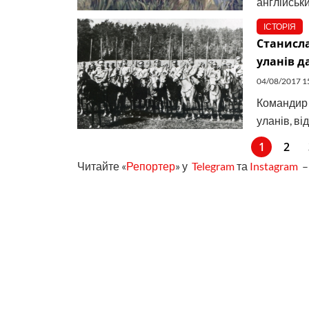
англійськи
ІСТОРІЯ
Станисла
уланів д
04/08/2017 1
Командир 
уланів, ві
1
2
Читайте «
Репортер
» у
Telegram
та
Instagram
– 