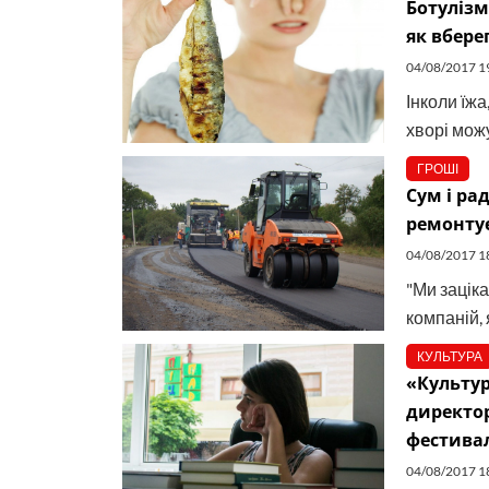
Ботулізм
як вбере
04/08/2017 1
Інколи їжа
хворі можу
ГРОШІ
Сум і рад
ремонту
04/08/2017 1
"Ми заціка
компаній, 
КУЛЬТУРА
«Культур
директор
фестивал
04/08/2017 1