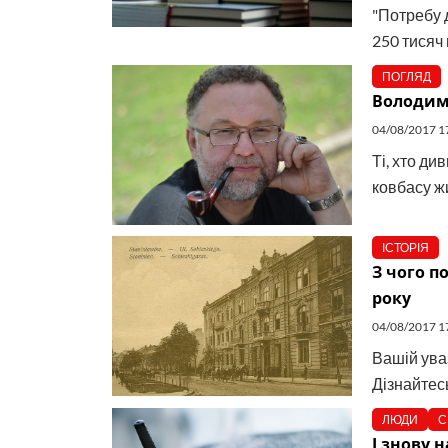
"Потребу 
250 тисяч 
ПОГЛЯД
Володими
04/08/2017 1
Ті, хто ди
ковбасу жи
ІСТОРІЯ
З чого п
року
04/08/2017 1
Вашій ува
Дізнайтесь
ЛЮДИ
С
І знову 