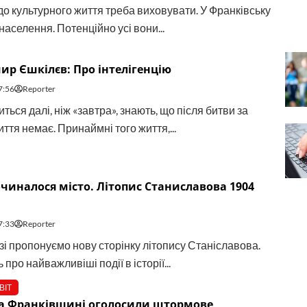
до культурного життя треба виховувати. У Франківську
населення. Потенційно усі вони...
р Єшкілєв: Про інтелігенцію
7:56
Reporter
виться далі, ніж «завтра», знають, що після битви за
ття немає. Принаймні того життя,...
очиналося місто. Літопис Станиславова 1904
7:33
Reporter
зі пропонуємо нову сторінку літопису Станіславова.
 про найважливіші події в історії...
ВІТ
на Франківщині оголосили штормове