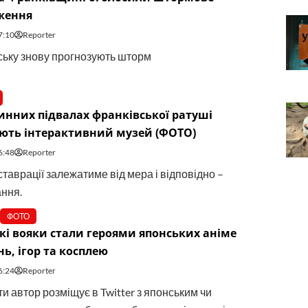
ження
7:10
Reporter
ську знову прогнозують шторм
инних підвалах франківської ратуші
ють інтерактивний музей (ФОТО)
6:48
Reporter
таврації залежатиме від мера і відповідно –
ння.
ФОТО
кі вояки стали героями японських аніме
ь, ігор та косплею
6:24
Reporter
и автор розміщує в Twitter з японським чи