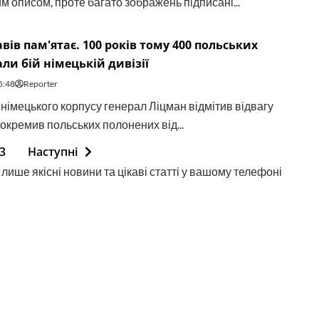
м описом, проте багато зображень підписані...
вів пам'ятає. 100 років тому 400 польських
али бій німецькій дивізії
5:48
Reporter
німецького корпусу генерал Ліцман відмітив відвагу
докремив польських полонених від...
3
Наступні
лише якісні новини та цікаві статті у вашому телефоні