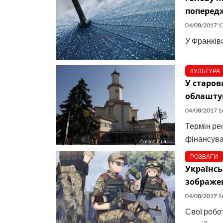
поперед
04/08/2017 1
У Франків
КУЛЬТУРА
У старов
облашту
04/08/2017 1
Термін рес
фінансува
РОЗВАГИ
Українсь
зображен
04/08/2017 1
Свої робот