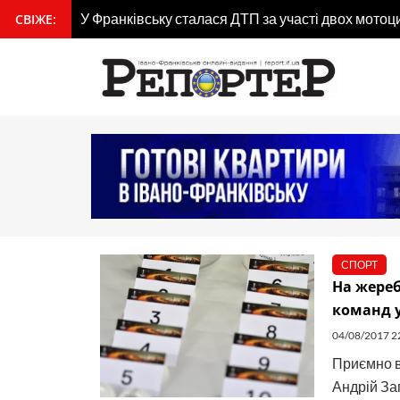
Перейти
гдана
У Франківську сталася ДТП за участі двох мотоц
СВІЖЕ:
вмісту
до
вмісту
СПОРТ
На жереб
команд у
04/08/2017 2
Приємно в
Андрій Зап