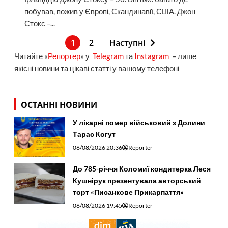
побував, пожив у Європі, Скандинавії, США. Джон
Стокс –...
1
2
Наступні
Читайте «
Репортер
» у
Telegram
та
Instagram
– лише
якісні новини та цікаві статті у вашому телефоні
ОСТАННІ НОВИНИ
У лікарні помер військовий з Долини
Тарас Когут
06/08/2026 20:36
Reporter
До 785-річчя Коломиї кондитерка Леся
Кушнірук презентувала авторський
торт «Писанкове Прикарпаття»
06/08/2026 19:45
Reporter