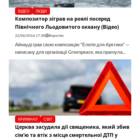
ВІДЕО
ЛЮДИ
Композитор зіграв на роялі посеред
Північного Льодовитого океану (Відео)
22/06/2016 17:30
Reporter
Айнауді грав свою композицію "Елегія для Арктики" —
написану для організації Greenpeace, яка прагнула...
КРИМІНАЛ
СВІТ
Церква засудила дії священика, який збив
сім’ю та втік з місця смертельної ДТП у