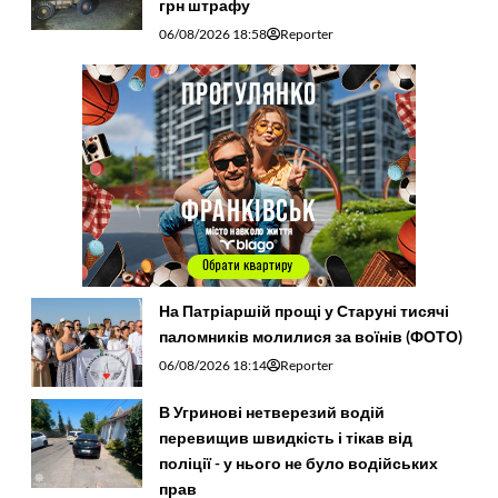
грн штрафу
06/08/2026 18:58
Reporter
На Патріаршій прощі у Старуні тисячі
паломників молилися за воїнів (ФОТО)
06/08/2026 18:14
Reporter
В Угринові нетверезий водій
перевищив швидкість і тікав від
поліції - у нього не було водійських
прав