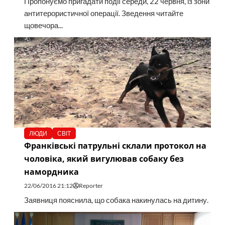
Пропонуємо пригадати події середи, 22 червня, із зони
антитерористичної операції. Зведення читайте
щовечора...
ЛЮДИ
СВІТ
Франківські патрульні склали протокол на
чоловіка, який вигулював собаку без
намордника
22/06/2016 21:12
Reporter
Заявниця пояснила, що собака накинулась на дитину.