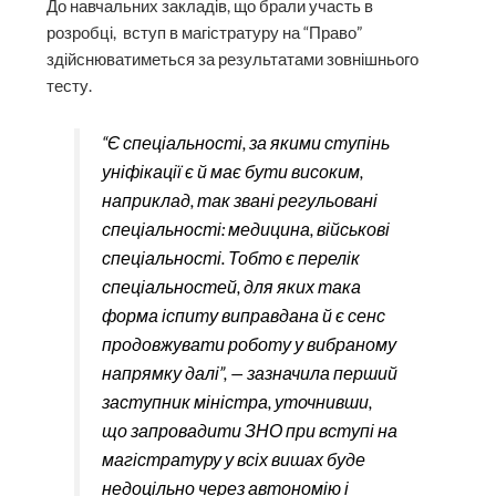
До навчальних закладів, що брали участь в
розробці, вступ в магістратуру на “Право”
здійснюватиметься за результатами зовнішнього
тесту.
“Є спеціальності, за якими ступінь
уніфікації є й має бути високим,
наприклад, так звані регульовані
спеціальності: медицина, військові
спеціальності. Тобто є перелік
спеціальностей, для яких така
форма іспиту виправдана й є сенс
продовжувати роботу у вибраному
напрямку далі”, — зазначила перший
заступник міністра, уточнивши,
що запровадити ЗНО при вступі на
магістратуру у всіх вишах буде
недоцільно через автономію і