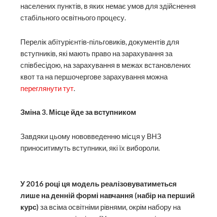
населених пунктів, в яких немає умов для здійснення
стабільного освітнього процесу.
Перелік абітурієнтів-пільговиків, документів для
вступників, які мають право на зарахування за
співбесідою, на зарахування в межах встановлених
квот та на першочергове зарахування можна
переглянути тут
.
Зміна 3. Місце йде за вступником
Завдяки цьому нововведенню місця у ВНЗ
приноситимуть вступники, які їх вибороли.
У 2016 році ця модель реалізовуватиметься
лише на денній формі навчання (набір на перший
курс)
за всіма освітніми рівнями, окрім набору на