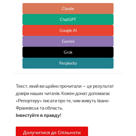
Claude
ChatGPT
Google AI
Gemini
Grok
Perplexity
Текст, який ви щойно прочитали — це результат
довіри наших читачів. Кожен донат допомагає
«Репортеру» писати про те, чим живуть Івано-
Франківськ та область.
Інвестуйте в правду!
Долучитися до Спільноти