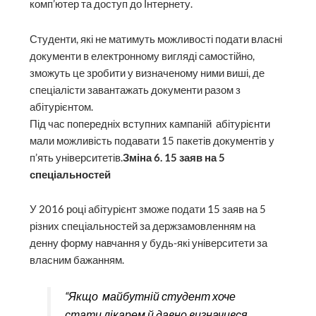
комп’ютер та доступ до Інтернету.
Студенти, які не матимуть можливості подати власні
документи в електронному вигляді самостійно,
зможуть це зробити у визначеному ними виші, де
спеціалісти завантажать документи разом з
абітурієнтом.
Під час попередніх вступних кампаній абітурієнти
мали можливість подавати 15 пакетів документів у
п’ять університетів.
Зміна 6. 15 заяв на 5
спеціальностей
У 2016 році абітурієнт зможе подати 15 заяв на 5
різних спеціальностей за держзамовленням на
денну форму навчання у будь-які університети за
власним бажанням.
“Якщо майбутній студент хоче
стати лікарем й давно визначився