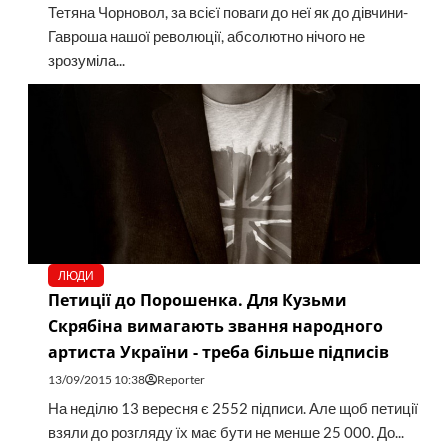
Тетяна Чорновол, за всієї поваги до неї як до дівчини-
Гавроша нашої революції, абсолютно нічого не
зрозуміла...
ЛЮДИ
Петиції до Порошенка. Для Кузьми
Скрябіна вимагають звання народного
артиста України - треба більше підписів
13/09/2015 10:38
Reporter
На неділю 13 вересня є 2552 підписи. Але щоб петиції
взяли до розгляду їх має бути не менше 25 000. До...