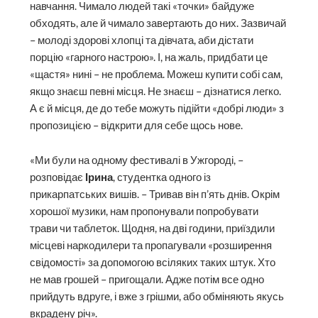
навчання. Чимало людей такі «точки» байдуже
обходять, але й чимало завертають до них. Зазвичай
– молоді здорові хлопці та дівчата, аби дістати
порцію «гарного настрою». І, на жаль, придбати це
«щастя» нині – не проблема. Можеш купити собі сам,
якщо знаєш певні місця. Не знаєш – дізнатися легко.
А є й місця, де до тебе можуть підійти «добрі люди» з
пропозицією – відкрити для себе щось нове.
«Ми були на одному фестивалі в Ужгороді, –
розповідає
Ірина
, студентка одного із
прикарпатських вишів. – Тривав він п’ять днів. Окрім
хорошої музики, нам пропонували попробувати
трави чи таблеток. Щодня, на дві години, приїздили
місцеві наркодилери та пропагували «розширення
свідомості» за допомогою всіляких таких штук. Хто
не мав грошей – пригощали. Адже потім все одно
прийдуть вдруге, і вже з грішми, або обміняють якусь
вкрадену річ».