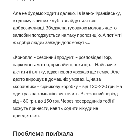
Але не будемо ходити далеко. І в Івано-Франківську,
в одному з нічних клубів знайдуться такі
доброзичливці. Збуджена тусовкою молодь часто
залюбки погод­жується на таку пропозицію. А потім ті
ж «добрі люди» завжди допоможуть…
«Конопля – сезонний продукт, – розповідає
Ігор
,
наркоман-аматор, принаймні, поки що. – Найважче
дістати її влітку, адже нового урожаю ще немає. Але
дехто вирощує в домашніх умовах. Ціна за
«кораблик» – сірникову коробку – від 130‑220 грн. На
один раз на компанію вистачить. В сезонний період
від – 80 грн. до 150 грн. Через посередників тобі її
можуть принести, навіть ходити нікуди не
доведеться».
Проблема приїхала