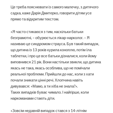
Це треба пояснювати із самого малечку, з дитячого
садка, каже Дарія Дмитерко, говорити дітям усе
прямо та відкритим текстом.
«Я часто стикаюся з тим, наскільки батьки
безграмотні, – обурюється лікар-нарколог. – Я
називаю це синдромом страуса. Був такий випадок,
що дитина із 13 років курила коноплю, потім їла
таблетки, і про це все батьки дізналися, коли йому
виповнився 21 рік. Вони настільки звикли, що дитина
якась не така, якась особлива, що не помічали
реальної проблеми. Прийшли до нас, коли з хати
почали зникати цінні речі. Хлопчина навіть
дивувався: «Мамо, а ти хіба не знала?».
Таких випадків буває чимало. І найгірше, коли
наркоманами стають діти.
«Зовсім недавній випадок стався з 14‑літнім