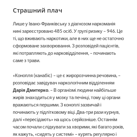
Страшний плач
Лише у Івано-Франківську з діагнозом наркоманія
нині зареєстровано 485 осіб. У групі ризику – 946. Це
ті, що вживають наркотики, але в них ще не остаточно
сформоване захворювання. З розповідей пацієнтів,
які потрапляють до нарковідділення, – починають
саме з трави.
«Конопля (канабіс) – це є жиророзчинна речовина, –
розповідає завідувач наркологічним відділенням
Дарія Дмитерко
. – В організмі людини найбільше
жирів знаходиться у мозку та печінці, тому ці органи
вражаються першими. З коноплі зазвичай і
починають у підлітковому віці. Два-три рази курнув,
далі «пересідають» на щось серйозніше. Останнім
часом почали слідкувати за хворими, які багато років,
як кажуть, «сидять у системі» – курять регулярно і