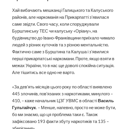
Хай вибачають мешканці Галицького та Калуського
районів, але наркоманія на Прикарпатті з’явилася
саме звідти. Свого часу, коли споруджували
Бурштинську ТЕС чи калуську «Оріану», на
будівництво до Івано-Франківщини приїхало чимало
людей з різних куточків та з різною ментальністю.
Фактично саме з Бурштина та Калуша і з’явилися
перші прикарпатські наркомани. Проте, якщо взяти в
межах України, то в нас ще доволі спокійна ситуація.
Але тішитись все одно не варто.
«За дев’ять місяців цього року по області виявлено
445 злочинів, пов’язаних з наркотиками, минулого –
410, – каже начальник ЦЗГ УВМС в області
Василь
Гультайчук
. – Менше, напевно, просто не може бути,
бо ми знаємо, що ця проблема таки є. Також
зафіксовано 193 факти збуту наркотиків та 135 –
зберігання».