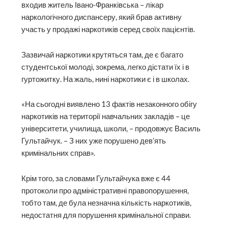
входив житель Івано-Франківська – лікар
наркологічного диспансеру, який брав активну
участь у продажі наркотиків серед своїх пацієнтів.
Зазвичай наркотики крутяться там, де є багато
студентської молоді, зокрема, легко дістати їх і в
гуртожитку. На жаль, нині наркотики є і в школах.
«На сьогодні виявлено 13 фактів незаконного обігу
наркотиків на території навчальних закладів – це
університети, училища, школи, – продовжує Василь
Гультайчук. – З них уже порушено дев’ять
кримінальних справ».
Крім того, за словами Гультайчука вже є 44
протоколи про адміністративні правопорушення,
тобто там, де була незначна кількість наркотиків,
недостатня для порушення кримінальної справи.