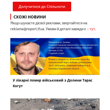
Долучитися до Спільноти
СХОЖІ НОВИНИ
Якщо шукаєте дієвої реклами, звертайтеся на
reklama@report.if.ua. Умови й деталі завжди є –
тут
.
У лікарні помер військовий з Долини Тарас
Когут