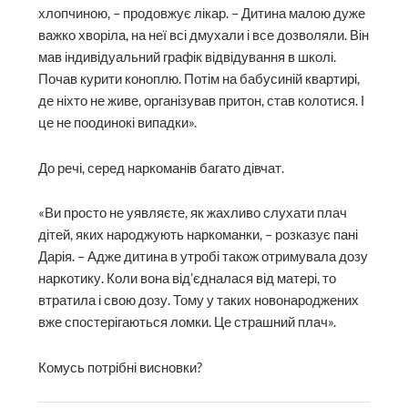
хлопчиною, – продовжує лікар. – Дитина малою дуже
важко хворіла, на неї всі дмухали і все дозволяли. Він
мав індивідуальний графік відвідування в школі.
Почав курити коноплю. Потім на бабусиній квартирі,
де ніхто не живе, організував притон, став колотися. І
це не поодинокі випадки».
До речі, серед наркоманів багато дівчат.
«Ви просто не уявляєте, як жахливо слухати плач
дітей, яких народжують наркоманки, – розказує пані
Дарія. – Адже дитина в утробі також отримувала дозу
наркотику. Коли вона від’єдналася від матері, то
втратила і свою дозу. Тому у таких новонароджених
вже спостерігаються ломки. Це страшний плач».
Комусь потрібні висновки?