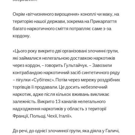
Окрім «вітчизняного вирощення» коноплі чи маку, на
територію нашої держави, зокрема на Прикарпаття
багато наркотичного сміття потрапляє саме з-за
кордону.
«Цього року викрито дві організовані злочинні групи,
які займалися нелегальною достав­кою наркотиків
через кордон, – говорить Гультайчук. – Завозили
контрабандою наркотичний засіб синтетичного ряду
– пігулки «Субітекс». Потім через мережу роздрібних
торгівців її продавали. Це досить небезпечний
наркотик, адже після кількох вживань викликає
залежність. Викрито 13 каналів нелегального
надходження наркотиків у область з території
Франції, Польщі, Чехії, Італії».
До речі, до однієї злочинної групи, яка діяла у Галичі,