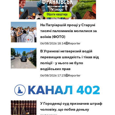
На Патріаршій прощі у Старуні
тисячі паломників молилися за
воїнів (ФОТО)
06/08/2026 18:14
Reporter
В Угринові нетверезий водій
перевищив швидкість і тікав від
поліції - у нього не було
водійських прав
06/08/2026 17:25
Reporter
У Городенці суд призначив штраф
чоловіку, що побив доньку