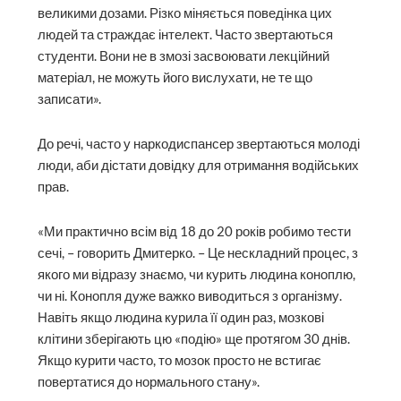
великими дозами. Різко міняється поведінка цих
людей та страждає інтелект. Часто звертаються
студенти. Вони не в змозі засвоювати лекційний
матеріал, не можуть його вислухати, не те що
записати».
До речі, часто у наркодиспансер звертаються молоді
люди, аби дістати довідку для отримання водійських
прав.
«Ми практично всім від 18 до 20 років робимо тести
сечі, – говорить Дмитерко. – Це нескладний процес, з
якого ми відразу знаємо, чи курить людина коноплю,
чи ні. Конопля дуже важко виводиться з організму.
Навіть якщо людина курила її один раз, мозкові
клітини зберігають цю «подію» ще протягом 30 днів.
Якщо курити часто, то мозок просто не встигає
повертатися до нормального стану».