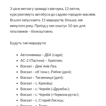
З цією метою у громаді з вівторка, 12 квітня,
курсуватимуть автобуси до садово-городніх масивів.
Всього запускають 15 маршрутів, більше, ніж
минулого року. Проїзд у них коштує 10 грн, для
пільговиків – безкоштовно.
Будуть такі маршрути:
Автоливмаш – ДБК (сади);
АС-2 (Пасічна) – Хриплин;
Вокзал – Дем`янів Лаз;
Вокзал – об`їзна с. Рибне (дачі);
Вокзал – Тисмениця (дачі);
Вокзал – с. Крихівці;
Вокзал – с. Черніїв («Дружба»);
Вокзал – с. Черніїв («Червона рута»);
Вокзал – с. Старий Лисець;
Вокзал – с. Тязів;