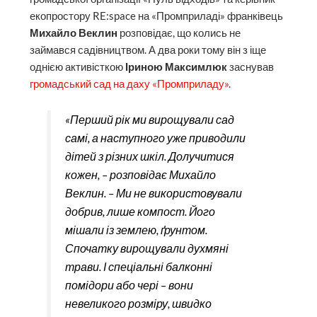
екопростору RE:space на «Промприладі» франківець
Михайло Веклин
розповідає, що колись не
займався садівництвом. А два роки тому він з іще
однією активісткою
Іриною Максимлюк
заснував
громадський сад на даху «Промприладу»
.
«Перший рік ми вирощували сад
самі, а наступного уже приводили
дітей з різних шкіл. Долучитися
кожен, – розповідає Михайло
Веклин. – Ми не використовували
добрив, лише компост. Його
мішали із землею, ґрунтом.
Спочатку вирощували духмяні
трави. І спеціальні балконні
помідори або чері – вони
невеликого розміру, швидко