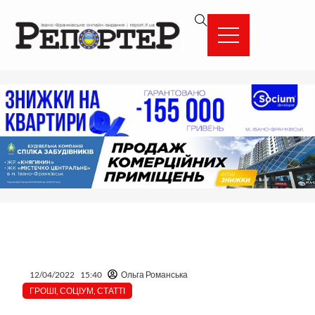
Перейти
вмісту
до
вмісту
12/04/2022
15:40
Ольга Романська
ГРОШІ
,
СОЦІУМ
,
СТАТТІ