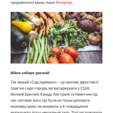
продовольчої кризи, пише
Репортер
.
Війна забере урожай
Так званий «Сад перемоги» – це овочеві, фруктові й
трав’яні сади і городи, які висаджували у США,
Великій Британії, Канаді, Австралії та Німеччині під
час світових воєн. Це була не тільки допомога
економіці країн, які воювали, а й «покращення
морального духу» мешканців тилу. Тоді засаджували