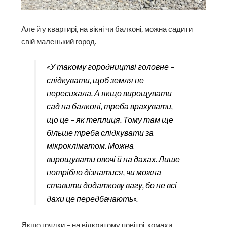
Але й у квартирі, на вікні чи балконі, можна садити
свій маленький город.
«У такому городництві головне –
слідкувати, щоб земля не
пересихала. А якщо вирощувати
сад на балконі, треба врахувати,
що це – як теплиця. Тому там ще
більше треба слідкувати за
мікрокліматом. Можна
вирощувати овочі й на дахах. Лише
потрібно дізнатися, чи можна
ставити додаткову вагу, бо не всі
дахи це передбачають».
Якщо грядки – на відкритому повітрі, комахи