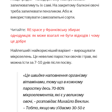
запилюватимуть їх самі. На закритому балконі овочі
треба запилювати пензликом. Або ж
використовувати самозапильні сорти.
Читайте:
RE:space у Франківську збирає
однодумців: як може взагалі не бути відходів і чому
це добре
Найлегший і найкорисніший варіант – вирощувати
мікрозелень. Це невеликі паростки овочів і трав, які
можна їсти за 7-10 днів після посіву.
«Це швидке наповнення організму
вітамінами, тому що в кожному
паростку десь 70-80%
мікроелементів, які є у великому
овочі, – розповідає Михайло Веклин.
– Тобто, якщо ми з’їдаємо 30-50 г