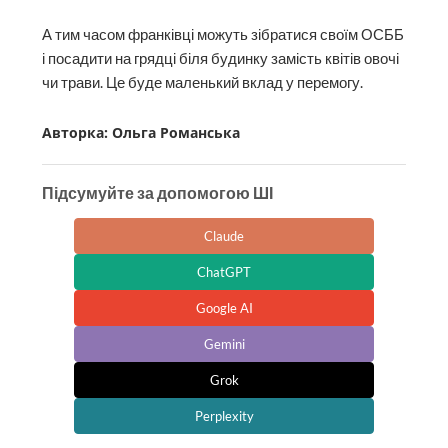
А тим часом франківці можуть зібратися своїм ОСББ
і посадити на грядці біля будинку замість квітів овочі
чи трави. Це буде маленький вклад у перемогу.
Авторка: Ольга Романська
Підсумуйте за допомогою ШІ
Claude
ChatGPT
Google AI
Gemini
Grok
Perplexity