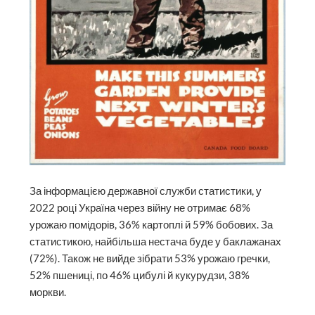
За інформацією державної служби статистики, у
2022 році Україна через війну не отримає 68%
урожаю помідорів, 36% картоплі й 59% бобових. За
статистикою, найбільша нестача буде у баклажанах
(72%). Також не вийде зібрати 53% урожаю гречки,
52% пшениці, по 46% цибулі й кукурудзи, 38%
моркви.