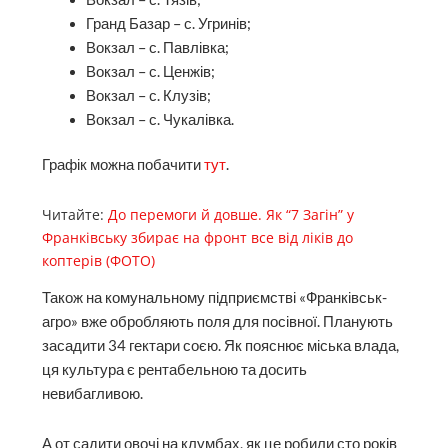
Гранд Базар – с. Угринів;
Вокзал – с. Павлівка;
Вокзал – с. Ценжів;
Вокзал – с. Клузів;
Вокзал – с. Чукалівка.
Графік можна побачити
тут
.
Читайте:
До перемоги й довше. Як “7 Загін” у
Франківську збирає на фронт все від ліків до
коптерів (ФОТО)
Також на комунальному підприємстві «Франківськ-
агро» вже обробляють поля для посівної. Планують
засадити 34 гектари соєю. Як пояснює міська влада,
ця культура є рентабельною та досить
невибагливою.
А от садити овочі на клумбах, як це робили сто років