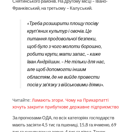
Снятинського районів. На другому місці – Івано-
Франківський, на третьому – Калуський.
«Треба розширити площу посіву
круп’яних культур і овочів. Це
питання продовольчої безпеки,
щоб було з чого молоти борошно,
робити крупи, мати запас, – каже
Іван Андріїшин. – Не тільки для нас,
але щоб допомогти іншим
областям, де не вийде провести
посів у зв’язку з військовими діями».
Читайте:
Ламають згори. Чому на Прикарпатті
хочуть закрити прибуткове державне підприємство
За прогнозами ОДА, по всіх категоріях господарств
мають засіяти 4,5 тис га пшениці, 15,8 га ячменю, 69
тис га кукурудзи на зерно, 4 тис га вівса. Також