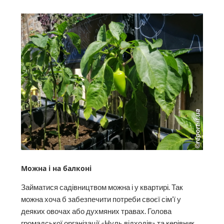
Можна і на балконі
Займатися садівництвом можна і у квартирі. Так
можна хоча б забезпечити потреби своєї сім’ї у
деяких овочах або духмяних травах. Голова
громадської організації «Нуль відходів» та керівник