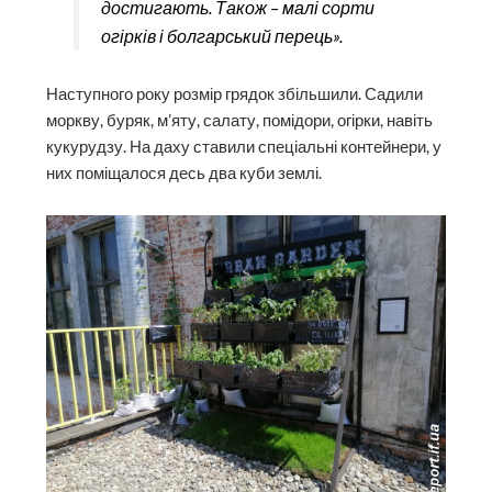
достигають. Також – малі сорти
огірків і болгарський перець».
Наступного року розмір грядок збільшили. Садили
моркву, буряк, м’яту, салату, помідори, огірки, навіть
кукурудзу. На даху ставили спеціальні контейнери, у
них поміщалося десь два куби землі.