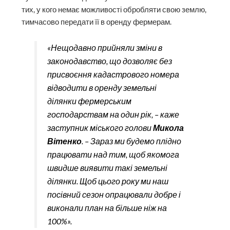
тих, у кого немає можливості обробляти свою землю,
тимчасово передати її в оренду фермерам.
«Нещодавно прийняли зміни в
законодавство, що дозволяє без
присвоєння кадастрового номера
відводити в оренду земельні
ділянки фермерським
господарствам на один рік, – каже
заступник міського голови
Микола
Вітенко
. – Зараз ми будемо плідно
працювати над тим, щоб якомога
швидше виявити такі земельні
ділянки. Щоб цього року ми наш
посівний сезон опрацювали добре і
виконали план на більше ніж на
100%».