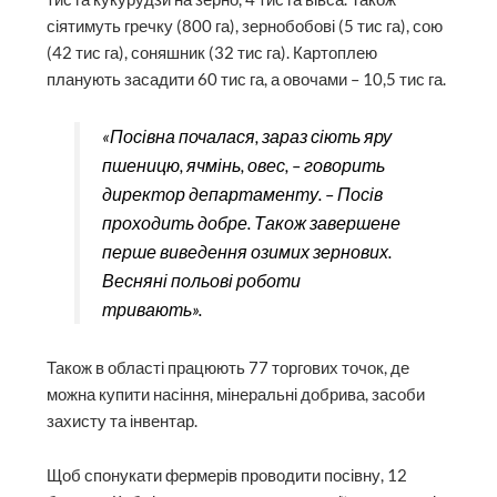
сіятимуть гречку (800 га), зернобобові (5 тис га), сою
(42 тис га), соняшник (32 тис га). Картоплею
планують засадити 60 тис га, а овочами – 10,5 тис га.
«Посівна почалася, зараз сіють яру
пшеницю, ячмінь, овес, – говорить
директор департаменту. – Посів
проходить добре. Також завершене
перше виведення озимих зернових.
Весняні польові роботи
тривають».
Також в області працюють 77 торгових точок, де
можна купити насіння, мінеральні добрива, засоби
захисту та інвентар.
Щоб спонукати фермерів проводити посівну, 12