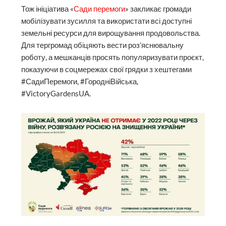
Тож ініціатива «
Сади перемоги
» закликає громади
мобілізувати зусилля та використати всі доступні
земельні ресурси для вирощування продовольства.
Для тергромад обіцяють вести роз’яснювальну
роботу, а мешканців просять популяризувати проєкт,
показуючи в соцмережах свої грядки з хештегами
#СадиПеремоги, #ГородніВійська,
#VictoryGardensUA.