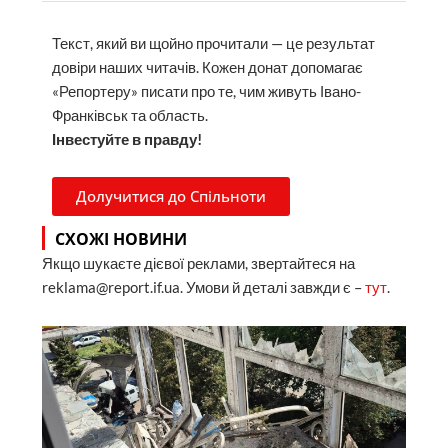
Текст, який ви щойно прочитали — це результат
довіри наших читачів. Кожен донат допомагає
«Репортеру» писати про те, чим живуть Івано-
Франківськ та область.
Інвестуйте в правду!
Долучитися до Спільноти
СХОЖІ НОВИНИ
Якщо шукаєте дієвої реклами, звертайтеся на
reklama@report.if.ua. Умови й деталі завжди є –
тут
.