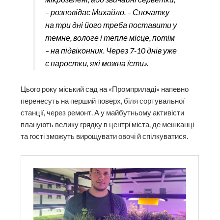
– розповідає Михайло. – Спочатку
на три дні його треба поставити у
темне, вологе і тепле місце, потім
– на підвіконник. Через 7-10 днів уже
є паростки, які можна їсти».
Цього року міський сад на «Промприладі» напевно
перенесуть на перший поверх, біля сортувальної
станції, через ремонт. А у майбутньому активісти
планують велику грядку в центрі міста, де мешканці
та гості зможуть вирощувати овочі й спілкуватися.