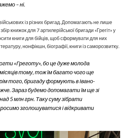
ажемо – ні.
військових із різних бригад. Допомагають не лише
бір книжок для 7 артилерійської бригади «Грегіт» у
осити книги для бійців, щоб сформувати для них
ітературу, нонфікшн, біографії, книги із саморозвитку.
огти «Греготу», бо це дуже молода
місяців тому, тож їм багато чого ще
Крім того, бригаду формують в Івано-
жче. Зараз будемо допомагати їм ще зі
ад 5 млн грн. Таку суму зібрати
просимо зголошуватися і відкривати