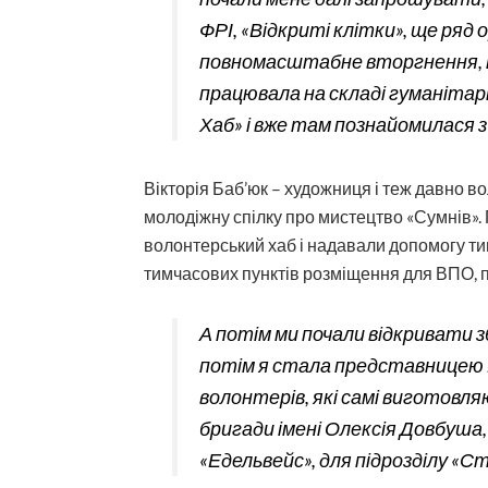
ФРІ, «Відкриті клітки», ще ряд 
повномасштабне вторгнення, т
працювала на складі гуманітарн
Хаб» і вже там познайомилася з
Вікторія Баб’юк – художниця і теж давно в
молодіжну спілку про мистецтво «Сумнів». 
волонтерський хаб і надавали допомогу т
тимчасових пунктів розміщення для ВПО, п
А потім ми почали відкривати зб
потім я стала представницею 
волонтерів, які самі виготовля
бригади імені Олексія Довбуша
«Едельвейс», для підрозділу «С