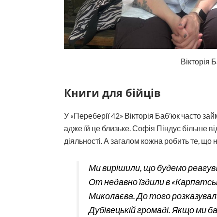
Вікторія Б
Книги для бійців
У «Переберії 42» Вікторія Баб’юк часто за
адже їй це близьке. Софія Піндус більше 
діяльності. А загалом кожна робить те, що н
Ми вирішили, що будемо реагува
От недавно їздили в «Карпатську
Миколаєва. До того розказувал
Дубівецькій громаді. Якщо ми б