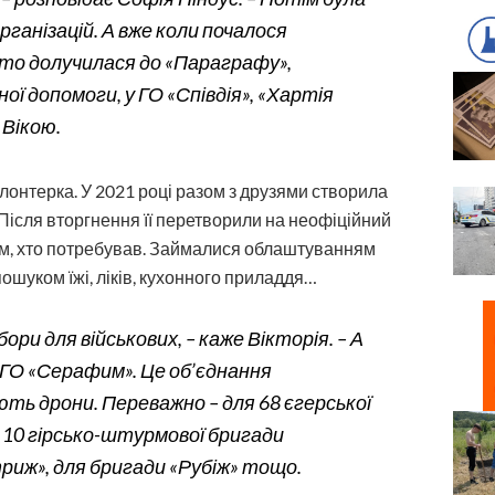
організацій. А вже коли почалося
о долучилася до «Параграфу»,
ої допомоги, у ГО «Співдія», «Хартія
 Вікою.
олонтерка. У 2021 році разом з друзями створила
Після вторгнення її перетворили на неофіційний
им, хто потребував. Займалися облаштуванням
ошуком їжі, ліків, кухонного приладдя…
ори для військових, – каже Вікторія. – А
ГО «Серафим». Це об’єднання
ють дрони. Переважно – для 68 єгерської
, 10 гірсько-штурмової бригади
триж», для бригади «Рубіж» тощо.