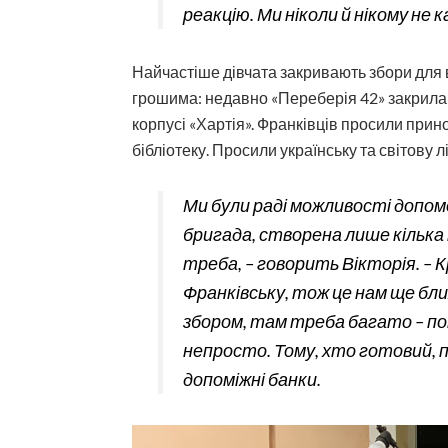
реакцію. Ми ніколи й нікому не к
Найчастіше дівчата закривають збори для 
грошима: недавно «Переберія 42» закрила з
корпусі «Хартія». Франківців просили прин
бібліотеку. Просили українську та світову л
Ми були раді можливості допом
бригада, створена лише кілька 
треба, – говорить Вікторія. – 
Франківську, тож це нам ще бли
збором, там треба багато – пон
непросто. Тому, хто готовий, 
допоміжні банки.