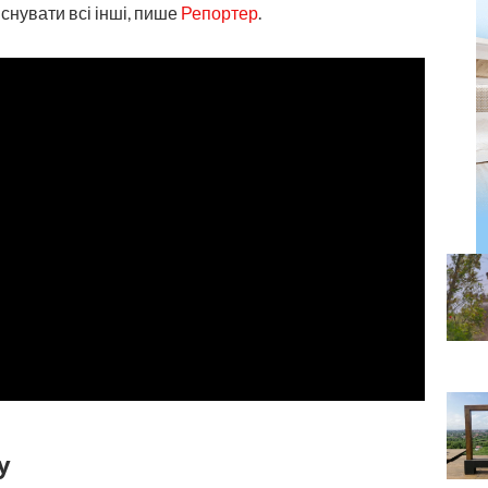
існувати всі інші, пише
Репортер
.
у