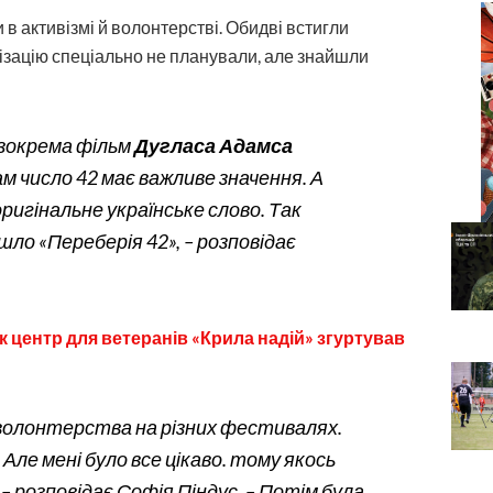
и в активізмі й волонтерстві. Обидві встигли
нізацію спеціально не планували, але знайшли
зокрема фільм
Дугласа Адамса
м число 42 має важливе значення. А
оригінальне українське слово. Так
йшло «Переберія 42», – розповідає
к центр для ветеранів «Крила надій» згуртував
з волонтерства на різних фестивалях.
. Але мені було все цікаво. тому якось
– розповідає Софія Піндус. – Потім була