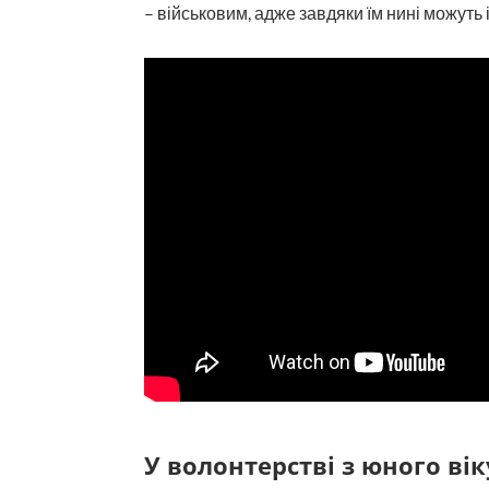
– військовим, адже завдяки їм нині можуть 
У волонтерстві з юного вік