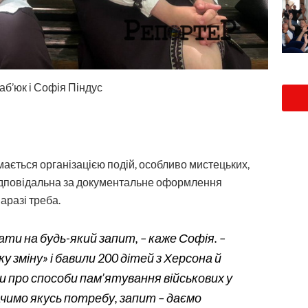
аб’юк і Софія Піндус
ймається організацією подій, особливо мистецьких,
відповідальна за документальне оформлення
аразі треба.
ти на будь-який запит, – каже Софія. –
 зміну» і бавили 200 дітей з Херсона й
и про способи пам’ятування військових у
ачимо якусь потребу, запит – даємо