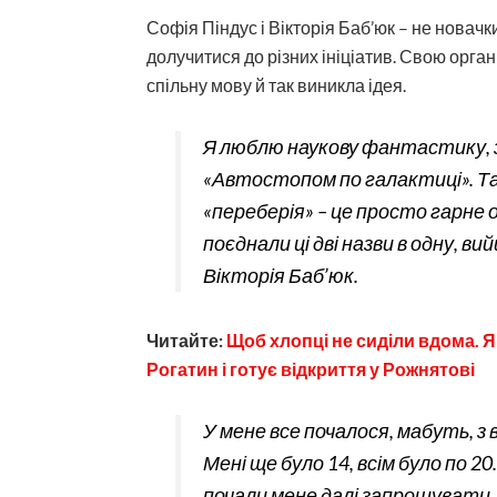
Софія Піндус і Вікторія Баб’юк – не новачк
долучитися до різних ініціатив. Свою орга
спільну мову й так виникла ідея.
Я люблю наукову фантастику, 
«Автостопом по галактиці». Та
«переберія» – це просто гарне 
поєднали ці дві назви в одну, ви
Вікторія Баб’юк.
Читайте:
Щоб хлопці не сиділи вдома. Я
Рогатин і готує відкриття у Рожнятові
У мене все почалося, мабуть, 
Мені ще було 14, всім було по 20
почали мене далі запрошувати, 