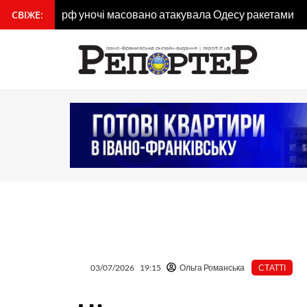
Перейти
рф уночі масовано атакувала Одесу ракетами
СВІЖЕ:
вмісту
до
вмісту
03/07/2026
19:15
Ольга Романська
СТАТТІ