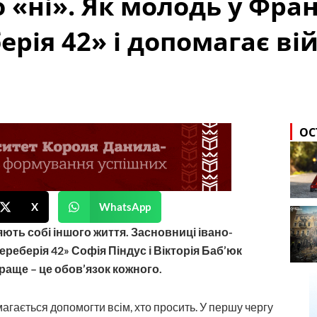
 «ні». Як молодь у Фра
ерія 42» і допомагає ві
ОС
X
WhatsApp
яють собі іншого життя. Засновниці івано-
ереберія 42» Софія Піндус і Вікторія Баб’юк
краще – це обов’язок кожного.
магається допомогти всім, хто просить. У першу чергу