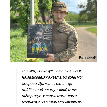
«Це мої, – показує Остап’юк. – Їх я
намалював, як ангелів, бо вони мої
обереги. Дружина і діти – це
найбільший стимул, який мене
підтримує. У тяжкі моменти я
молився, аби вийти і побачити їх».