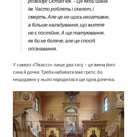
розказує Остап’юк. – Це якби шана
їм. Часто роблять і скелет, і
смерть. Але це не щось негативне,
а більше нагадування, що життя
не є постійне. А ще татуювання,
як би не боляче, але це спосіб
опізнавання.
У самого «Пікассо» лише два тату – це імена його
сина й дочки. Треба набивати вже третє, бо
нещодавно у нього народилася ще одна донечка.