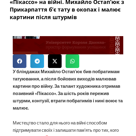
«Пікассо» на війні. Михайло Остап’юк з
Прикарпаття б’є тату в окопах і малює
картини після штурмів
У бліндажах Михайло Остап’юк бив побратимам
татуювання, а після бойових виходів малював
картини про війну. За талант художника отримав
позивний «Пікассо». За шість років пережив
штурми, контузії, втрати побратимів і нині воює та
малює.
Мистецтво стало для нього на війні способом
підтримувати своїх і залишати пам’ять про тих, кого