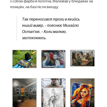
з собою фарби й полотна. Малював у бліндажах на
позиціях, на базі після виходу.
Так переносився трохи в якийсь
інший вимір, – пояснює Михайло
Остап’юк. – Коли малюю,
заспокоююсь.