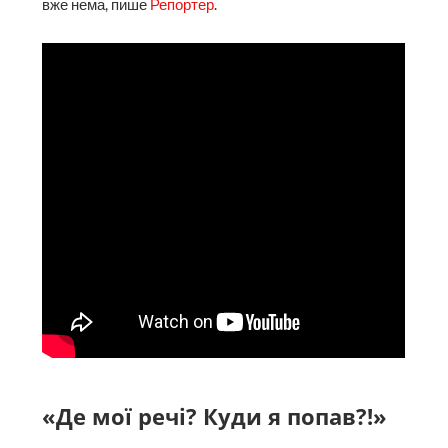
вже нема, пише
Репортер
.
«Де мої речі? Куди я попав?!»