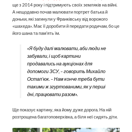
ще з 2014 року і підтримують своїх земляків на війні.
А нещодавно почав малювати портрет батька й
доньки, які загинули у Франківську від ворожого
«шахеда». Має її доробити й передати родичам, бо це
його шана та пам’ять їм.
«Я буду далі малювати, аби люди не
забували, і щоб картини
продавались на аукціонах для
допомоги ЗСУ, – говорить Михайло
Остап’юк. – Нам конче треба бути
такими ж згуртованими, як у перші
дні, працювати разом».
Ще показує картину, яка йому дуже дорога. На ній
розтрощена багатоповерхівка, а біля неї сидять діти.