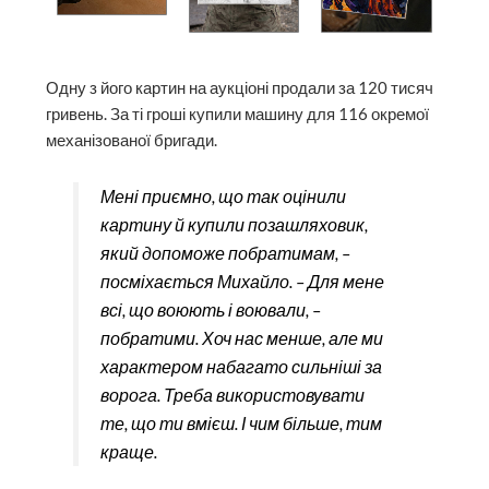
Одну з його картин на аукціоні продали за 120 тисяч
гривень. За ті гроші купили машину для 116 окремої
механізованої бригади.
Мені приємно, що так оцінили
картину й купили позашляховик,
який допоможе побратимам, –
посміхається Михайло. – Для мене
всі, що воюють і воювали, –
побратими. Хоч нас менше, але ми
характером набагато сильніші за
ворога. Треба використовувати
те, що ти вмієш. І чим більше, тим
краще.