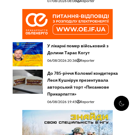
07/08/2026 08:08
Reporter
У лікарні помер військовий з
Долини Тарас Когут
06/08/2026 20:36
Reporter
До 785-річчя Коломиї кондитерка
Леся Кушнірук презентувала
авторський торт «Писанкове
Прикарпаття»
06/08/2026 19:45
Reporter