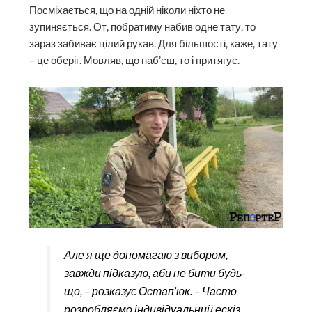
Посміхається, що на одній ніколи ніхто не
зупиняється. От, побратиму набив одне тату, то
зараз забиває цілий рукав. Для більшості, каже, тату
– це оберіг. Мовляв, що наб’єш, то і притягує.
Але я ще допомагаю з вибором,
завжди підказую, аби не бити будь-
що, – розказує Остап’юк. – Часто
розробляємо індивідуальний ескіз.