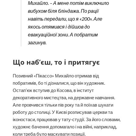
Михайло. – А мене потім виключило
вибухом біля бліндажа. По рації
навіть передали, що я «200». Але
якось отямився і дійшов до
евакуаційної зони. А побратим
загинув.
Що наб’єш, то і притягує
Позивний «Пікассо» Михайло отримав від
побратимів, бо ті дізналися, що він художник.
Остап’юк вступив до Косова, в інститут
декоративного мистецтва, на державне навчання.
Але провчився тільки пів року та й поїхав шукати
роботу до столиці. У Києві розписував церкви та
іконостаси, працював у тату-студії. За його словами,
художнє бачення допомагало і на війні, наприклад,
коли треба було маскувати позиції.