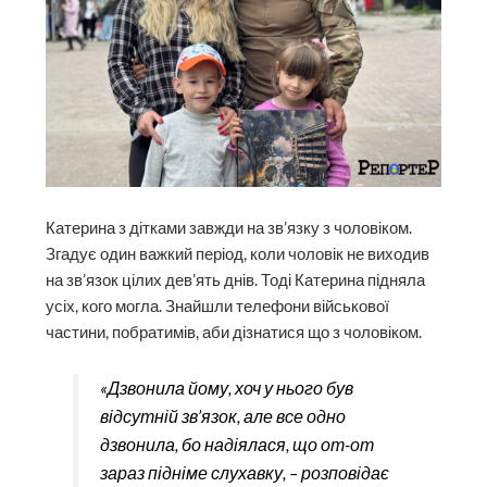
Катерина з дітками завжди на зв’язку з чоловіком.
Згадує один важкий період, коли чоловік не виходив
на зв’язок цілих дев’ять днів. Тоді Катерина підняла
усіх, кого могла. Знайшли телефони військової
частини, побратимів, аби дізнатися що з чоловіком.
«Дзвонила йому, хоч у нього був
відсутній зв’язок, але все одно
дзвонила, бо надіялася, що от-от
зараз підніме слухавку, – розповідає