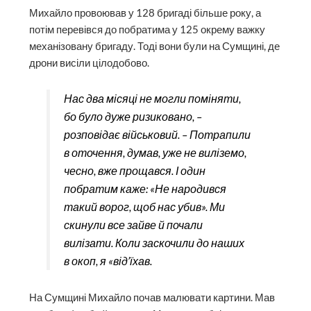
Михайло провоював у 128 бригаді більше року, а
потім перевівся до побратима у 125 окрему важку
механізовану бригаду. Тоді вони були на Сумщині, де
дрони висіли цілодобово.
Нас два місяці не могли поміняти,
бо було дуже ризиковано, –
розповідає військовий. – Потрапили
в оточення, думав, уже не виліземо,
чесно, вже прощався. І один
побратим каже: «Не народився
такий ворог, щоб нас убив». Ми
скинули все зайве й почали
вилізати. Коли заскочили до наших
в окоп, я «від’їхав.
На Сумщині Михайло почав малювати картини. Мав