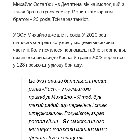
Михайло Остап’юк – з Делятина, він наймолодший із
трьох братів і трьох сестер. Різниця зі старшим
братом – 25 років. Той зараз танкіст.
У ЗСУ Михайло вже шість років. У 2020 році
підписав контракт, служив у місцевій військовій
частині. Коли почалося повномасштабне вторгнення,
возив боєприпаси до Києва. У травні 2023 перевівся
у 128 гірсько-штурмову бригаду.
Це був перший батальйон, перша
рота «Рисі», – з посмішкою
пригадує Михайло. – Я тоді був
такий радий, що перевівся і став
штурмовиком. Розумієте, якраз
розпал війни… Я сам хотів цього.
Ми з Мукачева їхали машинами на
фронт і були хлопці, які