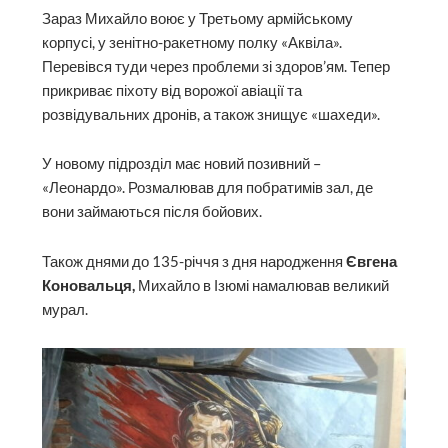
Зараз Михайло воює у Третьому армійському
корпусі, у зенітно-ракетному полку «Аквіла».
Перевівся туди через проблеми зі здоров’ям. Тепер
прикриває піхоту від ворожої авіації та
розвідувальних дронів, а також знищує «шахеди».
У новому підрозділ має новий позивний –
«Леонардо». Розмалював для побратимів зал, де
вони займаються після бойових.
Також днями до 135-річчя з дня народження
Євгена
Коновальця,
Михайло в Ізюмі намалював великий
мурал.