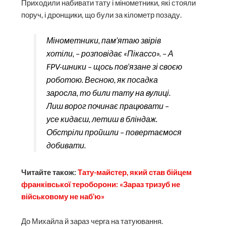
Приходили набивати тату і мінометники, які стояли
поруч, і дронщики, що були за кілометр позаду.
Мінометники, пам’ятаю звірів
хотіли, – розповідає «Пікассо». – А
FPV-шники – щось пов’язане зі своєю
роботою. Весною, як посадка
заросла, то били тату на вулиці.
Лиш ворог починає працювати –
усе кидаєш, летиш в бліндаж.
Обстріли пройшли – повертаємося
добивати.
Читайте також:
Тату-майстер, який став бійцем
франківської тероборони: «Зараз тризуб не
військовому не наб’ю»
До Михайла й зараз черга на татуювання.