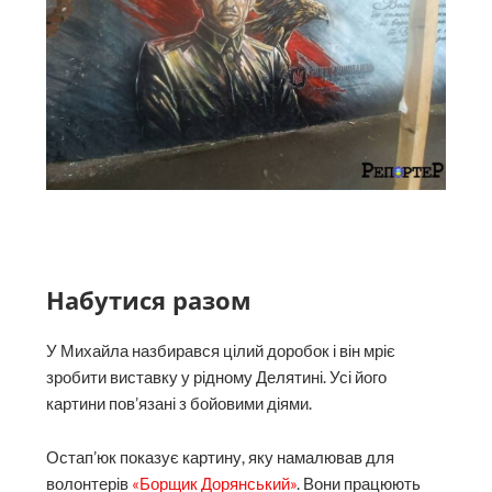
Набутися разом
У Михайла назбирався цілий доробок і він мріє
зробити виставку у рідному Делятині. Усі його
картини пов’язані з бойовими діями.
Остап’юк показує картину, яку намалював для
волонтерів
«Борщик Дорянський»
. Вони працюють