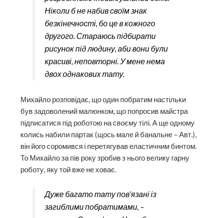
Ніколи б не набив своїм знак
безкінечності, бо це в кожного
другого. Стараюсь підбирати
рисунок під людину, аби вони були
красиві, неповторні. У мене нема
двох однакових тату.
Михайло розповідає, що один побратим настільки
був задоволений малюнком, що попросив майстра
підписатися під роботою на своєму тілі. А ще одному
колись набили партак (щось мале й банальне – Авт.),
він його соромився і перетягував еластичним бинтом.
То Михайло за пів року зробив з нього велику гарну
роботу, яку той вже не ховає.
Дуже багато тату пов’язані із
загиблими побратимами, –