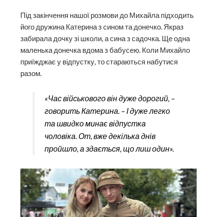
Під закінчення нашої розмови до Михайла підходить
його дружина Катерина з сином та донечко. Якраз
забирала дочку зі школи, а сина з садочка. Ще одна
маленька донечка вдома з бабусею. Коли Михайло
приїжджає у відпустку, то стараються набутися
разом.
«Час військового він дуже дорогий, –
говорить Катерина. – І дуже легко
та швидко минає відпустка
чоловіка. От, вже декілька днів
пройшло, а здається, що лиш один».