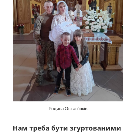
Родина Остап’юків
Нам треба бути згуртованими