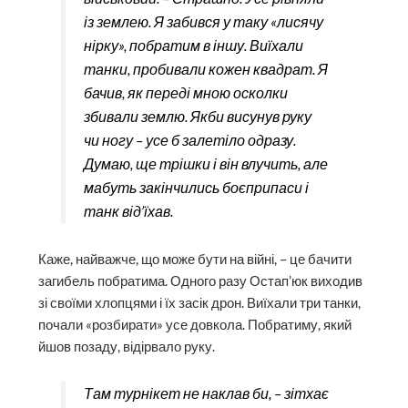
із землею. Я забився у таку «лисячу
нірку», побратим в іншу. Виїхали
танки, пробивали кожен квадрат. Я
бачив, як переді мною осколки
збивали землю. Якби висунув руку
чи ногу – усе б залетіло одразу.
Думаю, ще трішки і він влучить, але
мабуть закінчились боєприпаси і
танк від’їхав.
Каже, найважче, що може бути на війні, – це бачити
загибель побратима. Одного разу Остап’юк виходив
зі своїми хлопцями і їх засік дрон. Виїхали три танки,
почали «розбирати» усе довкола. Побратиму, який
йшов позаду, відірвало руку.
Там турнікет не наклав би, – зітхає