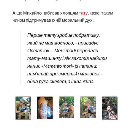
А ще Михайло набивав хлопцям
тату
, каже, таким
чином підтримував їхній моральний дух.
Перше тату зробив побратиму,
який не мав жодного, – пригадує
Остап’юк. – Мені тоді передали
тату-машинку і він захотів набити
напис «Memento mori» (з латини:
пам’ятай про смерть) і малюнок –
одна рука скелет, а інша жива.