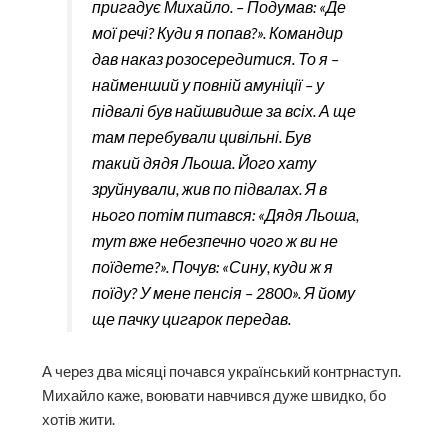
пригадує Михайло. – Подумав: «Де
мої речі? Куди я попав?». Командир
дав наказ розосередитися. То я –
найменший у повній амуніції – у
підвалі був найшвидше за всіх. А ще
там перебували цивільні. Був
такий дядя Льоша. Його хату
зруйнували, жив по підвалах. Я в
нього потім питався: «Дядя Льоша,
тут вже небезпечно чого ж ви не
поїдете?». Почув: «Сину, куди ж я
поїду? У мене пенсія – 2800». Я йому
ще пачку цигарок передав.
А через два місяці почався український контрнаступ.
Михайло каже, воювати навчився дуже швидко, бо
хотів жити.