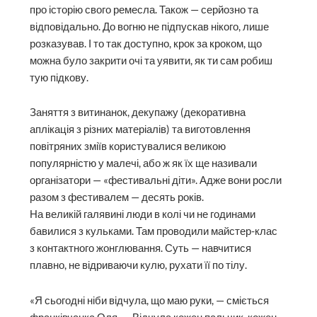
про історію свого ремесла. Також — серйозно та
відповідально. До вогню не підпускав нікого, лише
розказував. І то так доступно, крок за кроком, що
можна було закрити очі та уявити, як ти сам робиш
тую підкову.
Заняття з витинанок, декупажу (декоративна
аплікація з різних матеріалів) та виготовлення
повітряних зміїв користувалися великою
популярністю у малечі, або ж як їх ще називали
організатори — «фестивальні діти». Адже вони росли
разом з фестивалем — десять років.
На великій галявині люди в колі чи не годинами
бавилися з кульками. Там проводили майстер-клас
з контактного жонг­лювання. Суть — навчитися
плавно, не відриваючи кулю, рухати її по тілу.
«Я сьогодні ніби відчула, що маю руки, — сміється