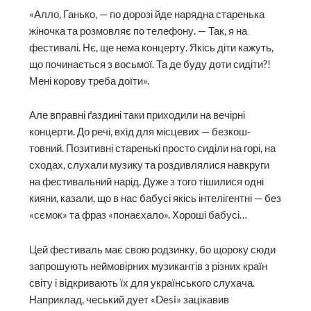
«Алло, Ганько, — по дорозі йде нарядна старенька
жіночка та розмовляє по телефону. — Так, я на
фестивалі. Нє, ще нема концерту. Якісь діти кажуть,
що починається з восьмої. Та де буду доти сидіти?!
Мені корову треба доїти».
Але вправні ґаздині таки приходили на вечірні
концерти. До речі, вхід для місцевих — безкош­
товний. Позитивні старенькі просто сиділи на горі, на
сходах, слухали музику та роздивлялися навкруги
на фестивальний нарід. Дуже з того тішилися одні
кияни, казали, що в нас бабусі якісь інтелігентні — без
«сємок» та фраз «понаєхало». Хороші бабусі…
Цей фестиваль має свою род­зинку, бо щороку сюди
запрошують неймовірних музикантів з різних країн
світу і відкривають їх для українського слухача.
Наприклад, чеський дует «Desi» зацікавив