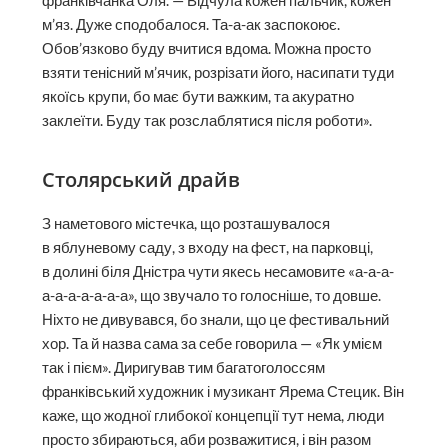
франківчанка Оля. — Відчула кожен пальчик, кожен
м’яз. Дуже сподобалося. Та-а-ак заспокоює.
Обов’язково буду вчитися вдома. Можна просто
взяти тенісний м’ячик, розрізати його, насипати туди
якоїсь крупи, бо має бути важким, та акуратно
заклеїти. Буду так розслаблятися після роботи».
Столярський драйв
З наметового містечка, що розташувалося
в яблуневому саду, з входу на фест, на парковці,
в долині біля Дністра чути якесь несамовите «а-а-а-
а-а-а-а-а-а-а», що звучало то голосніше, то довше.
Ніхто не дивувався, бо знали, що це фестивальний
хор. Та й назва сама за себе говорила — «Як умієм
так і пієм». Диригував тим багатоголоссям
франківський художник і музикант Ярема Стецик. Він
каже, що жодної глибокої концепції тут нема, люди
просто збираються, аби розважитися, і він разом