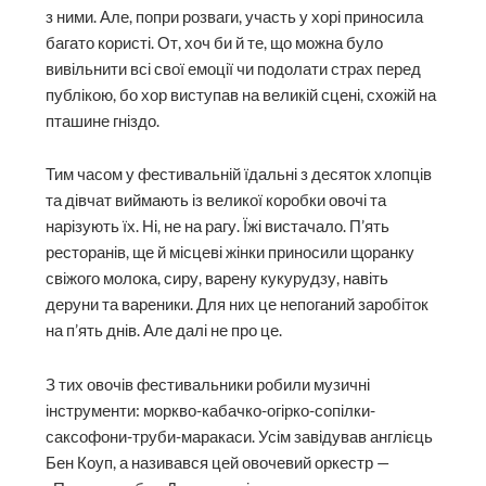
з ними. Але, попри розваги, участь у хорі приносила
багато користі. От, хоч би й те, що можна було
вивільнити всі свої емоції чи подолати страх перед
публікою, бо хор виступав на великій сцені, схожій на
пташине гніздо.
Тим часом у фестивальній їдальні з десяток хлопців
та дів­чат виймають із великої коробки овочі та
нарізують їх. Ні, не на рагу. Їжі вистачало. П’ять
ресторанів, ще й місцеві жінки приносили щоранку
свіжого молока, сиру, варену кукурудзу, навіть
деруни та вареники. Для них це непоганий заробіток
на п’ять днів. Але далі не про це.
З тих овочів фестивальники робили музичні
інструменти: моркво-кабачко-огірко-сопілки-
саксофони-труби-маракаси. Усім завідував англієць
Бен Коуп, а називався цей овочевий оркестр —