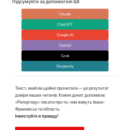
Підсумуйте за допомогою ШІ
Claude
ChatGPT
Google AI
Gemini
Grok
Perplexity
Текст, який ви щойно прочитали — це результат
довіри наших читачів. Кожен донат допомагає
«Репортеру» писати про те, чим живуть Івано-
Франківськ та область.
Інвестуйте в правду!