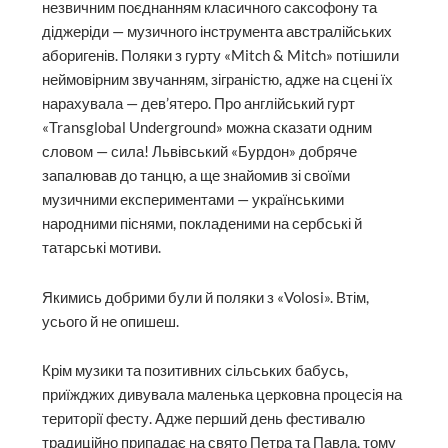
незвичним поєднанням класичного саксофону та
діджеріди — музичного інструмента австралійських
аборигенів. Поляки з гурту «Mitch & Mitch» потішили
неймовірним звучанням, зіграністю, адже на сцені їх
нарахувала — дев’ятеро. Про англійський гурт
«Transglobal Underground» можна сказати одним
словом — сила! Львівський «Бурдон» добряче
запалював до танцю, а ще знайомив зі своїми
музичними експериментами — українськими
народними піснями, покладеними на сербські й
татарські мотиви.
Якимись добрими були й поляки з «Volosi». Втім,
усього й не опишеш.
Крім музики та позитивних сільських бабусь,
приїжджих дивувала маленька церковна процесія на
території фесту. Адже перший день фестивалю
традиційно припадає на свято Петра та Павла, тому