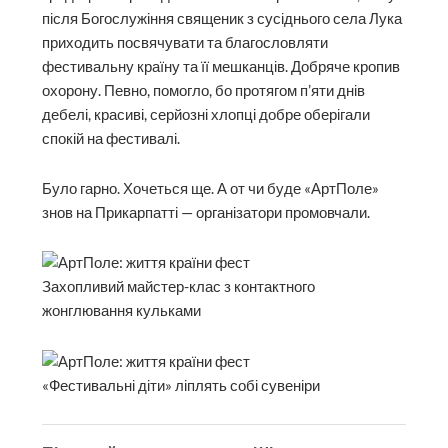
після Богослужіння священик з сусіднього села Лука
приходить посвячувати та благословляти
фестивальну країну та її мешканців. Добряче кропив
охорону. Певно, помогло, бо протягом п’яти днів
дебелі, красиві, серйозні хлопці добре оберігали
спокій на фестивалі.
Було гарно. Хочеться ще. А от чи буде «АртПоле»
знов на Прикарпатті — організатори промовчали.
Захопливий майстер-клас з контактного
жонглювання кульками
«Фестивальні діти» ліплять собі сувеніри