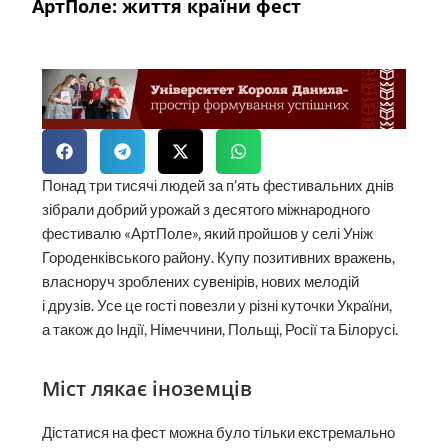
АртПоле: життя країни фест
Понад три тисячі людей за п’ять фестивальних днів
зібрали добрий урожай з десятого міжнародного
фестивалю «АртПоле», який пройшов у селі Уніж
Городенківського району. Купу позитивних вражень,
власноруч зроблених сувенірів, нових мелодій
і друзів. Усе це гості повезли у різні куточки України,
а також до Індії, Німеччини, Польщі, Росії та Білорусі.
Міст лякає іноземців
Дістатися на фест можна було тільки екстремально