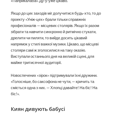
«Паприкалаба». Ду-у-уже цікаво.
Якщо до цих заходів міг долучитися будь-хто, то до
проекту «Уніж-цех» брали тільки справж­ніх
професіоналів — місцевих столярів. Якщо їх разом
зібрати та навчити синхронно й ритмічно стукати,
дрелити чи пиляти, то вийде досить цікавий
напрямок у стилі важкої музики. Цікаво, що місцеві
столяри самі ж зголосилися на таку оказію.
Виступали останнього дня на великій сцені, для
майже тритисячної аудиторії.
Новоспечених «зірок» підтримували їхні дружини.
«Голосніше, бо саксофона не чути, — кричить та
сміється одна з них. — Хлопці давайте! На біс! На
біс!».
Киян дивують бабусі