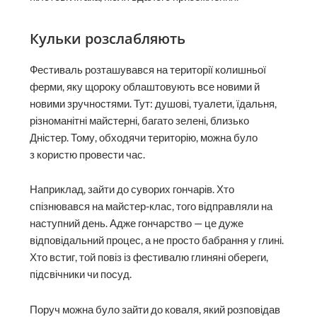
Кульки розслабляють
Фестиваль розташувався на території колишньої
ферми, яку щороку облаштовують все новими й
новими зручностями. Тут: душові, туалети, їдальня,
різноманітні майстерні, багато зелені, близько
Дністер. Тому, обходячи територію, можна було
з користю провести час.
Наприклад, зайти до суворих гончарів. Хто
спізнювався на майстер-клас, того відправляли на
наступний день. Адже гончарство — це дуже
відповідальний процес, а не просто бабрання у глині.
Хто встиг, той повіз із фестивалю глиняні обереги,
підсвічники чи посуд.
Поруч можна було зайти до коваля, який розповідав