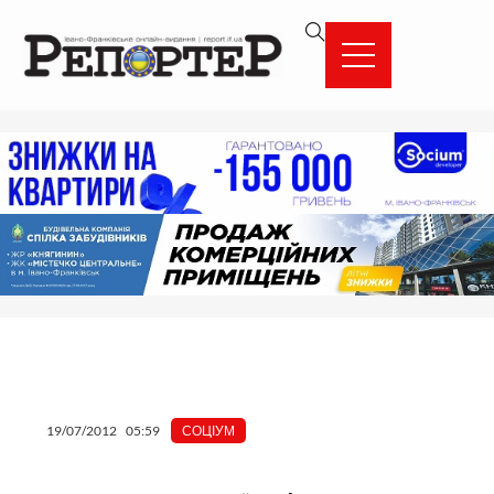
Перейти
вмісту
до
вмісту
19/07/2012
05:59
СОЦІУМ