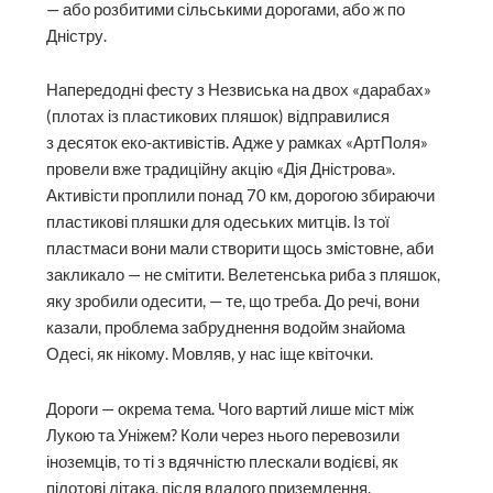
— або розбитими сільськими дорогами, або ж по
Дністру.
Напередодні фесту з Незвиська на двох «дарабах»
(плотах із пластикових пляшок) відправилися
з десяток еко-активістів. Адже у рамках «АртПоля»
провели вже традиційну акцію «Дія Дністрова».
Активісти проплили понад 70 км, дорогою збираючи
пластикові пляшки для одеських митців. Із тої
пластмаси вони мали створити щось змістовне, аби
закликало — не смітити. Велетенська риба з пляшок,
яку зробили одесити, — те, що треба. До речі, вони
казали, проблема забруднення водойм знайома
Одесі, як нікому. Мовляв, у нас іще квіточки.
Дороги — окрема тема. Чого вартий лише міст між
Лукою та Уніжем? Коли через нього перевозили
іноземців, то ті з вдячністю плескали водієві, як
пілотові літака, після вдалого приземлення.