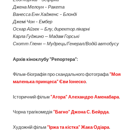
Джена Мелоун – Ракета
Ванесса Енн Хадженс – Блонді
Джемі Чон – Ембер
Оскар Айзек — Блу, директор лікарні
Карла Гуджино — Мадам Горські
Скотт Гленн — Мудрець/Генерал/Водій автобусу
Архів кіноклубу “Репортера”:
Фільм-біографія про скандального фотографа
“Моя
маленька принцеса” Єви Іонеско
.
Історичний фільм
“Агора” Алехандро Аменабара
.
Чорна трагікомедія
“Багно” Джона С. Бейрда
.
Художній фільм
“Іржа та кістка” Жака Одіара
.