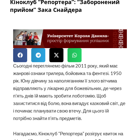
Кіноклуб “Репортера”: “Заборонений
прийом” Зака Снайдера
Сьогодні переглянемо фільм 2011 року, який має
жанрові ознаки трилера, бойовика та фентезі. 1950
рік. Юну дівчину за наполяганням її злого вітчима
відправляють у лікарню для божевільних, де через
п’ять днів їй мають зробити лоботомію. Щоб
захиститися від болю, вона вигадує казковий світ, де
і починає планувати свою втечу. Для цього їй
потрібно знайти п’ять предметів.
Нагадаємо, Кіноклуб “Репортера” розігрує квиток на