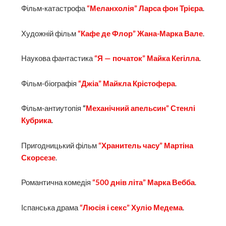
Фільм-катастрофа
“Меланхолія” Ларса фон Трієра
.
Художній фільм
“Кафе де Флор” Жана-Марка Вале
.
Наукова фантастика
“Я — початок” Майка Кегілла
.
Фільм-біографія
“Джіа” Майкла Крістофера
.
Фільм-антиутопія
“
Механічний апельсин” Стенлі
Кубрика
.
Пригодницький фільм
“Хранитель часу” Мартіна
Скорсезе
.
Романтична комедія
“500 днів літа” Марка Вебба
.
Іспанська драма
“Люсія і секс” Хуліо Медема
.