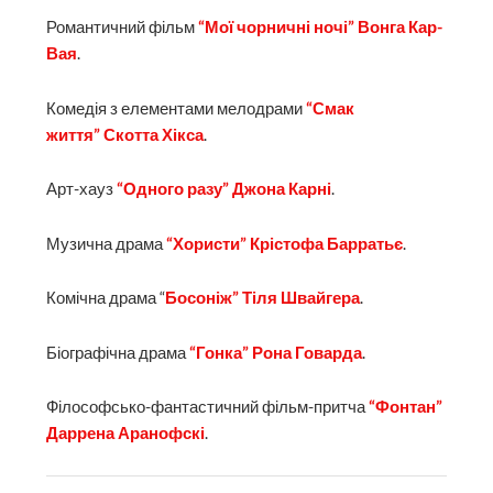
Романтичний фільм
“Мої чорничні ночі” Вонга Кар-
Вая
.
Комедія з елементами мелодрами
“Смак
життя” Скотта Хікса
.
Арт-хауз
“Одного разу” Джона Карні
.
Музична драма
“Хористи” Крістофа Барратьє
.
Комічна драма “
Босоніж” Тіля Швайгера
.
Біографічна драма
“Гонка” Рона Говарда
.
Філософсько-фантастичний фільм-притча
“Фонтан”
Даррена Аранофскі
.