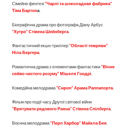
Сімейне фентезі
“Чарлі та шоколадная фабрика”
Тіма Бартон
а
.
Біографічна драма про фотографа Діану Арбус
“Хутро” Стівена Шейнберга
.
Фантастичний екшн-триллер
“Області темряви”
Ніла Бергера
.
Романтична драма з елементами фантастики
“Вічне
сяйво чистого розуму” Мішеля Гондрі
.
Комедійна мелодрама
“Сироп” Арама Раппапорта
.
Фільм про події часу Другої світової війни
“Врятувати рядового Раяна” Стівена Спілберга
.
Воєнна мелодрама
“Перл Харбор” Майкла Бея
.