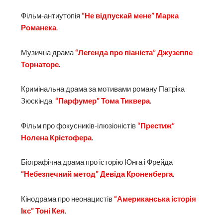
Фільм-антиутопія
“Не відпускай мене” Марка
Романека
.
Музична драма
“Легенда про піаніста” Джузеппе
Торнаторе
.
Кримінальна драма за мотивами роману Патріка
Зюскінда
“Парфумер” Тома Тиквера
.
Фільм про фокусників-ілюзіоністів
“Престиж”
Нолена Крістофера
.
Біографічна драма про історію Юнга і Фрейда
“Небезпечний метод” Девіда Кроненберга
.
Кінодрама про неонацистів
“Американська історія
Ікс” Тоні Кея
.