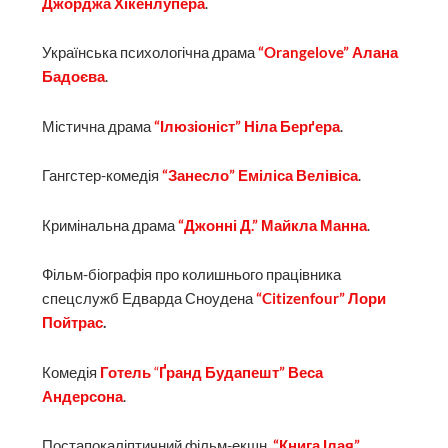
Джорджа Хікенлупера
.
Українська психологічна драма
“Orangelove” Алана
Бадоєва
.
Містична драма
“Ілюзіоніст” Ніла Берґера
.
Гангстер-комедія
“Занесло” Еміліса Велівіса
.
Кримінальна драма
“Джонні Д.” Майкла Манна
.
Фільм-біографія про колишнього працівника
спецслужб Едварда Сноудена
“Citizenfour” Лори
Пойтрас
.
Комедія
Готель
“
Ґранд Будапешт” Веса
Андерсона
.
Постапокаліптичний фільм-екшн
“Книга Ілая”