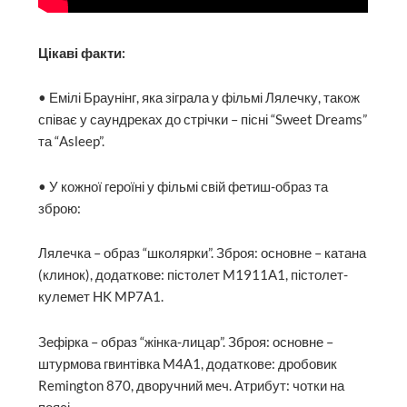
Цікаві факти:
• Емілі Браунінг, яка зіграла у фільмі Лялечку, також
співає у саундреках до стрічки – пісні “Sweet Dreams”
та “Asleep”.
• У кожної героїні у фільмі свій фетиш-образ та
зброю:
Лялечка – образ “школярки”. Зброя: основне – катана
(клинок), додаткове: пістолет M1911A1, пістолет-
кулемет HK MP7А1.
Зефірка – образ “жінка-лицар”. Зброя: основне –
штурмова гвинтівка M4А1, додаткове: дробовик
Remington 870, дворучний меч. Атрибут: чотки на