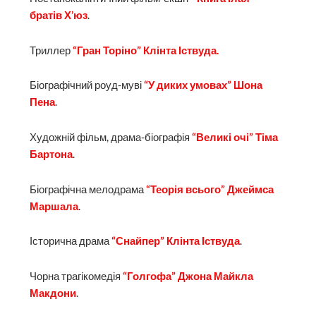
братів Х’юз
.
Триллер
“Гран Торіно” Клінта Іствуда.
Біографічний роуд-муві
“У диких умовах” Шона
Пена
.
Художній фільм, драма-біографія
“Великі очі” Тіма
Бартона
.
Біографічна мелодрама
“Теорія всього” Джеймса
Маршала
.
Історична драма
“Снайпер” Клінта Іствуда
.
Чорна трагікомедія
“Голгофа” Джона Майкла
Макдони
.