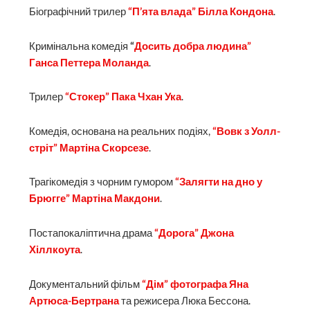
Біографічний трилер
“П’ята влада” Білла Кондона
.
Кримінальна комедія
“
Досить добра людина”
Ганса Петтера Моланда
.
Трилер
“Стокер” Пака Чхан Ука
.
Комедія, основана на реальних подіях,
“Вовк з Уолл-
стріт” Мартіна Скорсезе
.
Трагікомедія з чорним гумором
“Залягти на дно у
Брюгге” Мартіна Макдони
.
Постапокаліптична драма
“Дорога” Джона
Хіллкоута
.
Документальний фільм
“Дім” фотографа Яна
Артюса-Бертрана
та режисера Люка Бессона.