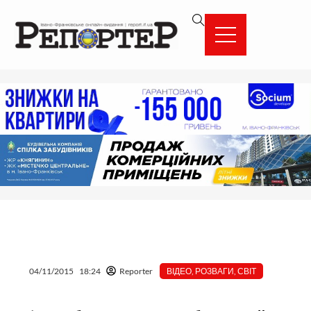
Перейти
вмісту
до
вмісту
04/11/2015
18:24
Reporter
ВІДЕО
,
РОЗВАГИ
,
СВІТ