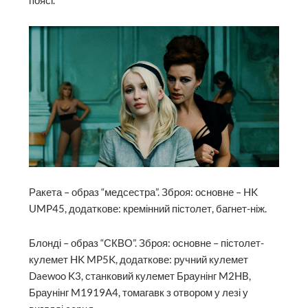
поясі.
Ракета – образ “медсестра”. Зброя: основне – HK
UMP45, додаткове: кремінний пістолет, багнет-ніж.
Блонді – образ “СКВО”. Зброя: основне – пістолет-
кулемет HK MP5K, додаткове: ручний кулемет
Daewoo K3, станковий кулемет Браунінг M2HB,
Браунінг M1919A4, томагавк з отвором у лезі у