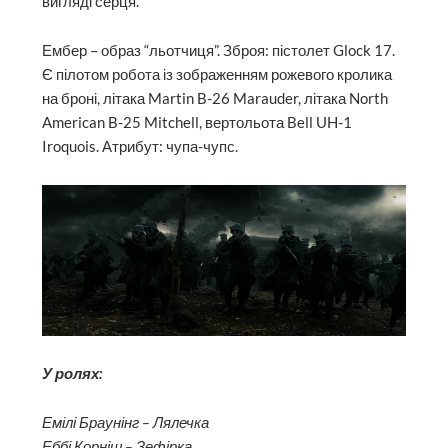
вигляді серця.
Ембер – образ “льотчиця”. Зброя: пістолет Glock 17.
Є пілотом робота із зображенням рожевого кролика
на броні, літака Martin B-26 Marauder, літака North
American B-25 Mitchell, вертольота Bell UH-1
Iroquois. Атрибут: чупа-чупс.
У ролях:
Емілі Браунінг – Лялечка
Еббі Корніш – Зефірка