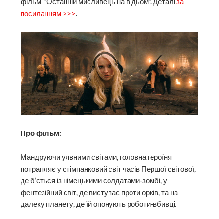
фільм “Останній мисливець на відьом”. Деталі
за
посиланням >>>
.
Про фільм:
Мандруючи уявними світами, головна героїня
потрапляє у стімпанковий світ часів Першої світової,
де б’ється із німецькими солдатами-зомбі, у
фентезійний світ, де виступає проти орків, та на
далеку планету, де їй опонують роботи-вбивці.