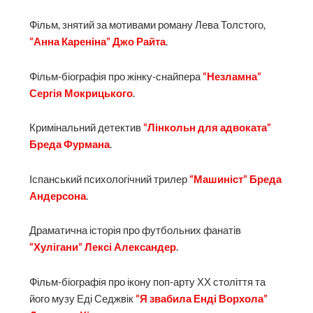
Фільм, знятий за мотивами роману Лева Толстого,
“Анна Кареніна” Джо Райта
.
Фільм-біографія про жінку-снайпера
“Незламна”
Сергія Мокрицького
.
Кримінальний детектив
“Лінкольн для адвоката”
Бреда Фурмана
.
Іспанський психологічний трилер
“Машиніст” Бреда
Андерсона
.
Драматична історія про футбольних фанатів
“Хулігани” Лексі Александер
.
Фільм-біографія про ікону поп-арту ХХ століття та
його музу Еді Седжвік
“Я звабила Енді Ворхола”