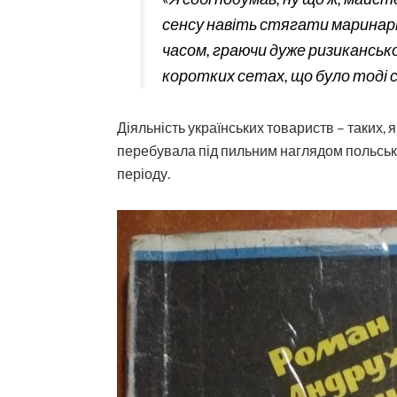
сенсу навіть стягати маринарку
часом, граючи дуже ризикансько
коротких сетах, що було тоді с
Діяльність українських товариств – таких, я
перебувала під пильним наглядом польсько
періоду.