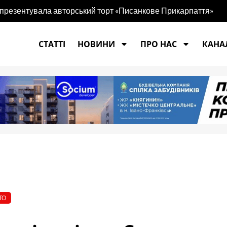
 презентувала авторський торт «Писанкове Прикарпаття»
є світу про ваш настрій та характер
СТАТТІ
НОВИНИ
ПРО НАС
КАНАЛ
ТО