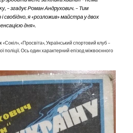
, – згадує Роман Андрухович. – Тим
 і свобідно, я «розложив» майстра у двох
енсацією дня».
к «Сокіл», «Просвіта», Український спортовий клуб –
ї поліції. Ось один характерний епізод міжвоєнного