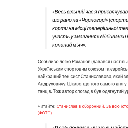
«Весь вільний час я присвячував 
що рано на «Чорногорі» (спорт
корти на місці теперішньої те
участь у змаганнях відбиванки і
копаний м’яч».
Особливо легко Романові давався настільни
Українським спортовим союзом та єврейськ
найкращий тенісист Станиславова, який зд
Андруховичу. Цікаво, що того самого дня у 
танців. Тож автор спогадів був одягнутий у
Читайте:
Станиславів оборонний. За всю істо
(ФОТО)
«Я собі подумав, ну що ж, майст