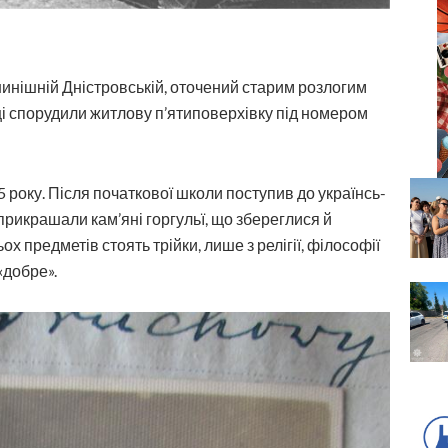
инішній Дністровсь­кій, оточений старим розлогим
сці спорудили житлову п’ятиповерхівку під номером
 року. Після початкової школи поступив до українсь­
ї прикрашали кам’яні горгульї, що збереглися й
ьох предметів стоять трійки, лише з релігії, філософії
«добре».