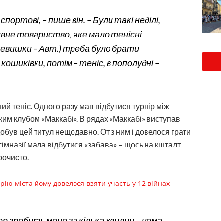
спортові, – пише він. – Були такі неділі,
ивне товариство, яке мало тенісні
левишки – Авт.) треба було брати
 кошиківки, потім – теніс, в пополудні –
й теніс. Одного разу мав відбутися турнір між
им клубом «Маккабі». В рядах «Маккабі» виступав
обув цей титул нещодавно. От з ним і довелося грати
гімназії мала відбутися «забава» – щось на кшталт
рочисто.
рію міста йому довелося взяти участь у 12 війнах
ер зробить мене за кілька хвилин – нема