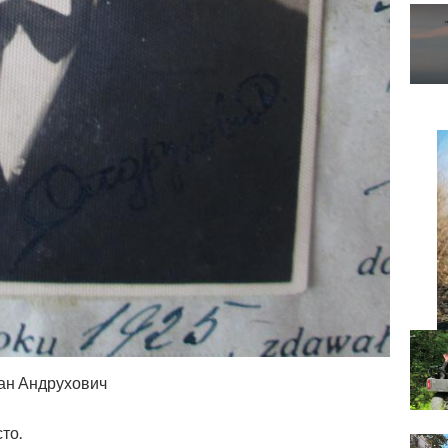
ан Андрухович
то.