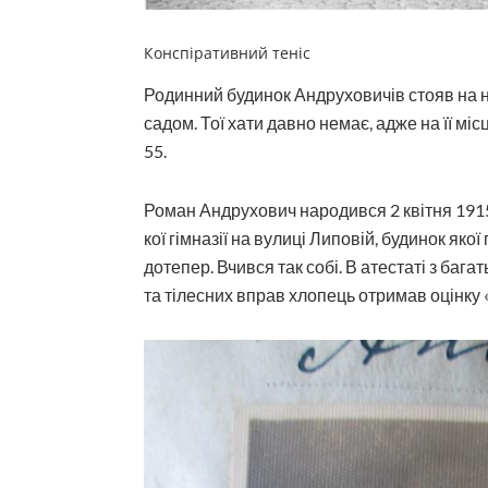
Конспіративний теніс
Родинний будинок Андруховичів стояв на н
садом. Тої хати давно немає, адже на її мі
55.
Роман Андрухович народився 2 квітня 1915
кої гімназії на вулиці Липовій, будинок яко
дотепер. Вчився так собі. В атестаті з багат
та тілесних вправ хлопець отримав оцінку 