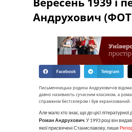
Вересень 1939 і п
Андрухович (ФОТ
Facebook
Telegram
Письменницька родина Андруховичів відома в
давно називають сучасним класиком, а роман
справжнім бестселером і був екранізований.
Але мало хто знає, що до цієї літературної
Роман Андрухович
. У 1993 році він вида
якої присвячені Станиславову, пише
Репо