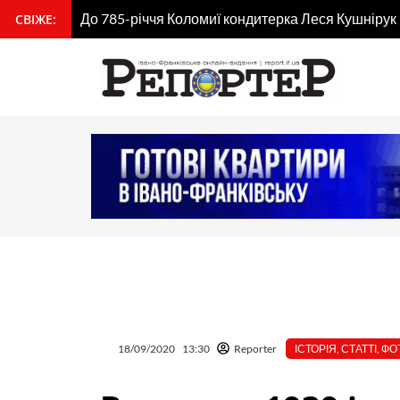
До 785-річчя Коломиї кондитерка Леся Кушнірук
Перейти
СВІЖЕ:
вмісту
до
Мова ваших рук: що улюблена каблучка розповіда
вмісту
18/09/2020
13:30
Reporter
ІСТОРІЯ
,
СТАТТІ
,
ФО