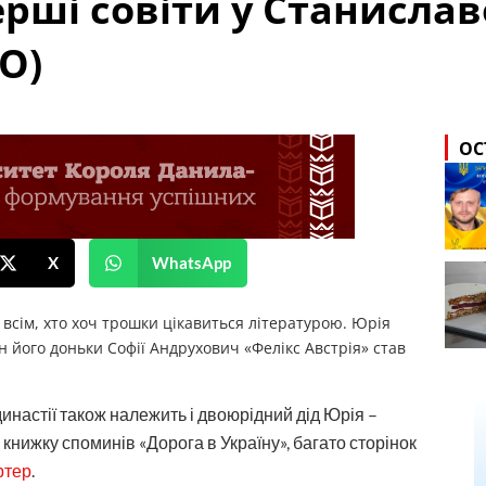
ерші совіти у Станислав
О)
ОС
X
WhatsApp
сім, хто хоч трошки цікавиться літературою. Юрія
 його доньки Софії Андрухович «Фелікс Австрія» став
 династії також належить і двоюрідний дід Юрія –
в книжку споминів «Дорога в Україну», багато сторінок
ртер
.