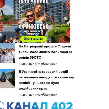
На Патріаршій прощі у Старуні
тисячі паломників молилися за
воїнів (ФОТО)
06/08/2026 18:14
Reporter
В Угринові нетверезий водій
перевищив швидкість і тікав від
поліції - у нього не було
водійських прав
06/08/2026 17:25
Reporter