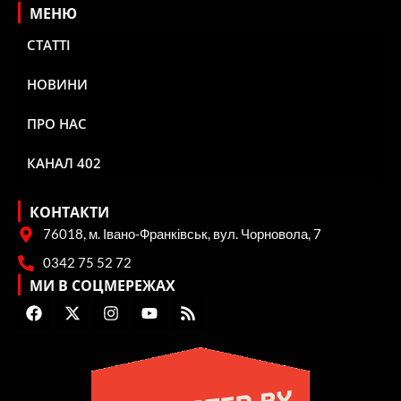
МЕНЮ
СТАТТІ
НОВИНИ
ПРО НАС
КАНАЛ 402
КОНТАКТИ
76018, м. Івано-Франківськ, вул. Чорновола, 7
0342 75 52 72
МИ В СОЦМЕРЕЖАХ
F
X
I
Y
R
a
-
n
o
s
c
t
s
u
s
e
w
t
t
b
i
a
u
o
t
g
b
o
t
r
e