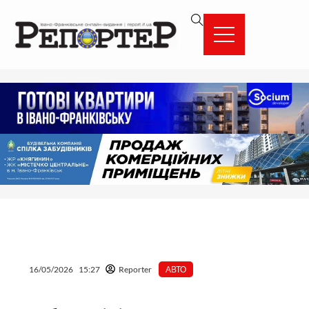
Перейти
вмісту
до
вмісту
16/05/2026
15:27
Reporter
АВТО