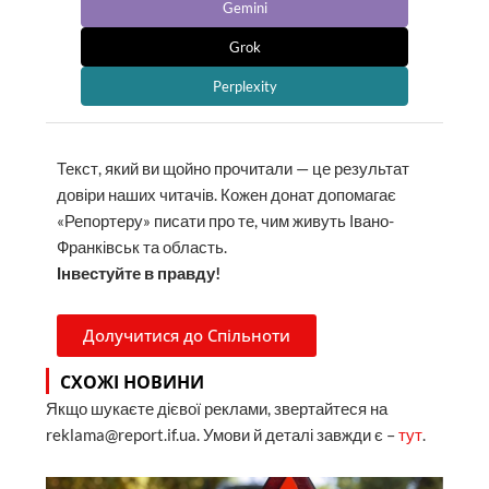
Gemini
Grok
Perplexity
Текст, який ви щойно прочитали — це результат
довіри наших читачів. Кожен донат допомагає
«Репортеру» писати про те, чим живуть Івано-
Франківськ та область.
Інвестуйте в правду!
Долучитися до Спільноти
СХОЖІ НОВИНИ
Якщо шукаєте дієвої реклами, звертайтеся на
reklama@report.if.ua. Умови й деталі завжди є –
тут
.