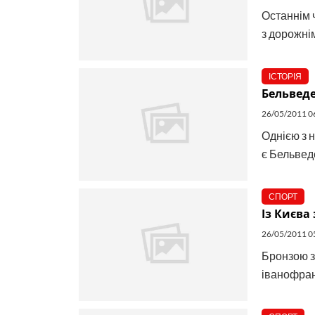
Останнім ч
з дорожнім
ІСТОРІЯ
Бельвед
26/05/2011 0
Однією з 
є Бельвед
СПОРТ
Із Києва
26/05/2011 0
Бронзою з
іванофранк