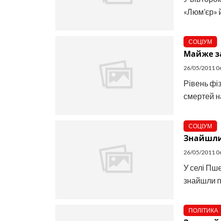
«Люм’єр» 
СОЦІУМ
Майже з
26/05/2011 0
Рівень фі
смертей на
СОЦІУМ
Знайшли
26/05/2011 0
У селі Пш
знайшли пр
ПОЛІТИКА