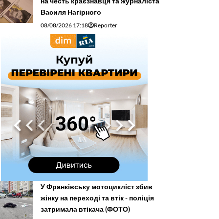
на честь краєзнавця та журналіста
Василя Нагірного
08/08/2026 17:18
Reporter
У Франківську мотоцикліст збив
жінку на переході та втік - поліція
затримала втікача (ФОТО)