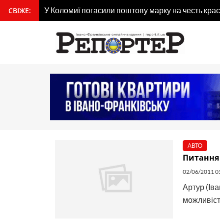
Перейти
У Коломиї погасили поштову марку на честь кра
СВІЖЕ:
вмісту
до
вмісту
АВТО
Питання 
02/06/2011 0
Артур (Ів
можливість