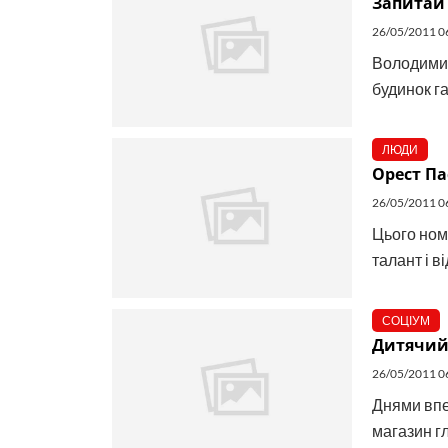
Запитай 
26/05/2011 0
Володимир
будинок га
ЛЮДИ
Орест Па
26/05/2011 0
Цього ном
талант і в
СОЦІУМ
Дитячий 
26/05/2011 0
Днями впе
магазин гл