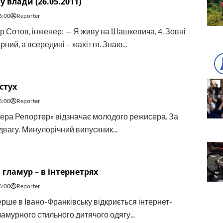
у влади (26.05.2011)
6:00
Reporter
 Сотов, інженер: — Я живу на Шашкевича, 4. Зовні
рний, а всередині – жахіття. Знаю...
стух
6:00
Reporter
ера Репортер» відзначає молодого режисера. За
ідвагу. Минулорічний випускник...
гламур – в інтернетрях
6:00
Reporter
рше в Івано-Фран­ківську відкриється інтернет-
амурного стильного дитячого одягу...