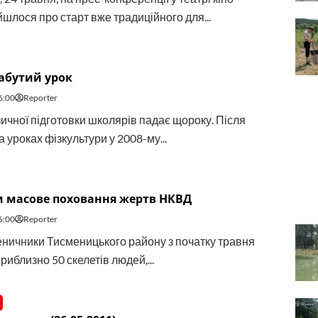
йшлося про старт вже традиційного для...
абутий урок
6:00
Reporter
зичної підготовки школярів падає щороку. Після
 уроках фізкультури у 2008-му...
 масове поховання жертв НКВД
6:00
Reporter
еничники Тисменицького району з початку травня
иблизно 50 скелетів людей,...