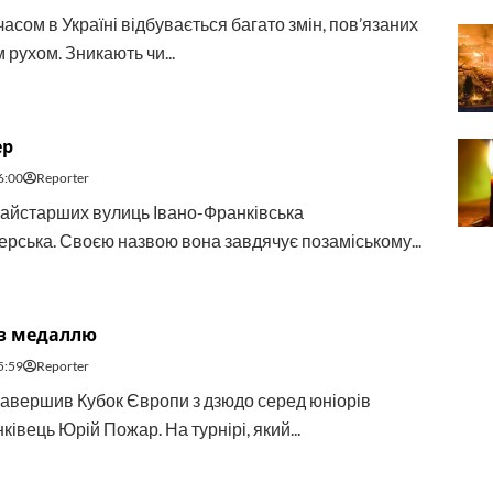
асом в Україні відбувається багато змін, пов’язаних
 рухом. Зникають чи...
ер
6:00
Reporter
найстарших вулиць Івано-Франківська
ерська. Своєю назвою вона завдячує позаміському...
 з медаллю
5:59
Reporter
авершив Кубок Європи з дзюдо серед юніорів
івець Юрій Пожар. На турнірі, який...