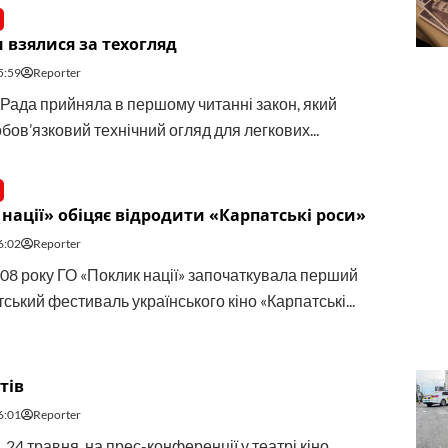
 взялися за техогляд
5:59
Reporter
Рада прийняла в першому читанні закон, який
бов’язковий технічний огляд для легкових...
нації» обіцяє відродити «Карпатські роси»
6:02
Reporter
08 року ГО «Поклик нації» започаткувала перший
ький фестиваль українського кіно «Карпатські...
тів
6:01
Reporter
, 24 травня, на прес-конференції у театрі кіно