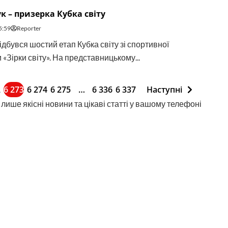
к – призерка Кубка світу
5:59
Reporter
ідбувся шостий етап Кубка світу зі спортивної
 «Зірки світу». На представницькому...
2
6 273
6 274
6 275
…
6 336
6 337
Наступні
лише якісні новини та цікаві статті у вашому телефоні