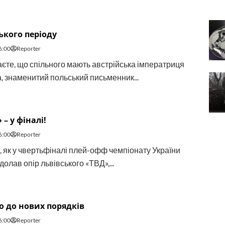
ького періоду
6:00
Reporter
аєте, що спільного мають австрійська імператриця
, знаменитий польський письменник...
– у фіналі!
6:00
Reporter
о, як у чвертьфіналі плей-офф чемпіонату України
долав опір львівського «ТВД»,...
 до нових порядків
6:00
Reporter