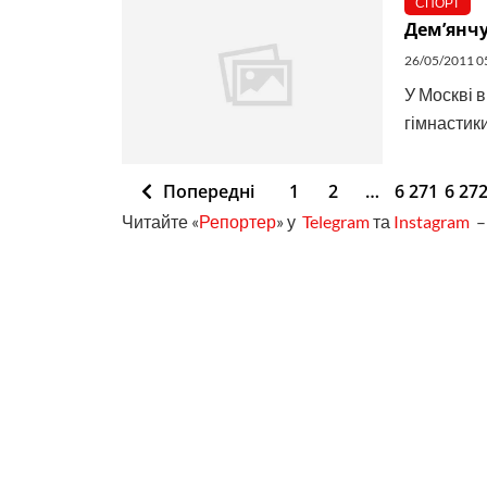
СПОРТ
Дем’янчу
26/05/2011 0
У Москві в
гімнастики
Попередні
1
2
…
6 271
6 27
Читайте «
Репортер
» у
Telegram
та
Instagram
– 