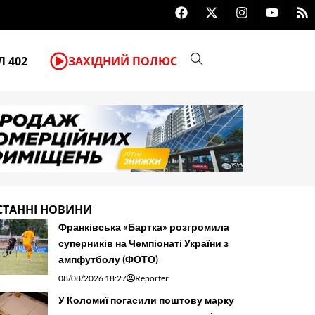
F
X
I
Y
R
У Франківську мотоцикліст збив ж
a
-
n
o
s
c
t
s
u
s
e
w
t
t
b
i
a
u
 402
ЗАХІДНИЙ ПОЛЮС
o
t
g
b
o
t
r
e
k
e
a
r
m
СТАННІ НОВИНИ
Франківська «Бартка» розгромила
суперників на Чемпіонаті України з
ампфутболу (ФОТО)
08/08/2026 18:27
Reporter
У Коломиї погасили поштову марку