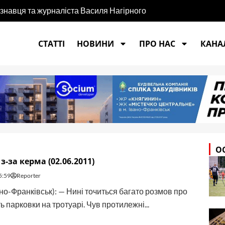
єзнавця та журналіста Василя Нагірного
СТАТТІ
НОВИНИ
ПРО НАС
КАНАЛ
О
з-за керма (02.06.2011)
5:59
Reporter
ано-Франківськ): — Нині точиться багато розмов про
 парковки на тротуарі. Чув протилежні...