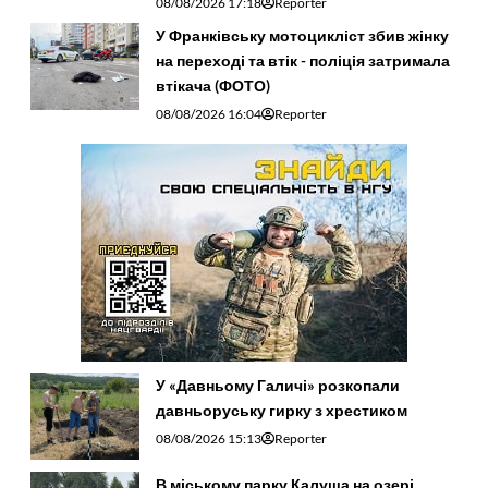
08/08/2026 17:18
Reporter
У Франківську мотоцикліст збив жінку
на переході та втік - поліція затримала
втікача (ФОТО)
08/08/2026 16:04
Reporter
У «Давньому Галичі» розкопали
давньоруську гирку з хрестиком
08/08/2026 15:13
Reporter
В міському парку Калуша на озері