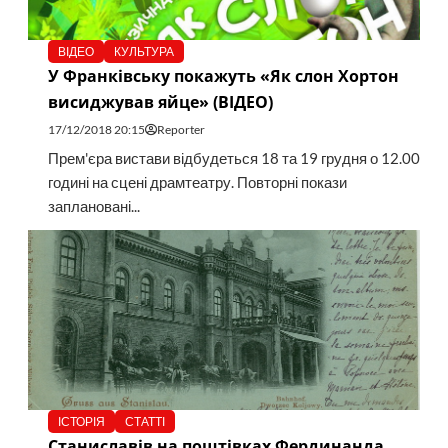
ВІДЕО
КУЛЬТУРА
У Франківську покажуть «Як слон Хортон
висиджував яйце» (ВІДЕО)
17/12/2018 20:15
Reporter
Прем'єра вистави відбудеться 18 та 19 грудня о 12.00
годині на сцені драмтеатру. Повторні покази
заплановані...
ІСТОРІЯ
СТАТТІ
Станиславів на поштівках Фердинанда