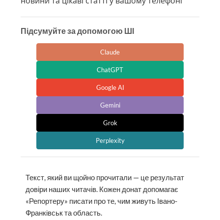
новини та цікаві статті у вашому телефоні
Підсумуйте за допомогою ШІ
Claude
ChatGPT
Google AI
Gemini
Grok
Perplexity
Текст, який ви щойно прочитали — це результат
довіри наших читачів. Кожен донат допомагає
«Репортеру» писати про те, чим живуть Івано-
Франківськ та область.