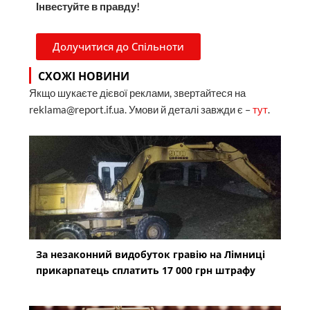
Інвестуйте в правду!
Долучитися до Спільноти
СХОЖІ НОВИНИ
Якщо шукаєте дієвої реклами, звертайтеся на
reklama@report.if.ua. Умови й деталі завжди є –
тут
.
За незаконний видобуток гравію на Лімниці
прикарпатець сплатить 17 000 грн штрафу