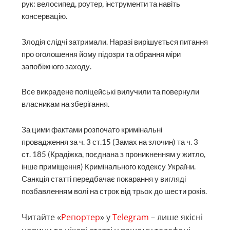
рук: велосипед, роутер, інструменти та навіть
консервацію.
Злодія слідчі затримали. Наразі вирішується питання
про оголошення йому підозри та обрання міри
запобіжного заходу.
Все викрадене поліцейські вилучили та повернули
власникам на зберігання.
За цими фактами розпочато кримінальні
провадження за ч. 3 ст.15 (Замах на злочин) та ч. 3
ст. 185 (Крадіжка, поєднана з проникненням у житло,
інше приміщення) Кримінального кодексу України.
Санкція статті передбачає покарання у вигляді
позбавленням волі на строк від трьох до шести років.
Читайте «
Репортер
» у
Telegram
– лише якісні