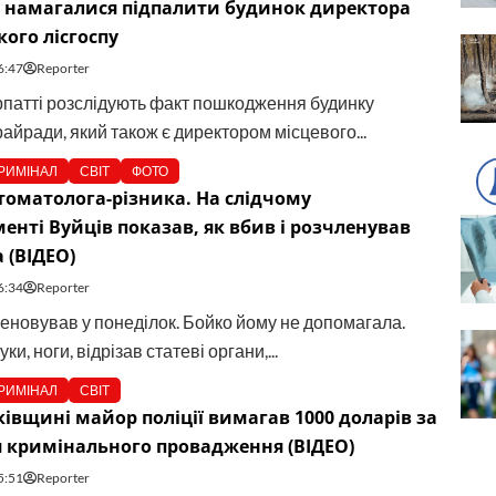
і намагалися підпалити будинок директора
ого лісгоспу
6:47
Reporter
патті розслідують факт пошкодження будинку
айради, який також є директором місцевого...
РИМІНАЛ
СВІТ
ФОТО
томатолога-різника. На слідчому
енті Вуйців показав, як вбив і розчленував
 (ВІДЕО)
6:34
Reporter
леновував у понеділок. Бойко йому не допомагала.
ки, ноги, відрізав статеві органи,...
РИМІНАЛ
СВІТ
івщині майор поліції вимагав 1000 доларів за
 кримінального провадження (ВІДЕО)
5:51
Reporter