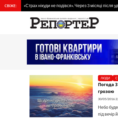
Перейти
«Страх нікуди не подівся». Через 3 місяці після
СВІЖЕ:
вмісту
до
вмісту
ЛЮДИ
С
Погода 3
грозою
30/05/2016 2
Небо буде
під вечір 