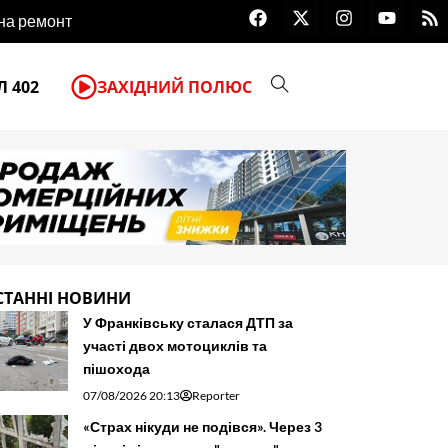
F
X
I
Y
R
 на ремонт
Чеські благодійники передали в
a
-
n
o
s
c
t
s
u
s
e
w
t
t
b
i
a
u
 402
ЗАХІДНИЙ ПОЛЮС
o
t
g
b
o
t
r
e
k
e
a
r
m
СТАННІ НОВИНИ
У Франківську сталася ДТП за
участі двох мотоциклів та
пішохода
07/08/2026 20:13
Reporter
«Страх нікуди не подівся». Через 3