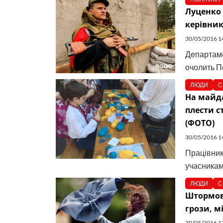
Луценко
керівник
30/05/2016 1
Департаме
очолить П
ЛЮДИ
С
На майда
плести с
(ФОТО)
30/05/2016 1
Працівник
учасниками
ЛЮДИ
С
Штормове
грози, м
30/05/2016 1