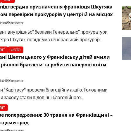
 підтвердив призначення франківця Шкутяка
ом перевірки прокурорів у центрі й на місцях
4:45
Reporter
нт внутрішньої безпеки Генеральної прокуратури
етро Шкутяк, повідомив генеральний прокурор...
ВІТ
ФОТО
ні Шептицького у Франківську дітей вчили
трічкові браслети та робити паперові квіти
4:04
Reporter
и "Карітасу" провели благодійну акцію. Головними
 заходу стали підопічні благодійного...
ВІТ
 попередження: 30 травня на Франківщині –
ісцями град
3:51
Reporter