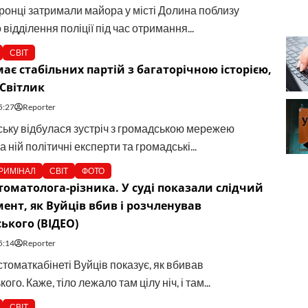
онці затримали майора у місті Долина поблизу
відділення поліції під час отримання...
СВІТ
має стабільних партій з багаторічною історією,
 Світлик
5:27
Reporter
ську відбулася зустріч з громадською мережею
а ній політичні експерти та громадські...
РИМІНАЛ
СВІТ
ФОТО
томатолога-різника. У суді показали слідчий
ент, як Вуйців вбив і розчленував
ького (ВІДЕО)
5:14
Reporter
томаткабінеті Вуйців показує, як вбивав
ого. Каже, тіло лежало там цілу ніч, і там...
СВІТ