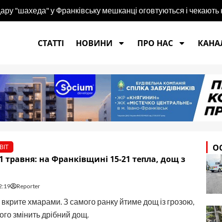
 удару "шахеда" у Франківську мешканці оговтуються і чекають
СТАТТІ
НОВИНИ
ПРО НАС
КАНАЛ
О
ВІТ
1 травня: на Франківщині 15-21 тепла, дощ з
2:19
Reporter
 вкрите хмарами. З самого ранку йтиме дощ із грозою,
його змінить дрібний дощ.