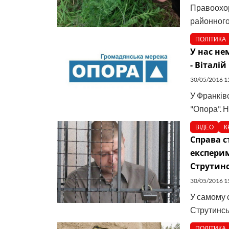
Правоохор
районного 
ПОЛІТИКА
У нас не
- Віталій
30/05/2016 1
У Франків
"Опора". Н
ВІДЕО
К
Справа с
експерим
Струтинс
30/05/2016 1
У самому с
Струтинськ
ПОЛІТИКА