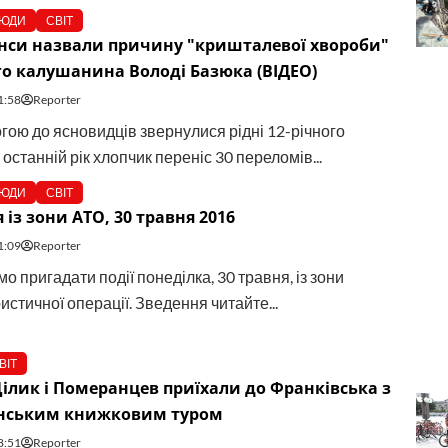
ЮДИ
СВІТ
нси назвали причину "кришталевої хвороби"
го калушанина Володі Базюка (ВІДЕО)
1:58
Reporter
гою до ясновидців звернулися рідні 12-річного
 останній рік хлопчик переніс 30 переломів...
ЮДИ
СВІТ
 із зони АТО, 30 травня 2016
1:09
Reporter
 пригадати події понеділка, 30 травня, із зони
стичної операції. Зведення читайте...
ВІТ
Цілик і Померанцев приїхали до Франківська з
їнським книжковим туром
8:51
Reporter