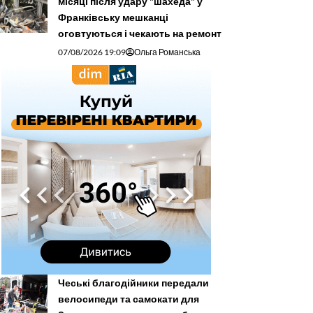
місяці після удару "шахеда" у
Франківську мешканці
оговтуються і чекають на ремонт
07/08/2026 19:09
Ольга Романська
Чеські благодійники передали
велосипеди та самокати для