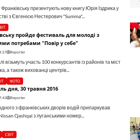
 Франківську презентують нову книгу Юрія Іздрика у
тві з Євгенією Нестерович "Summa"...
ВІТ
вську пройде фестиваль для молоді з
ми потребами "Повір у себе"
8:27
Reporter
і візьмуть участь 100 конкурсантів із районів та міст
а, а також вихованці центрів...
ІТ
ФОТО
ль дня, 30 травня 2016
7:43
Reporter
 одного з франківських дворів водій припаркував
issan Qashqai з луганськими номер...
СВІТ