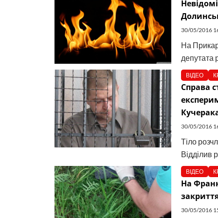
Невідом
Долинськ
30/05/2016 1
На Прикар
депутата р
ВІДЕО
К
Справа с
експерим
Кучерака
30/05/2016 1
Тіло розч
Відділив ру
ВІДЕО
К
На Франк
закриття
30/05/2016 1