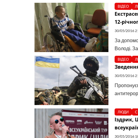
ВІДЕО
Л
Екстрасе
12-річно
30/05/2016 2
За допомо
Володі. За
ВІДЕО
Л
Зведення
30/05/2016 2
Пропонуємо
антитерори
ЛЮДИ
С
Іздрик, 
всеукра
30/05/2016 1