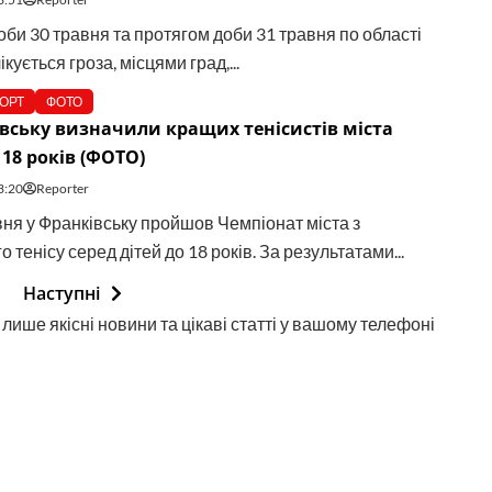
оби 30 травня та протягом доби 31 травня по області
ікується гроза, місцями град,...
ОРТ
ФОТО
вську визначили кращих тенісистів міста
 18 років (ФОТО)
3:20
Reporter
вня у Франківську пройшов Чемпіонат міста з
о тенісу серед дітей до 18 років. За результатами...
Наступні
лише якісні новини та цікаві статті у вашому телефоні