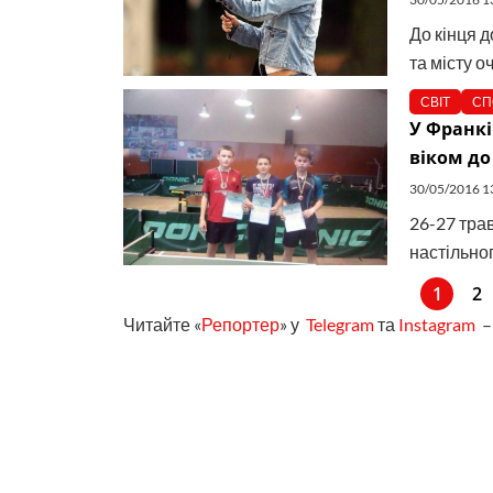
До кінця д
та місту оч
СВІТ
СП
У Франкі
віком до
30/05/2016 1
26-27 тра
настільног
1
2
Читайте «
Репортер
» у
Telegram
та
Instagram
– 