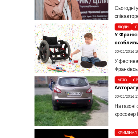
Сьогодні у
співавторс
ЛЮДИ
С
У Франкі
особливи
30/05/2016 1
У фестивал
Франківськ
АВТО
СВ
Авторагу
30/05/2016 1
На газоні
кросовер N
КРИМІНАЛ