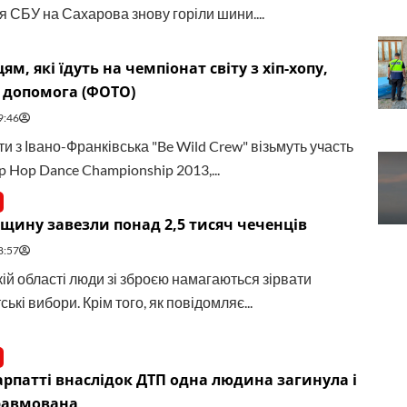
я СБУ на Сахарова знову горіли шини....
м, які їдуть на чемпіонат світу з хіп-хопу,
 допомога (ФОТО)
9:46
и з Івано-Франківська "Be Wild Crew" візьмуть участь
p Hop Dance Championship 2013,...
щину завезли понад 2,5 тисяч чеченців
8:57
кій області люди зі зброєю намагаються зірвати
ькі вибори. Крім того, як повідомляє...
рпатті внаслідок ДТП одна людина загинула і
травмована