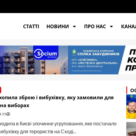
СТАТТІ
НОВИНИ
ПРО НАС
КАНАЛ
О
хопила зброю і вибухівку, яку замовили для
 на виборах
4:55
одила в Києві злочинне угруповання, яке постачало
ибухівку для терористів на Сході...