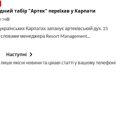
ний табір "Артек" переїхав у Карпати
6:56
українських Карпатах запанує артеківський дух. 15
а словами менеджера Resort Management...
Наступні
лише якісні новини та цікаві статті у вашому телефоні