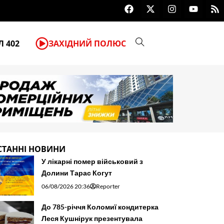
F
X
I
Y
R
До 785-річчя Коломиї кондитерк
a
-
n
o
s
c
t
s
u
s
e
w
t
t
b
i
a
u
 402
ЗАХІДНИЙ ПОЛЮС
o
t
g
b
o
t
r
e
k
e
a
r
m
СТАННІ НОВИНИ
У лікарні помер військовий з
Долини Тарас Когут
06/08/2026 20:36
Reporter
До 785-річчя Коломиї кондитерка
Леся Кушнірук презентувала