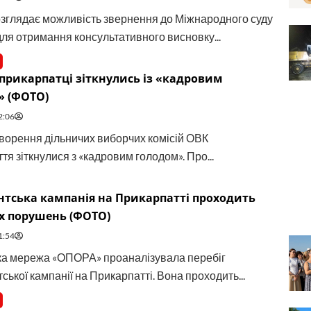
озглядає можливість звернення до Міжнародного суду
ля отримання консультативного висновку...
прикарпатці зіткнулись із «кадровим
» (ФОТО)
2:06
творення дільничих виборчих комісій ОВК
я зіткнулися з «кадровим голодом». Про...
тська кампанія на Прикарпатті проходить
х порушень (ФОТО)
1:54
а мережа «ОПОРА» проаналізувала перебіг
ької кампанії на Прикарпатті. Вона проходить...