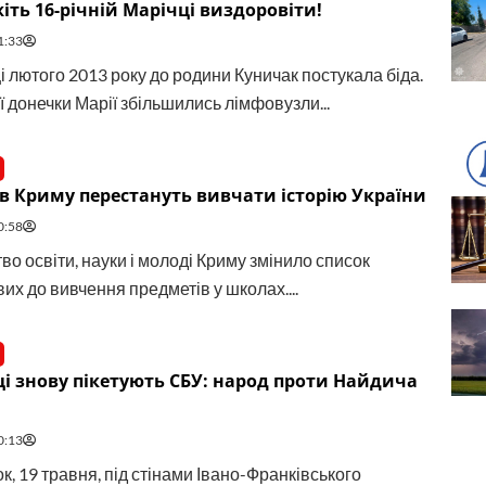
ть 16-річній Марічці виздоровіти!
1:33
і лютого 2013 року до родини Куничак постукала біда.
ї донечки Марії збільшились лімфовузли...
в Криму перестануть вивчати історію України
0:58
во освіти, науки і молоді Криму змінило список
их до вивчення предметів у школах....
і знову пікетують СБУ: народ проти Найдича
0:13
к, 19 травня, під стінами Івано-Франківського