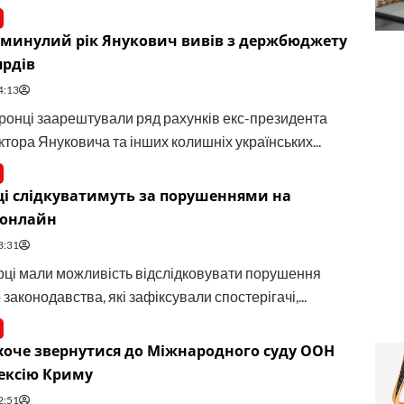
 минулий рік Янукович вивів з держбюджету
ярдів
4:13
онці заарештували ряд рахунків екс-президента
ктора Януковича та інших колишніх українських...
і слідкуватимуть за порушеннями на
 онлайн
3:31
ці мали можливість відслідковувати порушення
законодавства, які зафіксували спостерігачі,...
хоче звернутися до Міжнародного суду ООН
ексію Криму
2:51