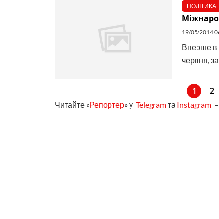
ПОЛІТИКА
Міжнарод
19/05/2014 0
Вперше в 
червня, з
1
2
Читайте «
Репортер
» у
Telegram
та
Instagram
– 