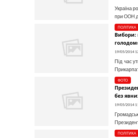
Україна р
при ООН д
ПОЛІТИКА
Вибори: 
голодом
19/05/2014 1
Під час у
Прикарпатт
ФОТО
Президен
без явни
19/05/2014 1
Громадськ
Президентс
ПОЛІТИКА