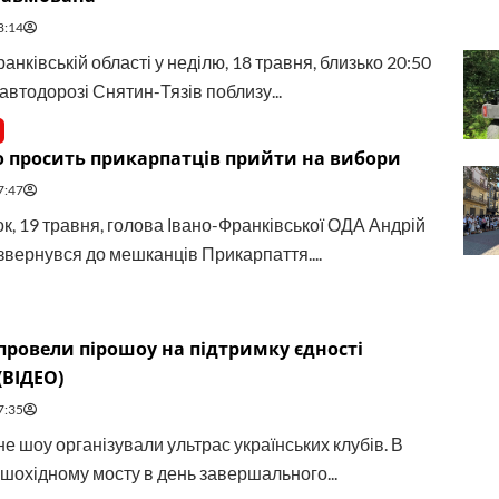
8:14
анківській області у неділю, 18 травня, близько 20:50
автодорозі Снятин-Тязів поблизу...
 просить прикарпатців прийти на вибори
7:47
ок, 19 травня, голова Івано-Франківської ОДА Андрій
звернувся до мешканців Прикарпаття....
провели пірошоу на підтримку єдності
(ВІДЕО)
7:35
е шоу організували ультрас українських клубів. В
ішохідному мосту в день завершального...