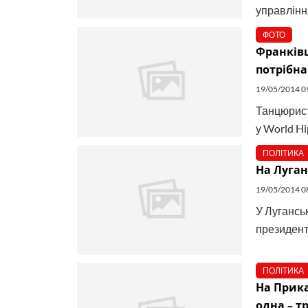
управлінн
ФОТО
Франківця
потрібна
19/05/2014 0
Танцюрист
у World Hi
ПОЛІТИКА
На Луган
19/05/2014 0
У Лугансь
президентс
ПОЛІТИКА
На Прика
одна – 