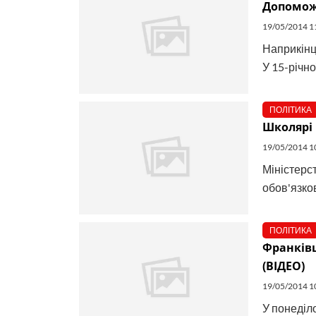
Допоможі
19/05/2014 1
Наприкінц
У 15-річно
ПОЛІТИКА
Школярі 
19/05/2014 1
Міністерст
обов'язков
ПОЛІТИКА
Франківц
(ВІДЕО)
19/05/2014 1
У понеділо