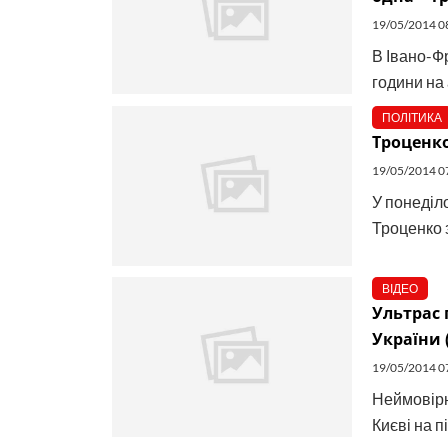
19/05/2014 0
В Івано-Фр
години на 
ПОЛІТИКА
Троценко
19/05/2014 0
У понеділ
Троценко 
ВІДЕО
Ультрас 
України 
19/05/2014 0
Неймовірн
Києві на п