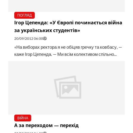
ПОГЛЯД
Ігор Цепенда: «У Європі починається війна
за українських студентів»
20/09/2012 06:00
«На виборах ректора я не обіцяв гречку та ковбасу, —
каже Ігор Цепенда. — Ми всім колективом спільно...
ВІЙНА
А за переходом — перехід