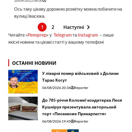
20/09/2012 06:00
Ось таку цікаву дорожню розмітку можна побачити на
вулиці Івасюка.
1
2
Наступні
Читайте «
Репортер
» у
Telegram
та
Instagram
– лише
якісні новини та цікаві статті у вашому телефоні
ОСТАННІ НОВИНИ
У лікарні помер військовий з Долини
Тарас Когут
06/08/2026 20:36
Reporter
До 785-річчя Коломиї кондитерка Леся
Кушнірук презентувала авторський
торт «Писанкове Прикарпаття»
06/08/2026 19:45
Reporter