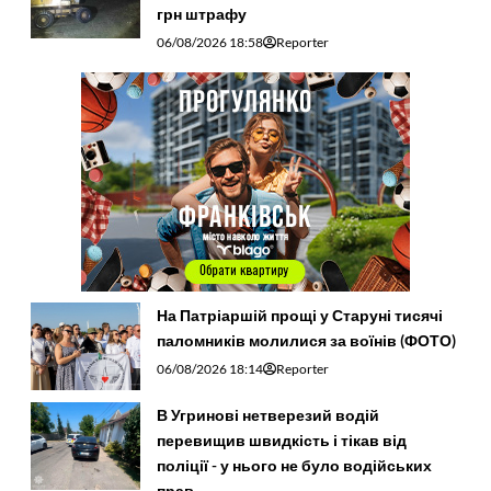
грн штрафу
06/08/2026 18:58
Reporter
На Патріаршій прощі у Старуні тисячі
паломників молилися за воїнів (ФОТО)
06/08/2026 18:14
Reporter
В Угринові нетверезий водій
перевищив швидкість і тікав від
поліції - у нього не було водійських
прав