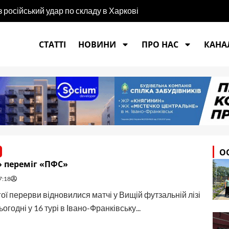
російський удар по складу в Харкові
СТАТТІ
НОВИНИ
ПРО НАС
КАНАЛ
О
 переміг «ПФС»
7:18
ої перерви відновилися матчі у Вищій футзальній лізі
ьогодні у 16 турі в Івано-Франківську...