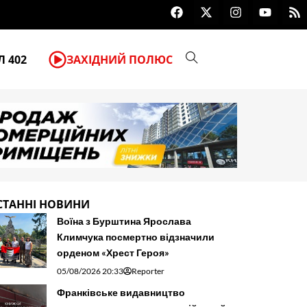
F
X
I
Y
R
Для туристів створили мобільни
a
-
n
o
s
c
t
s
u
s
e
w
t
t
b
i
a
u
 402
ЗАХІДНИЙ ПОЛЮС
o
t
g
b
o
t
r
e
k
e
a
r
m
СТАННІ НОВИНИ
Воїна з Бурштина Ярослава
Климчука посмертно відзначили
орденом «Хрест Героя»
05/08/2026 20:33
Reporter
Франківське видавництво