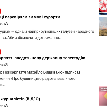
ці перевіряли зимові курорти
0:24
туризм — одна із найприбутковіших галузей народного
тва. Аби забезпечити дотримання...
рпатті зведуть нову державну телестудію
9:56
ор Прикарпаття Михайло Вишиванюк підписав
ення «Про будівництво радіотелевізійного
...
 журналістів (ВІДЕО)
9:44