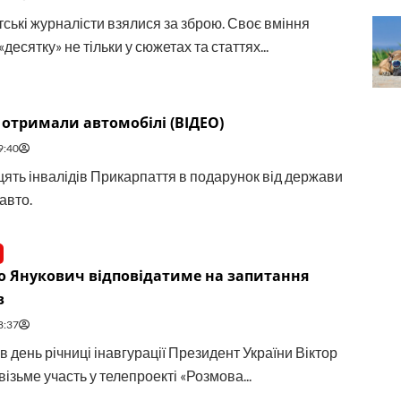
ські журналісти взялися за зброю. Своє вміння
«десятку» не тільки у сюжетах та статтях...
 отримали автомобілі (ВІДЕО)
9:40
ять інвалідів Прикарпаття в подарунок від держави
авто.
о Янукович відповідатиме на запитання
в
8:37
в день річниці інавгурації Президент України Віктор
ізьме участь у телепроекті «Розмова...