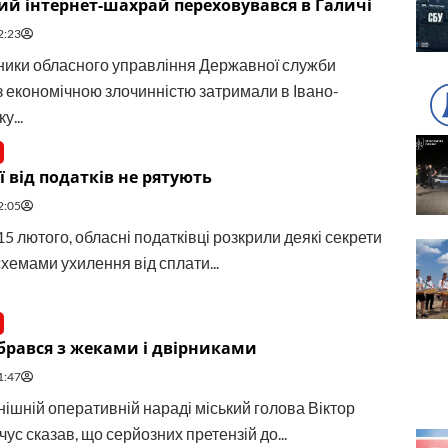
й інтернет-шахрай переховувався в Галичі
2:23
ники обласного управління Державної служби
з економічною злочинністю затримали в Івано-
у...
ї від податків не рятують
2:05
15 лютого, обласні податківці розкрили деякі секрети
схемами ухилення від сплати...
брався з жеками і двірниками
1:47
нішній оперативній нараді міський голова Віктор
с сказав, що серйозних претензій до...