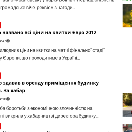
громадське віче-реквієм з нагоди...
 названо всі ціни на квитки Євро-2012
4:47
люднив ціни на квитки на матчі фінальної стадії
 Європи, що проходитиме в Україні...
р здавав в оренду приміщення будинку
. За хабар
4:18
а боротьби з економічною злочинністю на
і викрила у хабарництві директора будинку...