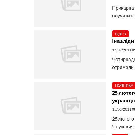
Прикарпат
влучити в 
ВІДЕО
Інваліди
15/02/2011 0
Чотирнадц
отримали 
ПОЛІТИКА
25 лютог
українці
15/02/2011 0
25 лютого 
Янукович в