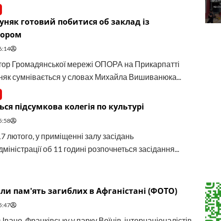
уняк готовий побитися об заклад із
тором
6:14
ор Громадянської мережі ОПОРА на Прикарпатті
няк сумнівається у словах Михайла Вишиванюка...
ься підсумкова колегія по культурі
5:58
17 лютого, у приміщенні залу засідань
іністрації об 11 годині розпочнеться засідання...
и пам'ять загиблих в Афганістані (ФОТО)
5:47
 Івано-Франківську у парку Воїнів-інтернаціоналістів