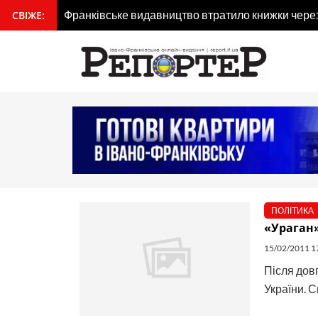
Перейти
Франківське видавництво втратило книжки через 
СВІЖЕ:
вмісту
до
вмісту
ПОЛІТИКА
«Ураган»
15/02/2011 1
Після довг
України. С