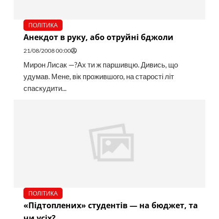
ПОЛІТИКА
Анекдот в руку, або отруйні бджоли
21/08/2008 00:00
Мирон Лисак —?Ах ти ж паршивцю. Дивись, що
удумав. Мене, вік прожившого, на старості літ
спаскудити...
ПОЛІТИКА
«Підтоплених» студентів — на бюджет, та
чи усіх?