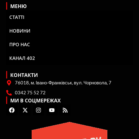
МЕНЮ
СТАТТІ
НОВИНИ
ПРО НАС
КАНАЛ 402
КОНТАКТИ
76018, м. Івано-Франківськ, вул. Чорновола, 7
0342 75 52 72
МИ В СОЦМЕРЕЖАХ
F
X
I
Y
R
a
-
n
o
s
c
t
s
u
s
e
w
t
t
b
i
a
u
o
t
g
b