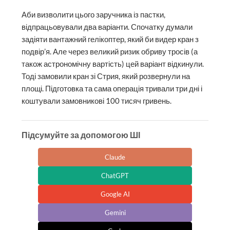
Аби визволити цього заручника із пастки,
відпрацьовували два варіанти. Спочатку думали
задіяти вантажний гелікоптер, який би видер кран з
подвір’я. Але через великий ризик обриву тросів (а
також астрономічну вартість) цей варіант відкинули.
Тоді замовили кран зі Стрия, який розвернули на
площі. Підготовка та сама операція тривали три дні і
коштували замовникові 100 тисяч гривень.
Підсумуйте за допомогою ШІ
Claude
ChatGPT
Google AI
Gemini