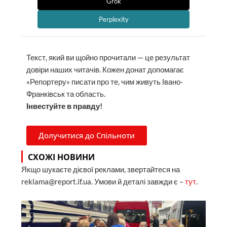
Grok
Perplexity
Текст, який ви щойно прочитали — це результат
довіри наших читачів. Кожен донат допомагає
«Репортеру» писати про те, чим живуть Івано-
Франківськ та область.
Інвестуйте в правду!
Долучитися до Спільноти
СХОЖІ НОВИНИ
Якщо шукаєте дієвої реклами, звертайтеся на
reklama@report.if.ua. Умови й деталі завжди є –
тут
.