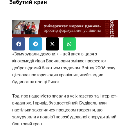
Забутий кран
«Замурували, демони!» – цей вислів царя з
кінокомедії «Іван Васильович змінює професію»
добре відомий багатьом глядачам. Влітку 2006 року
ці слова повторив один кранівник, який зводив
будинок на площі Ринок.
Тоді про наше місто писали в усіх газетах та інтернет-
виданнях. І привід був достойний. Будівельники
настільки захопилися процесом творення, що
замурували у подвір’ї новозбудованої споруди цілий
баштовий кран.