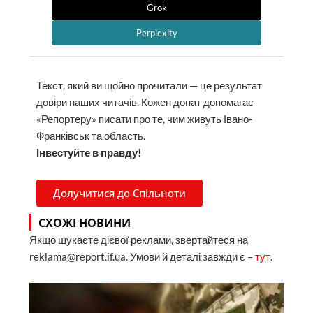
Grok
Perplexity
Текст, який ви щойно прочитали — це результат
довіри наших читачів. Кожен донат допомагає
«Репортеру» писати про те, чим живуть Івано-
Франківськ та область.
Інвестуйте в правду!
Долучитися до Спільноти
СХОЖІ НОВИНИ
Якщо шукаєте дієвої реклами, звертайтеся на
reklama@report.if.ua. Умови й деталі завжди є –
тут
.