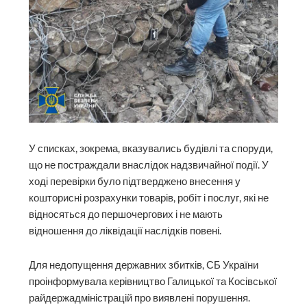
У списках, зокрема, вказувались будівлі та споруди,
що не постраждали внаслідок надзвичайної події. У
ході перевірки було підтверджено внесення у
кошторисні розрахунки товарів, робіт і послуг, які не
відносяться до першочергових і не мають
відношення до ліквідації наслідків повені.
Для недопущення державних збитків, СБ України
проінформувала керівництво Галицької та Косівської
райдержадміністрацій про виявлені порушення.