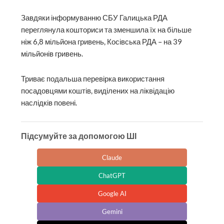
Завдяки інформуванню СБУ Галицька РДА
переглянула кошториси та зменшила їх на більше
ніж 6,8 мільйона гривень, Косівська РДА – на 39
мільйонів гривень.
Триває подальша перевірка використання
посадовцями коштів, виділених на ліквідацію
наслідків повені.
Підсумуйте за допомогою ШІ
Claude
ChatGPT
Google AI
Gemini