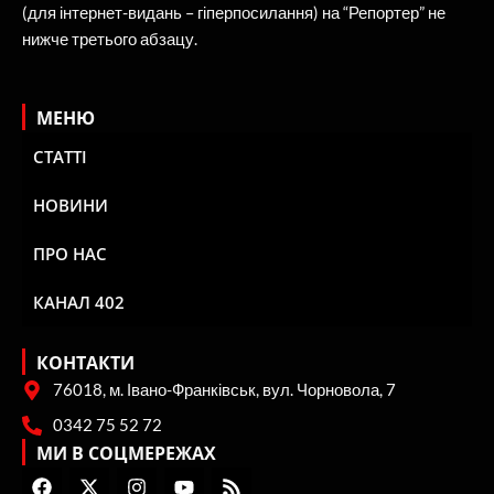
(для інтернет-видань – гіперпосилання) на “Репортер” не
нижче третього абзацу.
МЕНЮ
СТАТТІ
НОВИНИ
ПРО НАС
КАНАЛ 402
КОНТАКТИ
76018, м. Івано-Франківськ, вул. Чорновола, 7
0342 75 52 72
МИ В СОЦМЕРЕЖАХ
F
X
I
Y
R