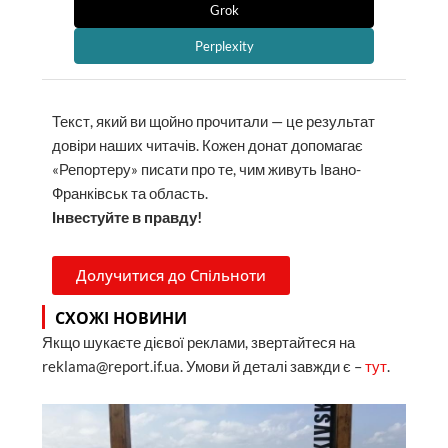
Grok
Perplexity
Текст, який ви щойно прочитали — це результат
довіри наших читачів. Кожен донат допомагає
«Репортеру» писати про те, чим живуть Івано-
Франківськ та область.
Інвестуйте в правду!
Долучитися до Спільноти
СХОЖІ НОВИНИ
Якщо шукаєте дієвої реклами, звертайтеся на
reklama@report.if.ua. Умови й деталі завжди є –
тут
.