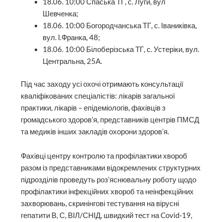
18.06. 10:00 Спаська ТГ, с. Луги, вул
Шевченка;
18.06. 10:00 Богородчанська ТГ, с. Іваниківка,
вул. І.Франка, 48;
18.06. 10:00 Білоберізська ТГ, с. Устеріки, вул.
Центральна, 25А.
Під час заходу усі охочі отримають консультації
кваліфікованих спеціалістів: лікарів загальної
практики, лікарів – епідеміологів, фахівців з
громадського здоров’я, представників центрів ПМСД
та медиків інших закладів охорони здоровʼя.
Фахівці центру контролю та профілактики хвороб
разом із представниками відокремлених структурних
підрозділів проведуть роз’яснювальну роботу щодо
профілактики інфекційних хвороб та неінфекційних
захворювань, скринінгові тестування на вірусні
гепатити В, С, ВІЛ/СНІД, швидкий тест на Covid-19,