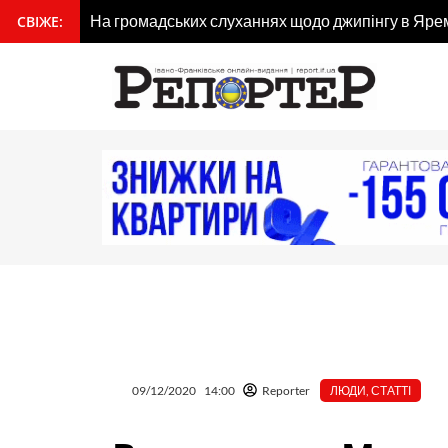
Перейти
На громадських слуханнях щодо джипінгу в Ярем
СВІЖЕ:
вмісту
до
вмісту
09/12/2020
14:00
Reporter
ЛЮДИ
,
СТАТТІ