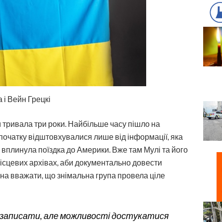
і Вейн Грецкі
тривала три роки. Найбільше часу пішло на
очатку відштовхувалися лише від інформації, яка
й вплинула поїздка до Америки. Вже там Мулі та його
місцевих архівах, аби документально довести
на вважати, що знімальна група провела ціле
но записати, але можливості достукатися