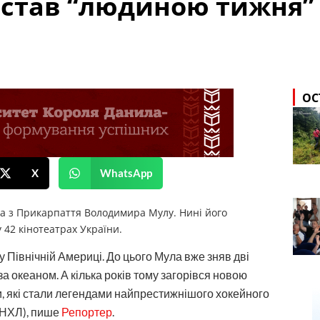
став “людиною тижня” 
ОС
X
WhatsApp
ра з Прикарпаття Володимира Мулу. Нині його
42 кінотеатрах України.
 у Північній Америці. До цього Мула вже зняв дві
за океаном. А кілька років тому загорівся новою
ни, які стали легендами найпрестижнішого хокейного
 (НХЛ), пише
Репортер
.