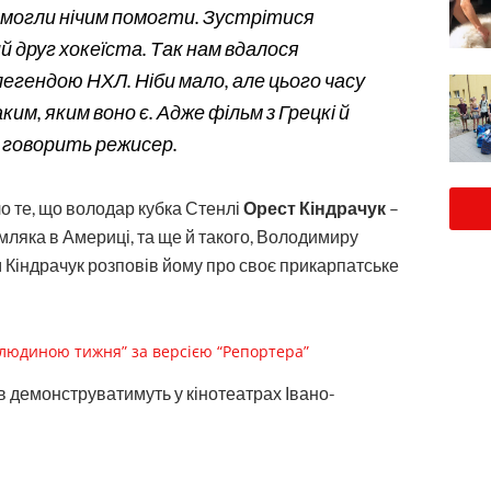
 змогли нічим помогти. Зустрітися
й друг хокеїста. Так нам вдалося
легендою НХЛ. Ніби мало, але цього часу
им, яким воно є. Адже фільм з Грецкі й
, – говорить режисер.
о те, що володар кубка Стенлі
Орест Кіндрачук
–
емляка в Америці, та ще й такого, Володимиру
ам Кіндрачук розповів йому про своє прикарпатське
“людиною тижня” за версією “Репортера”
в демонструватимуть у кінотеатрах Івано-