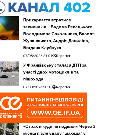
Прикарпаття втратило
захисників – Вадима Репецького,
Володимира Сокольника, Василя
Жупанського, Андрія Даниліва,
Богдана Клубчука
07/08/2026 21:01
Reporter
У Франківську сталася ДТП за
участі двох мотоциклів та
пішохода
07/08/2026 20:13
Reporter
«Страх нікуди не подівся». Через 3
місяці після удару "шахеда" у