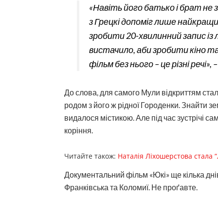
«Навіть його батько і брат не
з Грецкі допоміг лише найкращи
зробити 20-хвилинний запис із 
вистачило, аби зробити кіно так
фільм без нього – це різні речі»
До слова, для самого Мули відкриттям стал
родом з його ж рідної Городенки. Знайти з
видалося містикою. Але під час зустрічі с
коріння.
Читайте також:
Наталія Ліхошерстова стала 
Документальний фільм «Юкі» ще кілька дні
Франківська та Коломиї. Не проґавте.