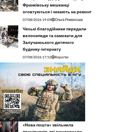
Франківську мешканці
оговтуються і чекають на ремонт
07/08/2026 19:09
Ольга Романська
Чеські благодійники передали
велосипеди та самокати для
Залучанського дитячого
будинку-інтернату
07/08/2026 17:52
Reporter
«Нова пошта» звільнила
працівників, які виштовхали