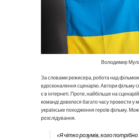
Володимир Мула 
За словами режисера, робота над фільмом 
вдосконалення сценарію. Автори фільму сп
є в інтернеті. Проте, найбільше на сценарі
команді довелося багато часу провести у 
українське походження героїв фільму. Мож
розслідування.
«Я чітко розумів, кого потріб