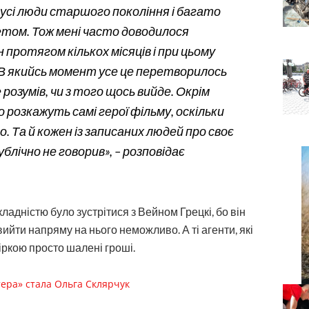
 усі люди старшого покоління і багато
етом. Тож мені часто доводилося
протягом кількох місяців і при цьому
у. В якийсь момент усе це перетворилось
розумів, чи з того щось вийде. Окрім
що розкажуть самі герої фільму, оскільки
ло. Та й кожен із записаних людей про своє
блічно не говорив», – розповідає
адністю було зустрітися з Вейном Грецкі, бо він
вийти напряму на нього неможливо. А ті агенти, які
зіркою просто шалені гроші.
ера» стала Ольга Склярчук