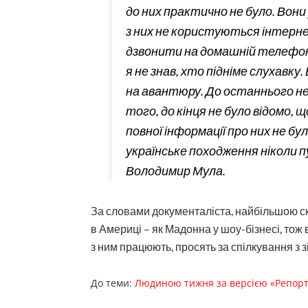
до них практично не було. Вони
з них не користуються інтерн
дзвонити на домашній телефон 
я не знав, хто підніме слухавк
на авантюру. До останнього не 
того, до кінця не було відомо, 
повної інформації про них не бу
українське походження ніколи пу
Володимир Мула.
За словами документаліста, найбільшою скл
в Америці – як Мадонна у шоу-бізнесі, тож 
з ним працюють, просять за спілкування з 
До теми:
Людиною тижня за версією «Репорт