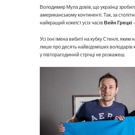
Володимир Мула довів, що українці зробил
американському континенті. Так, за столітн
найкращий хокеїст усіх часів
Вейн Грецкі
–
Усі їхні імена вибиті на кубку Стенлі, яки
лише про десять найвідоміших володарів к
у півторагодинній стрічці не розкажеш.