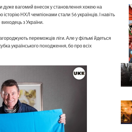
и дуже вагомий внесок у становлення хокею на
ю історію НХЛ чемпіонами стали 56 українців. І навіть
 виходець з України.
м нагороджують переможців ліги. Але у фільмі йдеться
убка українського походження, бо про всіх