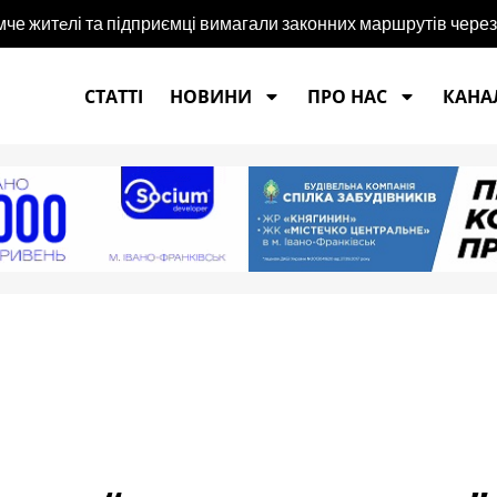
че житeлі та підприємці вимагали законних маршрутів чере
СТАТТІ
НОВИНИ
ПРО НАС
КАНАЛ