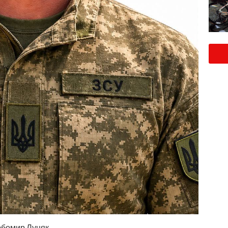
бомир Луцяк