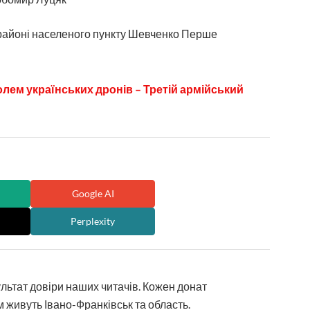
 районі населеного пункту Шевченко Перше
лем українських дронів – Третій армійський
Google AI
Perplexity
ультат довіри наших читачів. Кожен донат
 живуть Івано-Франківськ та область.