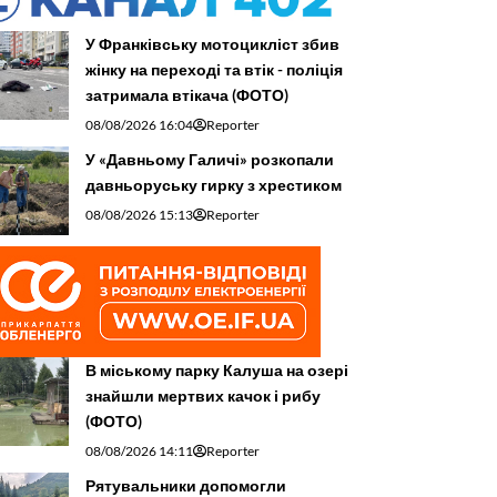
У Франківську мотоцикліст збив
жінку на переході та втік - поліція
затримала втікача (ФОТО)
08/08/2026 16:04
Reporter
У «Давньому Галичі» розкопали
давньоруську гирку з хрестиком
08/08/2026 15:13
Reporter
В міському парку Калуша на озері
знайшли мертвих качок і рибу
(ФОТО)
08/08/2026 14:11
Reporter
Рятувальники допомогли