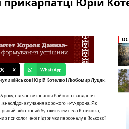
и прикарпатці Юрій Кот
ОС
X
WhatsApp
инули військові Юрій Котелко і Любомир Луцяк.
6 року, під час виконання бойового завдання
і, внаслідок влучання ворожого FPV-дрона. Як
-річний військовий був жителем села Котиківка,
 з психологічної підтримки персоналу військової