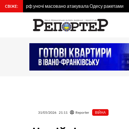
Перейти
рф уночі масовано атакувала Одесу ракетами
СВІЖЕ:
вмісту
до
вмісту
31/05/2026
21:11
Reporter
ВІЙНА