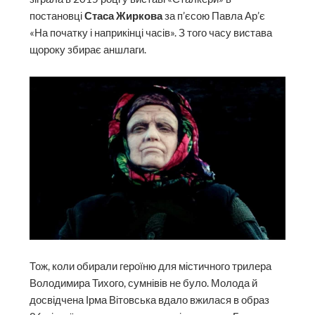
постановці
Стаса Жиркова
за п’єсою Павла Ар’є
«На початку і наприкінці часів». З того часу вистава
щороку збирає аншлаги.
Тож, коли обирали героїню для містичного трилера
Володимира Тихого, сумнівів не було. Молода й
досвідчена Ірма Вітовська вдало вжилася в образ