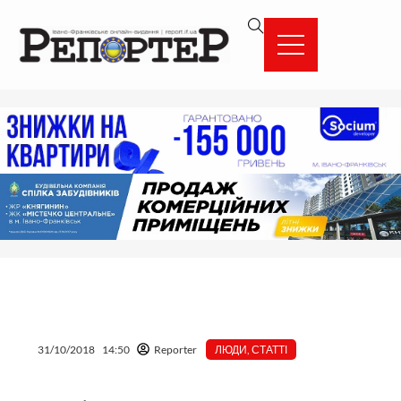
Перейти
вмісту
до
вмісту
31/10/2018
14:50
Reporter
ЛЮДИ
,
СТАТТІ