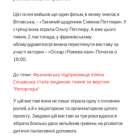
Цієї осені вийшов ще один фільм, в якому знялася
Вітовська, – «Таємний щоденник Симона Петлюри». У
стрічці вона зіграла Ольгу Петлюру. А вже цього
тижня, 2 листопада, у франківському
облмуздрамтеатрі можна переглянути виставу за
участі акторки – «Оскар і Рожева пані». Початок о
18:00.
До теми:
Франківська підприємиця Уляна
Сочавська стала людиною тижня за версією
“Репортера”
У цій виставі вона не лише зіграла одну з голов­них
ролей, а й є ініціаторкою та організаторкою цілого
проекту. Завдяки цій виставі за три роки вдалося
зібрати близько двох мільйонів гривень на розвиток
дитячої паліативної допомоги.