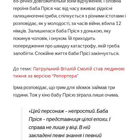
86-річної довгожительки зони відчуження. Голов­на
героїня баба Пріся час від часу вживає рідкісні
галюциногенні гриби, спілкується з різними істотами і
розповідає, як у молодості, за часів війни, вбила 12
німців. Залишилася баба Пріся з донькою, яку
покинув чоловік, і онуком. Їй приходить
попередження про швидку катастрофу, якій треба
запобігти. Спокійне життя баби Прісі закінчується.
До теми:
Патрульний Віталій Смолій став людиною
тижня за версією “Репортера”
Ірма розповідає, що грим для зйомок займав три
години. Тож у кіно бабу Прісю зіграла лише очима.
«Цей персонаж – непростий. Баба
Пріся – представниця цілої епохи. І
справа не лише у віці. В ній
закладені певні знання і певний