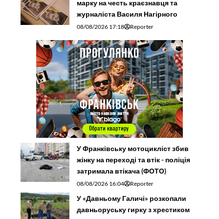
марку на честь краєзнавця та
журналіста Василя Нагірного
08/08/2026 17:18
Reporter
У Франківську мотоцикліст збив
жінку на переході та втік - поліція
затримала втікача (ФОТО)
08/08/2026 16:04
Reporter
У «Давньому Галичі» розкопали
давньоруську гирку з хрестиком