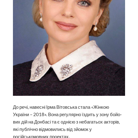
До речі, навесні Ірма Вітовська стала «Жінкою
України – 2018». Вона регулярно їздить у зону ­бойо­
вих дій на Донбасі та є однією з небагатьох акторів,
які публічно відмовились від зйомок у
російськомовних проектах.