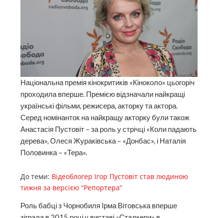
Національна премія кінокритиків «Кіноколо» цьогоріч
проходила вперше. Премією відзначали найкращі
українські фільми, режисера, акторку та актора.
Серед номінанток на найкращу акторку були також
Анастасія Пустовіт – за роль у стрічці «Коли падають
дерева», Олеся Жураківська – «Донбас», і Наталія
Половинка – «Тера».
До теми:
Відеоблогер Ігор Пустовіт став людиною
тижня за версією “Репортера”
Роль бабці з Чорнобиля Ірма Вітовська вперше
зіграла в 2015 році у виставі «Сталкери» в