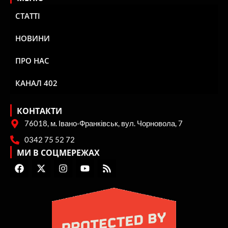
СТАТТІ
НОВИНИ
ПРО НАС
КАНАЛ 402
КОНТАКТИ
76018, м. Івано-Франківськ, вул. Чорновола, 7
0342 75 52 72
МИ В СОЦМЕРЕЖАХ
F
X
I
Y
R
a
-
n
o
s
c
t
s
u
s
e
w
t
t
b
i
a
u
o
t
g
b
o
t
r
e
k
e
a