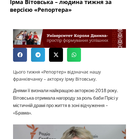
Ірма Вітовська – людина тижня за
версією «Репортера»
Цього тижня «Репортер» відзначає нашу
франківчанку – акторку Ірму Вітовську.
Днями її визнали найкращою акторкою 2018 року.
Вітовська отримала нагороду за роль баби Прісі у
містичній драмі про життя в зоні відчуження –
«Брама».