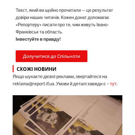
Текст, який ви щойно прочитали — це результат
довіри наших читачів. Кожен донат допомагає
«Репортеру» писати про те, чим живуть Івано-
Франківськ та область.
Інвестуйте в правду!
Долучитися до Спільноти
СХОЖІ НОВИНИ
Якщо шукаєте дієвої реклами, звертайтеся на
reklama@report.if.ua. Умови й деталі завжди є –
тут
.