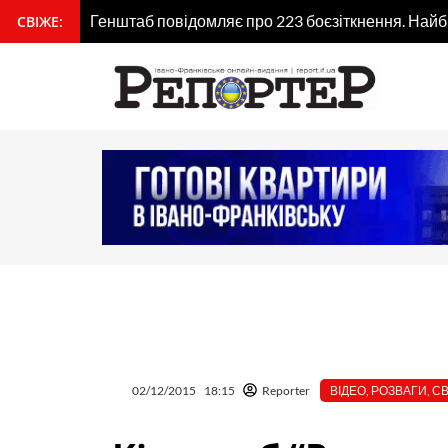
Перейти
Генштаб повідомляє про 223 боєзіткнення. Най
СВІЖЕ:
вмісту
до
вмісту
02/12/2015
18:15
Reporter
ВІДЕО
,
РОЗВАГИ
,
СВ