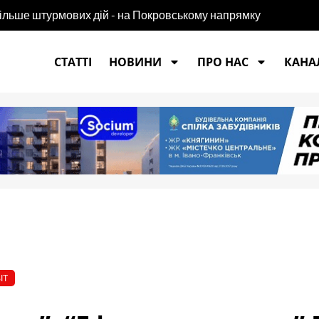
більше штурмових дій - на Покровському напрямку
СТАТТІ
НОВИНИ
ПРО НАС
КАНАЛ
ІТ