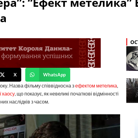
ра”: “Ефект метелика” 
ра
ОС
X
WhatsApp
ку. Назва фільму співвідносна з
ефектом метелика
,
ї хаосу
, що показує, як невеликі початкові відмінності
их наслідків з часом.