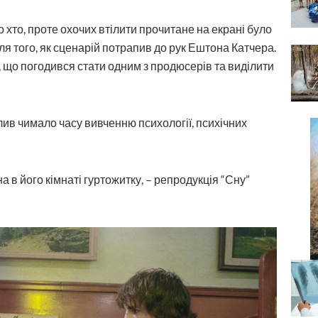
 хто, проте охочих втілити прочитане на екрані було
ля того, як сценарій потрапив до рук Ештона Катчера.
 що погодився стати одним з продюсерів та виділити
ілив чимало часу вивченню психології, психічних
а в його кімнаті гуртожитку, – репродукція “Сну”