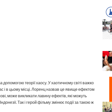
а допомогою теорії хаосу. У хаотичному світі важко
час і в цьому місці. Лоренц назвав це явище ефектом
ові, може викликати лавину ефектів, які можуть
ндонезії. Так і герой фільму змінює події за такою ж