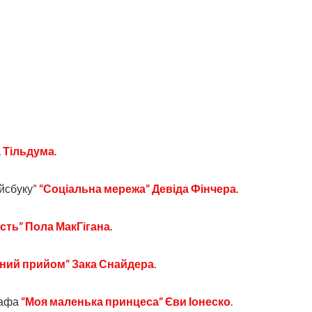
а Тільдума
.
йсбуку”
“Соціальна мережа” Девіда Фінчера
.
сть” Пола МакГігана
.
ний прийом” Зака Снайдера
.
рафа
“Моя маленька принцеса” Єви Іонеско
.