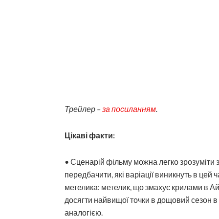
Трейлер –
за посиланням
.
Цікаві факти:
• Сценарій фільму можна легко зрозуміти з
передбачити, які варіації виникнуть в цей 
метелика: метелик, що змахує крилами в Ай
досягти найвищої точки в дощовий сезон в І
аналогією.