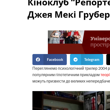
Кіноклуб “Репорте
Джея Мекі Грубе
Facebook
Telegram
Переглянемо психологічний трилер 2004 ро
популярним гіпотетичним прикладом
теорі
можуть призвести до великих непередбачен