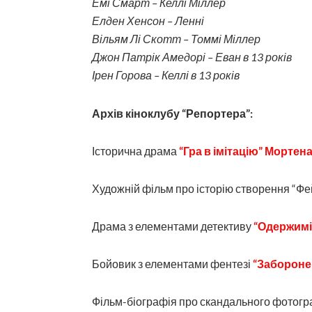
Емі Смарт – Келлі Міллер
Елден Хенсон – Ленні
Вільям Лі Скотт – Томмі Міллер
Джон Патрік Амедорі – Еван в 13 років
Ірен Горова – Келлі в 13 років
Архів кіноклубу “Репортера”:
Історична драма
“Гра в імітацію” Мортен
Художній фільм про історію створення “Фе
Драма з елементами детективу
“Одержимі
Бойовик з елементами фентезі
“Забороне
Фільм-біографія про скандального фотог