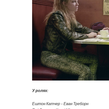
У ролях:
Ештон Катчер – Еван Треборн