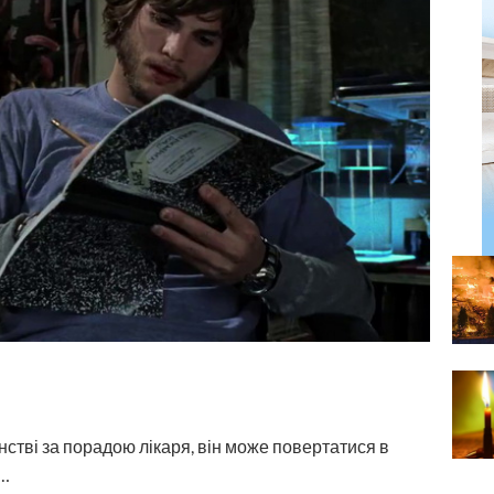
стві за порадою лікаря, він може повертатися в
є…