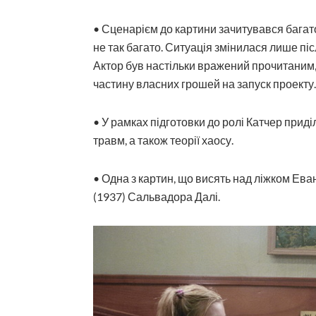
• Сценарієм до картини зачитувався багато
не так багато. Ситуація змінилася лише піс
Актор був настільки вражений прочитаним,
частину власних грошей на запуск проекту.
• У рамках підготовки до ролі Катчер прид
травм, а також теорії хаосу.
• Одна з картин, що висять над ліжком Еван
(1937) Сальвадора Далі.