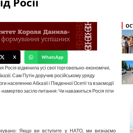
д Росії
ОС
X
WhatsApp
ня Росія відмінила усі свої торговельно-економічні,
бхазії. Сам Путін доручив російському уряду
и населенню Абхазії і Південної Осетії та взаємодії
ів намертво засіло питання: Чи наважиться Росія піти
чікувано: Якщо ви вступите у НАТО, ми визнаємо