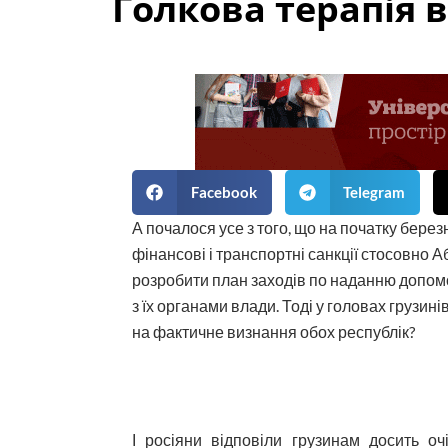
Голкова терапія ві
Facebook
Telegram
А почалося усе з того, що на початку берез
фінансові і транспортні санкції стосовно А
розробити план заходів по наданню допомог
з їх органами влади. Тоді у головах грузин
на фактичне визнання обох республік?
І росіяни відповіли грузинам досить о