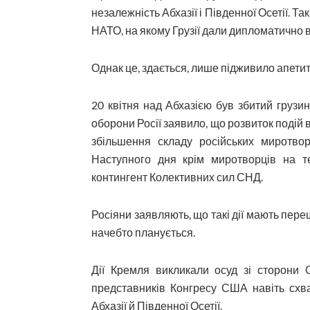
незалежність Абхазії і Південної Осетії. Т
НАТО, на якому Грузії дали дипломатично в
Однак це, здається, лише підживило апетит
20 квітня над Абхазією був збитий грузин
оборони Росії заявило, що розвиток подій в
збільшення складу російських миротвор
Наступного дня крім миротворців на т
контингент Колективних сил СНД.
Росіяни заявляють, що такі дії мають пер
начебто планується.
Дії Кремля викликали осуд зі сторони
представників Конгресу США навіть схва
Абхазії й Південної Осетії.