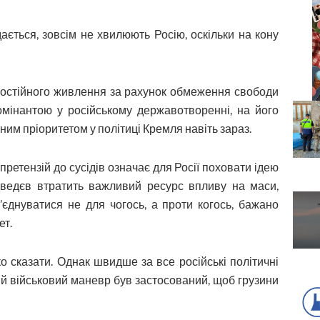
ається, зовсім не хвилюють Росію, оскільки на кону
 постійного живлення за рахунок обмеження свободи
домінантою у російському державотворенні, на його
ним пріоритетом у політиці Кремля навіть зараз.
претензій до сусідів означає для Росії поховати ідею
дведєв втратить важливий ресурс впливу на маси,
’єднуватися не для чогось, а проти когось, бажано
ет.
ко сказати. Однак швидше за все російські політичні
ий військовий маневр був застосований, щоб грузини