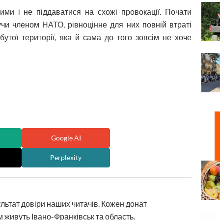
ми і не піддаватися на схожі провокації. Почати
учи членом НАТО, рівноцінне для них повній втраті
бутої території, яка й сама до того зовсім не хоче
Google AI
Perplexity
ультат довіри наших читачів. Кожен донат
 живуть Івано-Франківськ та область.