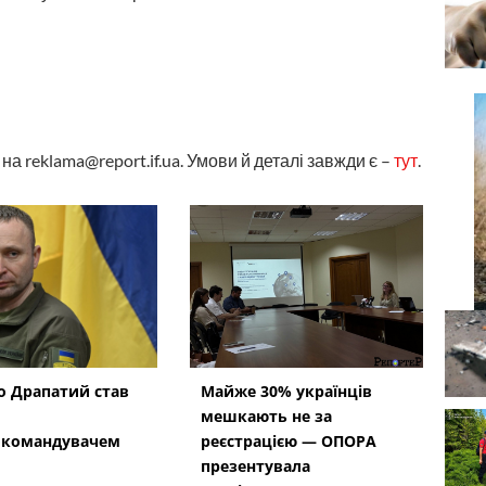
а reklama@report.if.ua. Умови й деталі завжди є –
тут
.
 Драпатий став
Майже 30% українців
мешкають не за
окомандувачем
реєстрацією — ОПОРА
презентувала