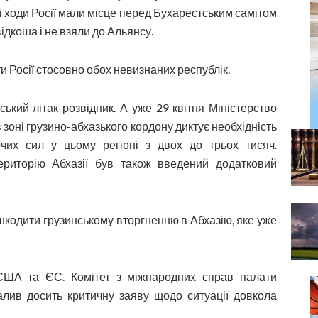
акі ходи Росії мали місце перед Бухарестським самітом
ідкоша і не взяли до Альянсу.
и Росії стосовно обох невизнаних республік.
ський літак-розвідник. А уже 29 квітня Міністерство
 зоні грузино-абхазького кордону диктує необхідність
чих сил у цьому регіоні з двох до трьох тисяч.
ериторію Абхазії був також введений додатковий
ешкодити грузинському вторгненню в Абхазію, яке уже
 США та ЄС. Комітет з міжнародних справ палати
лив досить критичну заяву щодо ситуації довкола