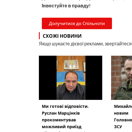
Інвестуйте в правду!
Долучитися до Спільноти
СХОЖІ НОВИНИ
Якщо шукаєте дієвої реклами, звертайтеся н
Ми готові відповісти.
Михайло
Руслан Марцінків
новим
прокоментував
Головн
можливий приїзд
ЗСУ