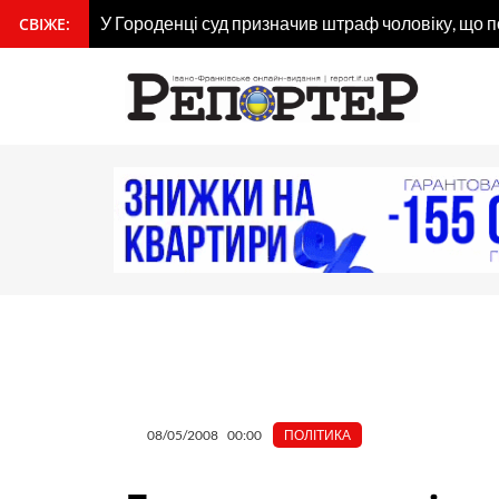
Перейти
У Городенці суд призначив штраф чоловіку, що 
СВІЖЕ:
вмісту
до
вмісту
08/05/2008
00:00
ПОЛІТИКА