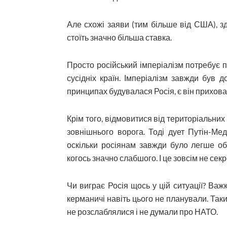
Але схожі заяви (тим більше від США), зд
стоїть значно більша ставка.
Просто російський імперіалізм потребує
сусідніх країн. Імперіалізм завжди був 
принципах будувалася Росія, є він прихова
Крім того, відмовитися від територіальних 
зовнішнього ворога. Тоді дует Путін-Ме
оскільки росіянам завжди було легше об
когось значно слабшого. І це зовсім не секр
Чи виграє Росія щось у цій ситуації? Важ
керманичі навіть цього не планували. Так
не розслаблялися і не думали про НАТО.