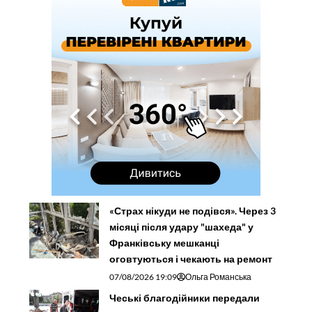
«Страх нікуди не подівся». Через 3
місяці після удару "шахеда" у
Франківську мешканці
оговтуються і чекають на ремонт
07/08/2026 19:09
Ольга Романська
Чеські благодійники передали