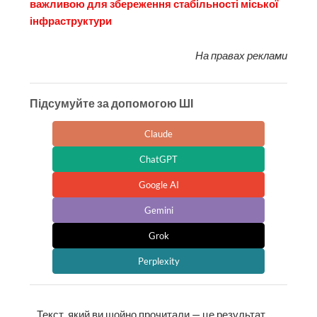
важливою для збереження стабільності міської
інфраструктури
На правах реклами
Підсумуйте за допомогою ШІ
Claude
ChatGPT
Google AI
Gemini
Grok
Perplexity
Текст, який ви щойно прочитали — це результат