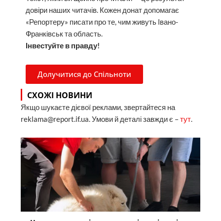
довіри наших читачів. Кожен донат допомагає
«Репортеру» писати про те, чим живуть Івано-
Франківськ та область.
Інвестуйте в правду!
Долучитися до Спільноти
СХОЖІ НОВИНИ
Якщо шукаєте дієвої реклами, звертайтеся на
reklama@report.if.ua. Умови й деталі завжди є –
тут
.