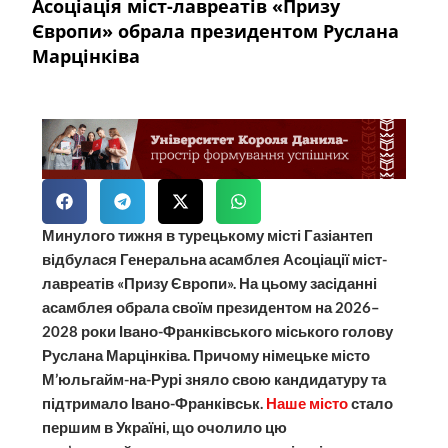
Асоціація міст-лавреатів «Призу
Європи» обрала президентом Руслана
Марцінківа
Минулого тижня в турецькому місті Газіантеп
відбулася Генеральна асамблея Асоціації міст-
лавреатів «Призу Європи». На цьому засіданні
асамблея обрала своїм президентом на 2026–
2028 роки Івано-Франківського міського голову
Руслана Марцінківа. Причому німецьке місто
М’юльгайм-на-Рурі зняло свою кандидатуру та
підтримало Івано-Франківськ.
Наше місто
стало
першим в Україні, що очолило цю