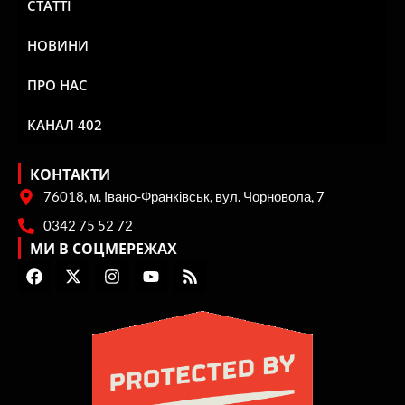
СТАТТІ
НОВИНИ
ПРО НАС
КАНАЛ 402
КОНТАКТИ
76018, м. Івано-Франківськ, вул. Чорновола, 7
0342 75 52 72
МИ В СОЦМЕРЕЖАХ
F
X
I
Y
R
a
-
n
o
s
c
t
s
u
s
e
w
t
t
b
i
a
u
o
t
g
b
o
t
r
e
k
e
a
r
m