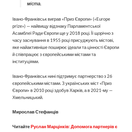
міста.
Івано-Франківськ виграв «Приз Європи» («Europe
prize») — найвищу відзнаку Парламентської
Асамблеї Ради Європи ще у 2018 році. Її щорічно з
часу заснування в 1955 році присуджують містові,
яке найактивніше поширює ідеали та цінності Європи
й співпрацює з європейськими містами та
інституціями.
Івано-Франківськ нині підтримує партнерство з 26
європейськими містами. З українських міст «Приз
Європи» в 2010 році здобув Харків, а в 2021-му —
Хмельницький.
Мирослав Стефанців
Читайте
Руслан Марцінків: Допомога партнерів є