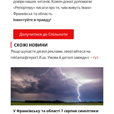
довіри наших читачів. Кожен донат допомагає
«Репортеру» писати про те, чим живуть Івано-
Франківськ та область.
Інвестуйте в правду!
Долучитися до Спільноти
СХОЖІ НОВИНИ
Якщо шукаєте дієвої реклами, звертайтеся на
reklama@report.if.ua. Умови й деталі завжди є –
тут
.
У Франківську та області 7 серпня синоптики