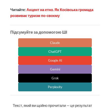
Читайте:
Акцент на етно. Як Косівська громада
розвиває туризм по-своєму
Підсумуйте за допомогою ШІ
Claude
ChatGPT
Google AI
Gemini
Grok
Perplexity
Текст, який ви щойно прочитали — це результат