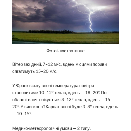
Фото ілюстративне
Вітер західний, 7–12 м/с, вдень місцями пориви
сягатимуть 15–20 м/с.
У Франківську вночі температура повітря
становитиме 10–12° тепла, вдень — 18–20°. По
області вночі очікується 8–13° тепла, вдень — 15–
20°. У високогір’ї Карпат вночі буде 3–8° тепла, вдень
— 10–15°.
Медико-метеорологічні умови — 2 типу.