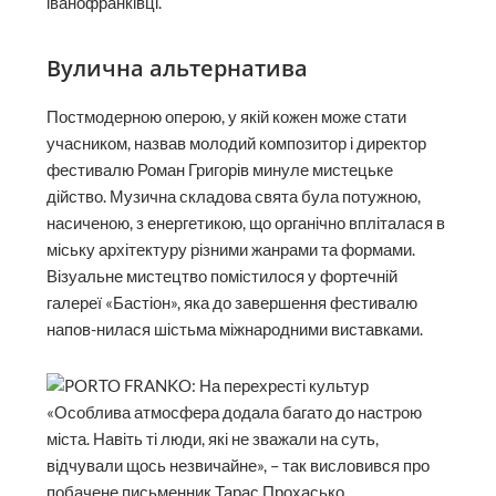
іванофранківці.
Вулична альтернатива
Постмодерною оперою, у якій кожен може стати
учасником, назвав молодий композитор і директор
фестивалю Роман Григорів минуле мистецьке
дійство. Музична складова свята була потужною,
насиченою, з енергетикою, що органічно впліталася в
міську архітектуру різними жанрами та формами.
Візуальне мистецтво помістилося у фортечній
галереї «Бастіон», яка до завершення фестивалю
напов-нилася шістьма міжнародними виставками.
«Особлива атмосфера додала багато до настрою
міста. Навіть ті люди, які не зважали на суть,
відчували щось незвичайне», – так висловився про
побачене письменник Тарас Прохасько.