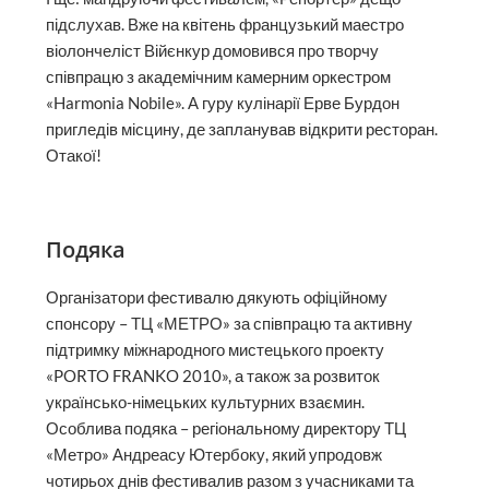
підслухав. Вже на квітень французький маестро
віолончеліст Війєнкур домовився про творчу
співпрацю з академічним камерним оркестром
«Harmonia Nobile». А гуру кулінарії Ерве Бурдон
пригледів місцину, де запланував відкрити ресторан.
Отакої!
Подяка
Організатори фестивалю дякують офіційному
спонсору – ТЦ «МЕТРО» за співпрацю та активну
підтримку міжнародного мистецького проекту
«PORTO FRANKO 2010», а також за розвиток
українсько-німецьких культурних взаємин.
Особлива подяка – регіональному директору ТЦ
«Метро» Андреасу Ютербоку, який упродовж
чотирьох днів фестивалив разом з учасниками та