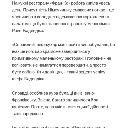
На кухні ресторану «Фран-Ко» робота кипіла увесь
день. Присутність Німеччини у смакових нотках – це
яловичина в холодці з підсмаженою картоплею та
салатом, що було головною стравою у меню німця
Ронні Бадендіка.
«Справжній шеф-кухар має пройти випробування, бо
інакше його кар’єра може завершитись у
примітивному маленькому ресторані. І головне – не
копіювати, не намагатися перевершити, а просто
бути собою і йти до кінця», – такий рецепт успіху
шефа Бадендіка.
Справді, особлива аура була ці дні в Івано-
Франківську. Звісно, багато залишилося й за
кулісами. Проте, нова якість мистецької дійсності
таки народжена.
І ще: мандруючи фестивалем, «Репортер» дещо