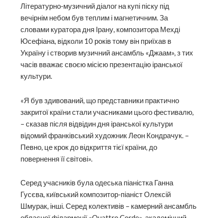
Літературно-музичний діалог на купі піску під
вечірнім небом був теплим і магнетичним. За
словами куратора дня Ірану, композитора Мехді
Юсефіана, відколи 10 років тому він приїхав в
Україну і створив музичний ансамбль «Джаам», з тих
часів вважає своєю місією презентацію іранської
культури.
«Я був здивований, що представники практично
закритої країни стали учасниками цього фестивалю,
– сказав після відвідин дня іранської культури
відомий франківський художник Леон Кондрачук. –
Певно, це крок до відкриття тієї країни, до
повернення її світові».
Серед учасників була одеська піаністка Ганна
Гусєва, київський композитор-піаніст Олексій
Шмурак, інші. Серед колективів – камерний ансамбль
обласної філармонії «Quattro Corde», академічний