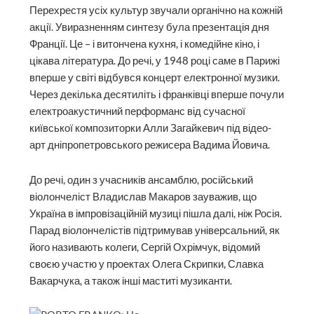
Перехрестя усіх культур звучали органічно на кожній
акції. Увиразненням синтезу була презентація дня
Франції. Це – і витончена кухня, і комедійне кіно, і
цікава література. До речі, у 1948 році саме в Парижі
вперше у світі відбувся концерт електронної музики.
Через декілька десятиліть і франківці вперше почули
електроакустичний перформанс від сучасної
київської композиторки Алли Загайкевич під відео-
арт дніпропетровського режисера Вадима Йовича.
До речі, один з учасників ансамблю, російський
віолончеліст Владислав Макаров зауважив, що
Україна в імпровізаційній музиці пішла далі, ніж Росія.
Парад віолончелістів підтримував універсальний, як
його називають колеги, Сергій Охрімчук, відомий
своєю участю у проектах Олега Скрипки, Славка
Вакарчука, а також інші маститі музиканти.