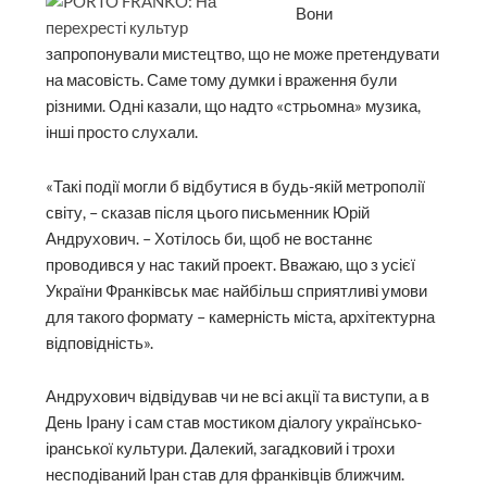
Вони
запропонували мистецтво, що не може претендувати
на масовість. Саме тому думки і враження були
різними. Одні казали, що надто «стрьомна» музика,
інші просто слухали.
«Такі події могли б відбутися в будь-якій метрополії
світу, – сказав після цього письменник Юрій
Андрухович. – Хотілось би, щоб не востаннє
проводився у нас такий проект. Вважаю, що з усієї
України Франківськ має найбільш сприятливі умови
для такого формату – камерність міста, архітектурна
відповідність».
Андрухович відвідував чи не всі акції та виступи, а в
День Ірану і сам став мостиком діалогу українсько-
іранської культури. Далекий, загадковий і трохи
несподіваний Іран став для франківців ближчим.