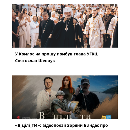
У Крилос на прощу прибув глава УГКЦ
Святослав Шевчук
«В_цілі_ТИ»: відеопоезії Зоряни Биндас про