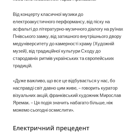
Від концерту класичної музики до
електроакустичного перформансу, від піску на
асфальті до літературно-музичного діалогу на руїнах
Пнівського замку, від затишного внутрішнього двору
медуніверситету до камерності храму (Художній
музей), від традиційної культури Сходу до
стародавніх ритмів українських та європейських
традицій.
«Дуже важливо, що все це відбувається у нас, бо
насправді світ давно цим живе, – говорить куратор
візуальних акцій, франківський художник Мирослав
Яремак. – Ця подія значить набагато більше, ніж
можемо сьогодні осмислити».
Електричний прецедент