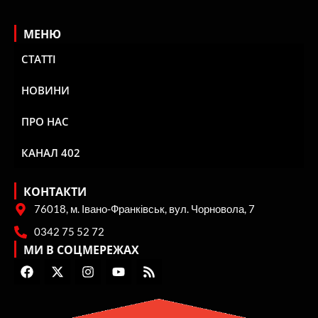
МЕНЮ
СТАТТІ
НОВИНИ
ПРО НАС
КАНАЛ 402
КОНТАКТИ
76018, м. Івано-Франківськ, вул. Чорновола, 7
0342 75 52 72
МИ В СОЦМЕРЕЖАХ
F
X
I
Y
R
a
-
n
o
s
c
t
s
u
s
e
w
t
t
b
i
a
u