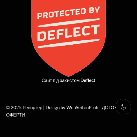
o
t
g
b
o
t
r
e
k
e
a
r
m
Сайт під захистом
Deflect
© 2025 Репортер | Design by WebSeitenProfi |
ДОГОВІР
ОФЕРТИ