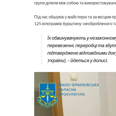
групи ділили між собою та використовувал
Під час обшуків у майстерні та за місцем
125 кілограмів бурштину: необробленого та
Їх обвинувачують у незаконному
перевезенні, переробці та збу
підтверджене відповідними докум
України), – йдеться у дописі.