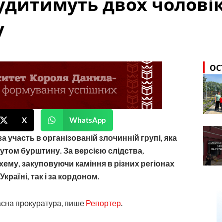
удитимуть двох чоловік
у
ОС
X
WhatsApp
 участь в організованій злочинній групі, яка
утом бурштину. За версією слідства,
ему, закуповуючи каміння в різних регіонах
країні, так і за кордоном.
асна прокуратура, пише
Репортер
.