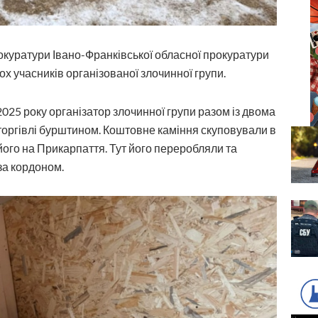
окуратури Івано-Франківської обласної прокуратури
х учасників організованої злочинної групи.
2025 року організатор злочинної групи разом із двома
торгівлі бурштином. Коштовне каміння скуповували в
 його на Прикарпаття. Тут його переробляли та
за кордоном.