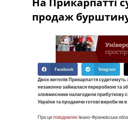
На Прикарпатті с
продаж бурштин
Facebook
Telegram
Двох жителів Прикарпаття судитимуть за
незаконно займалася переробкою та зб
зловмисники налагодили прибуткову сх
України та продаючи готові вироби як в У
Про це
повідомляє
Івано-Франківська обл