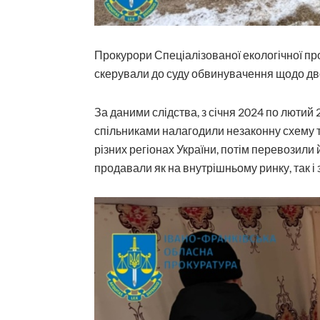
Прокурори Спеціалізованої екологічної пр
скерували до суду обвинувачення щодо дво
За даними слідства, з січня 2024 по лютий 
спільниками налагодили незаконну схему 
різних регіонах України, потім перевозили
продавали як на внутрішньому ринку, так і 