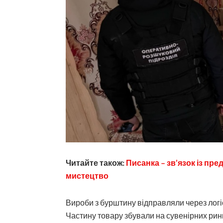
Читайте також:
Писанка – зв’язок із пр
мистецтво
Вироби з бурштину відправляли через логіс
Частину товару збували на сувенірних ри