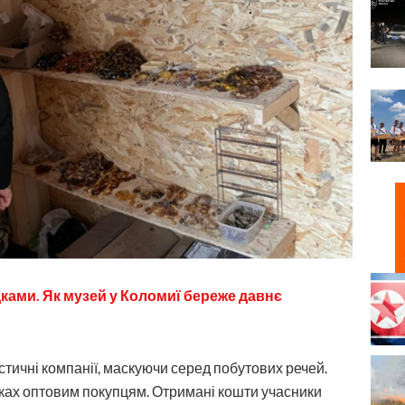
едками. Як музей у Коломиї береже давнє
тичні компанії, маскуючи серед побутових речей.
нках оптовим покупцям. Отримані кошти учасники