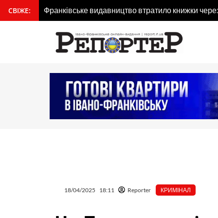
Перейти
Франківське видавництво втратило книжки через 
СВІЖЕ:
вмісту
до
Для туристів створили мобільний застосунок «Я
вмісту
18/04/2025
18:11
Reporter
КРИМІНАЛ