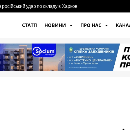
російський удар по складу в Харкові
ремче»
СТАТТІ
НОВИНИ
ПРО НАС
КАНАЛ