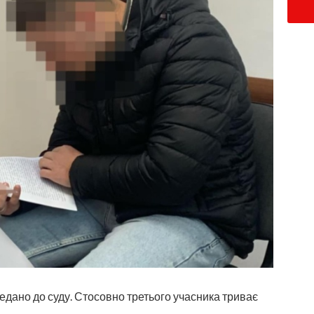
едано до суду. Стосовно третього учасника триває