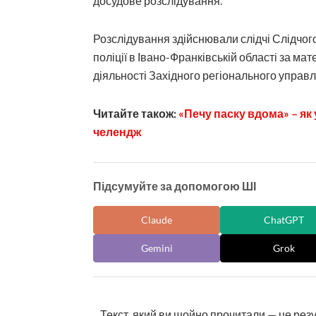
досудове розслідування.
Розслідування здійснювали слідчі Слідчог
поліції в Івано-Франківській області за 
діяльності Західного регіонального управл
Читайте також:
«Печу паску вдома» – я
челендж
Підсумуйте за допомогою ШІ
Claude
ChatGPT
Gemini
Grok
Текст, який ви щойно прочитали — це рез