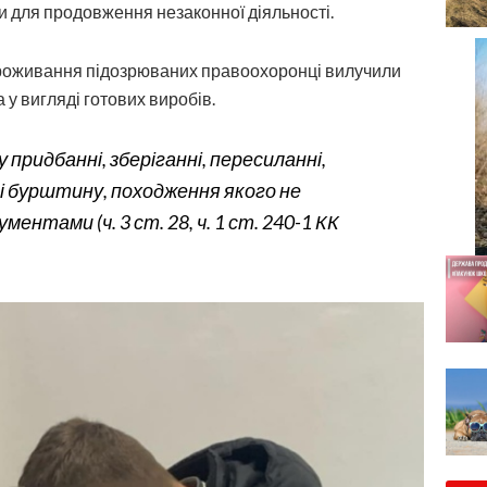
и для продовження незаконної діяльності.
 проживання підозрюваних правоохоронці вилучили
 у вигляді готових виробів.
 придбанні, зберіганні, пересиланні,
ті бурштину, походження якого не
ентами (ч. 3 ст. 28, ч. 1 ст. 240-1 КК