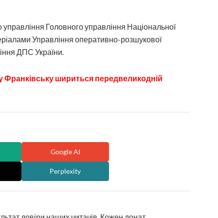
о управління Головного управління Національної
матеріалами Управління оперативно-розшукової
іння ДПС України.
к у Франківську шириться передвеликодній
Google AI
Perplexity
ультат довіри наших читачів. Кожен донат