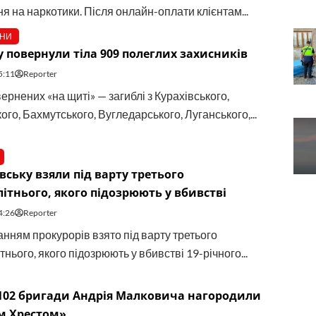
я на наркотики. Після онлайн-оплати клієнтам...
ЙНИ
у повернули тіла 909 полеглих захисників
5:11
Reporter
рнених «на щиті» — загиблі з Курахівського,
го, Бахмутського, Вугледарського, Луганського,...
вську взяли під варту третього
ітнього, якого підозрюють у вбивстві
4:26
Reporter
анням прокурорів взято під варту третього
нього, якого підозрюють у вбивстві 19-річного...
102 бригади Андрія Малковича нагородили
м Хрестом»