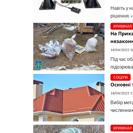
Навіть у 
рішення. «
КРИМІНАЛ
На Прика
незакон
18/04/2025 1
Під час о
підозрюва
СОЦІУМ
Основні 
18/04/2025 1
Вибір мет
численних 
КРИМІНАЛ