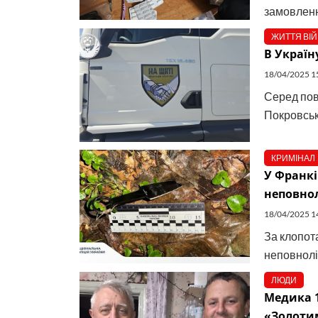
замовленн
ЖИТТЯ ВІ
В Україн
18/04/2025 1
Серед пове
Покровсько
КРИМІНАЛ
У Франкі
неповнол
18/04/2025 1
За клопот
неповноліт
ЛЮДИ
Медика 
«Золоти