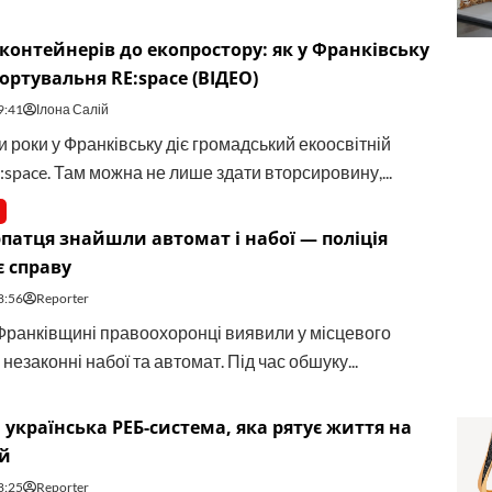
 контейнерів до екопростору: як у Франківську
ортувальня RE:space (ВІДЕО)
9:41
Ілона Салій
 роки у Франківську діє громадський екоосвітній
:space. Там можна не лише здати вторсировину,...
патця знайшли автомат і набої — поліція
є справу
8:56
Reporter
Франківщині правоохоронці виявили у місцевого
езаконні набої та автомат. Під час обшуку...
 українська РЕБ-система, яка рятує життя на
ій
8:25
Reporter