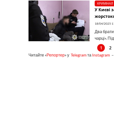
КРИМІНАЛ
У Києві 
жорстоко
18/04/2025 1
Два брати
чарці». Пі
1
2
Читайте «
Репортер
» у
Telegram
та
Instagram
– 