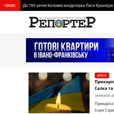
Перейти
До 785-річчя Коломиї кондитерка Леся Кушнірук
СВІЖЕ:
вмісту
до
вмісту
ВІЙНА
Прикарпа
Салка та
18/04/2025 2
Прикарпат
Ігоря Скр