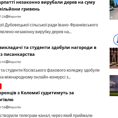
рпатті незаконно вирубали дерев на суму
мільйони гривень
7:26
Reporter
ії Дубовецької сільської ради Івано-Франківського
явлено незаконну вирубку дерев на...
 викладачі та студенти здобули нагороди в
 з писанкарства
6:41
Reporter
 та студенти Косівського фахового коледжу здобули
на міжнародному онлайн-конкурсі з...
ронців з Коломиї судитимуть за
ргівлю
5:56
Reporter
 створили телеграм-канал, через який приймали