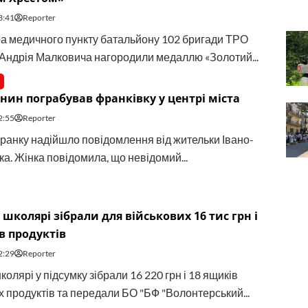
3:41
Reporter
 медичного пункту батальйону 102 бригади ТРО
Андрія Малковича нагородили медаллю «Золотий...
ин пограбував франківку у центрі міста
2:55
Reporter
 зранку надійшло повідомлення від жительки Івано-
а. Жінка повідомила, що невідомий...
 школярі зібрали для військових 16 тис грн і
в продуктів
2:29
Reporter
колярі у підсумку зібрали 16 220 грн і 18 ящиків
х продуктів та передали БО "БФ "Волонтерський...