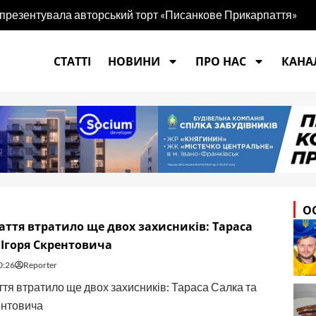
 презентувала авторський торт «Писанкове Прикарпаття»
СТАТТІ
НОВИНИ
ПРО НАС
КАНАЛ
О
ття втратило ще двох захисників: Тараса
 Ігоря Скрентовича
0:26
Reporter
тя втратило ще двох захисників: Тараса Салка та
ентовича