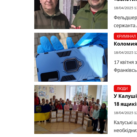
18/04/2025 1
Фельдшера
сержанта 
КРИМІНАЛ
Коломиян
18/04/2025 1
17 квітня
Франківськ
ЛЮДИ
У Калуші
18 ящикі
18/04/2025 1
Калуські ш
необхідни