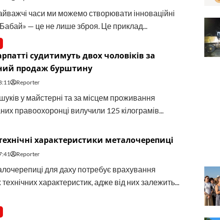
найважчі часи ми можемо створювати інноваційні
Бабай» — це не лише зброя. Це приклад...
рпатті судитимуть двох чоловіків за
ний продаж бурштину
8:11
Reporter
бшуків у майстерні та за місцем проживання
них правоохоронці вилучили 125 кілограмів...
технічні характеристики металочерепиці
7:41
Reporter
алочерепиці для даху потребує врахування
технічних характеристик, адже від них залежить...