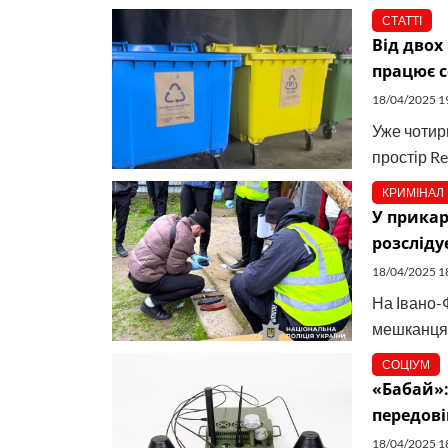
СТАТТІ
Від двох
працює с
18/04/2025 1
Уже чотири
простір Re
КРИМІНАЛ
У прикар
розсліду
18/04/2025 1
На Івано-
мешканця н
СОЦІУМ
«Бабай»:
передов
18/04/2025 1