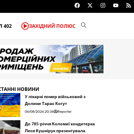
F
X
I
Y
R
Мова ваших рук: що улюблена каб
a
-
n
o
s
c
t
s
u
s
e
w
t
t
b
i
a
u
 402
ЗАХІДНИЙ ПОЛЮС
o
t
g
b
o
t
r
e
k
e
a
r
m
СТАННІ НОВИНИ
У лікарні помер військовий з
Долини Тарас Когут
06/08/2026 20:36
Reporter
До 785-річчя Коломиї кондитерка
Леся Кушнірук презентувала