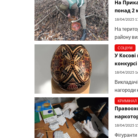
На Прика
понад 2 
18/04/2025 1
На територ
району ви
СОЦІУМ
У Косові
конкурсі
18/04/2025 1
Викладачі
нагороди 
КРИМІНАЛ
Правоохо
наркото
18/04/2025 1
Фігуранти