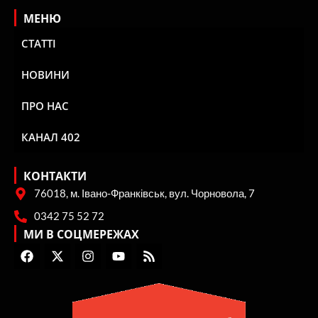
МЕНЮ
СТАТТІ
НОВИНИ
ПРО НАС
КАНАЛ 402
КОНТАКТИ
76018, м. Івано-Франківськ, вул. Чорновола, 7
0342 75 52 72
МИ В СОЦМЕРЕЖАХ
F
X
I
Y
R
a
-
n
o
s
c
t
s
u
s
e
w
t
t
b
i
a
u
o
t
g
b