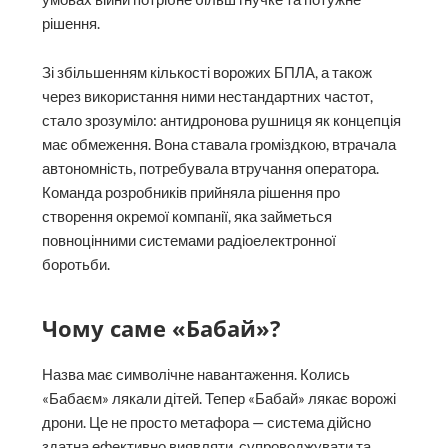
рішення.
Зі збільшенням кількості ворожих БПЛА, а також
через використання ними нестандартних частот,
стало зрозуміло: антидронова рушниця як концепція
має обмеження. Вона ставала громіздкою, втрачала
автономність, потребувала втручання оператора.
Команда розробників прийняла рішення про
створення окремої компанії, яка займеться
повноцінними системами радіоелектронної
боротьби.
Чому саме «Бабай»?
Назва має символічне навантаження. Колись
«Бабаєм» лякали дітей. Тепер «Бабай» лякає ворожі
дрони. Це не просто метафора — система дійсно
здатна ефективно виявляти, супроводжувати та