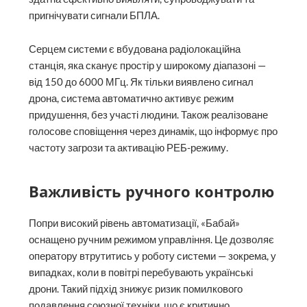
пригнічувати сигнали БПЛА.
Серцем системи є вбудована радіолокаційна
станція, яка сканує простір у широкому діапазоні —
від 150 до 6000 МГц. Як тільки виявлено сигнал
дрона, система автоматично активує режим
придушення, без участі людини. Також реалізоване
голосове сповіщення через динамік, що інформує про
частоту загрози та активацію РЕБ-режиму.
Важливість ручного контролю
Попри високий рівень автоматизації, «Бабай»
оснащено ручним режимом управління. Це дозволяє
оператору втрутитись у роботу системи — зокрема, у
випадках, коли в повітрі перебувають українські
дрони. Такий підхід знижує ризик помилкового
подавлення союзної техніки, що є критично