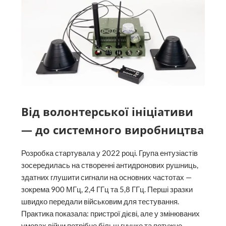
Від волонтерської ініціативи
— до системного виробництва
Розробка стартувала у 2022 році. Група ентузіастів
зосередилась на створенні антидронових рушниць,
здатних глушити сигнали на основних частотах —
зокрема 900 МГц, 2,4 ГГц та 5,8 ГГц. Перші зразки
швидко передали військовим для тестування.
Практика показала: пристрої дієві, але у змінюваних
умовах війни потрібне більш гнучке та потужне