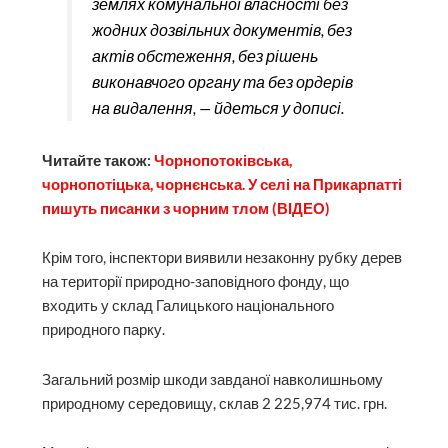
землях комунальної власності без
жодних дозвільних документів, без
актів обстеження, без рішень
виконавчого органу та без ордерів
на видалення, — йдеться у дописі.
Читайте також:
Чорнопотоківська,
чорнопотіцька, чорнєнська. У селі на Прикарпатті
пишуть писанки з чорним тлом (ВІДЕО)
Крім того, інспектори виявили незаконну рубку дерев
на території природно-заповідного фонду, що
входить у склад Галицького національного
природного парку.
Загальний розмір шкоди завданої навколишньому
природному середовищу, склав 2 225,974 тис. грн.