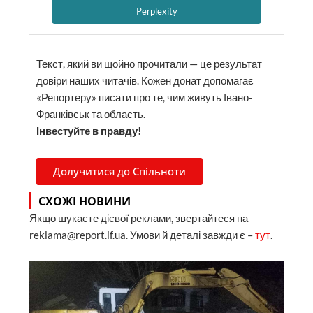
Perplexity
Текст, який ви щойно прочитали — це результат
довіри наших читачів. Кожен донат допомагає
«Репортеру» писати про те, чим живуть Івано-
Франківськ та область.
Інвестуйте в правду!
Долучитися до Спільноти
СХОЖІ НОВИНИ
Якщо шукаєте дієвої реклами, звертайтеся на
reklama@report.if.ua. Умови й деталі завжди є –
тут
.