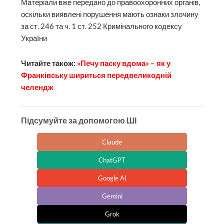
Матеріали вже передано до правоохоронних органів,
оскільки виявлені порушення мають ознаки злочину
за ст. 246 та ч. 1 ст. 252 Кримінального кодексу
України
Читайте також:
«Печу паску вдома» – як у
Франківську шириться передвеликодній
челендж
Підсумуйте за допомогою ШІ
Claude
ChatGPT
Google AI
Gemini
Grok