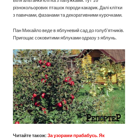
Біля альтанки клітка з папужками. Тут 16
різнокольорових пташок породи какарик. Далі клітки
з павичами, фазанами та декоративними курочками.
Пан Михайло веде в яблуневий сад до голуб’ятників.
Пригощає соковитими яблуками одразу з яблунь.
Читайте також:
За узорами прабабусь. Як