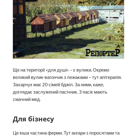
Ще на території «для душі» – є вулики. Окремо
великий вулик-вагончик з лежаками – тут апітерапія.
Захарчук має 20 сімей бджіл. За ними, каже,
доглядає заслужений пасічник. З пасік мають
смачний мед.
Для бізнесу
Це інша частина ферми. Тут ангари з поросятами та