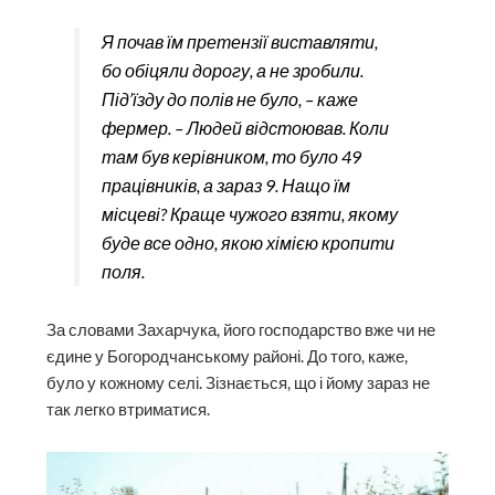
Я почав їм претензії виставляти,
бо обіцяли дорогу, а не зробили.
Під’їзду до полів не було, – каже
фермер. – Людей відстоював. Коли
там був керівником, то було 49
працівників, а зараз 9. Нащо їм
місцеві? Краще чужого взяти, якому
буде все одно, якою хімією кропити
поля.
За словами Захарчука, його господарство вже чи не
єдине у Богородчанському районі. До того, каже,
було у кожному селі. Зізнається, що і йому зараз не
так легко втриматися.