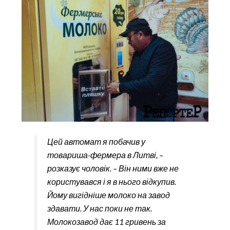
Цей автомат я побачив у
товариша-фермера в Литві, –
розказує чоловік. – Він ними вже не
користувався і я в нього відкупив.
Йому вигідніше молоко на завод
здавати. У нас поки не так.
Молокозавод дає 11 гривень за