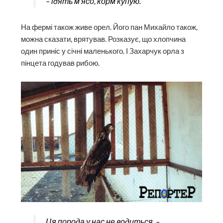
– їдять м’ясо, корм купую.
На фермі також живе орел. Його пан Михайло також,
можна сказати, врятував. Розказує, що хлопчина
один приніс у січні маленького. І Захарчук орла з
пінцета годував рибою.
Ця порода у нас не водиться, –