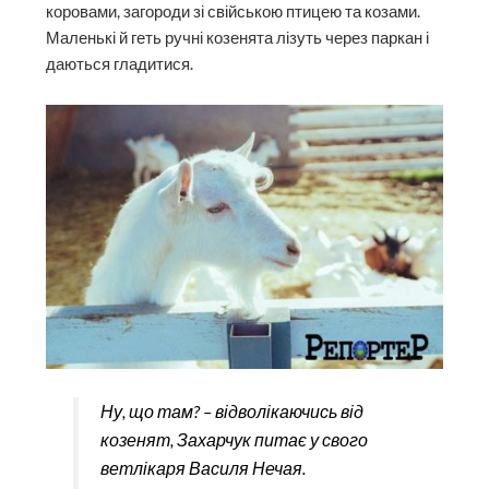
коровами, загороди зі свійською птицею та козами.
Маленькі й геть ручні козенята лізуть через паркан і
даються гладитися.
Ну, що там? – відволікаючись від
козенят, Захарчук питає у свого
ветлікаря Василя Нечая.