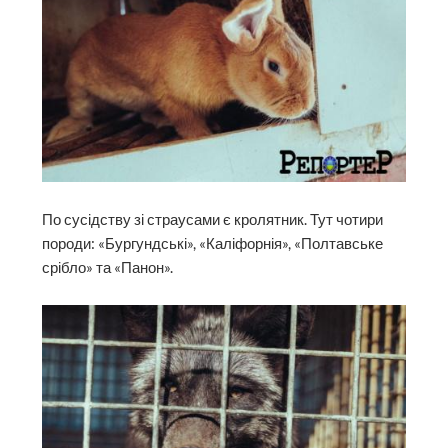
По сусідству зі страусами є кролятник. Тут чотири
породи: «Бургундські», «Каліфорнія», «Полтавське
срібло» та «Панон».