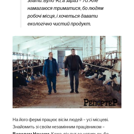
здати. Було 90, а зараз – 70. Але
намагаюся триматися, бо людям
робочі місця, і хочеться давати
екологічно чистий продукт.
На його фермі працює вісім людей – усі місцеві.
Знайомить зі своїм незамінним працівником –
Василем Нечаєм
. Каже, він тут за чотирьох, бо