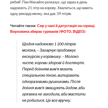
рябий”. Пан Михайло розказує, що зараз в день
надоюють 21 літр на корову. Хвалиться, що мають
одну рекордсменку, яка дає 39 літрів.
Читайте також:
Сир у чані й дегустація на горищі.
Верховина збирає гурманів (ФОТО, ВІДЕО)
Щодня надоюємо 1 200 літрів
молока, – Захарчук продовжує
екскурсію у корівнику. – Молоко
чисте, корови здорові й доглянуті.
Перед доїнням вим’я миють
спеціальною піною, витирають
одноразовими рушниками. Після
доїння вим’я змащують йодом, аби
грязюка не заходила, аби мастити
не робилися. Це все вручну.