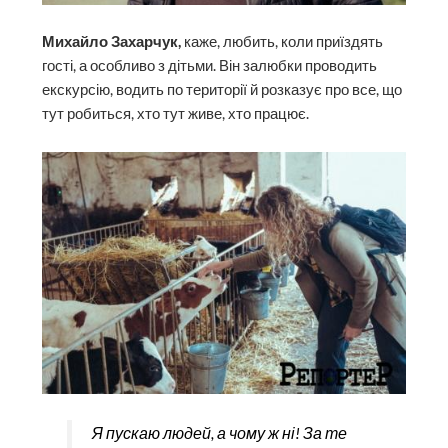
Михайло Захарчук,
каже, любить, коли приїздять
гості, а особливо з дітьми. Він залюбки проводить
екскурсію, водить по території й розказує про все, що
тут робиться, хто тут живе, хто працює.
Я пускаю людей, а чому ж ні! За те