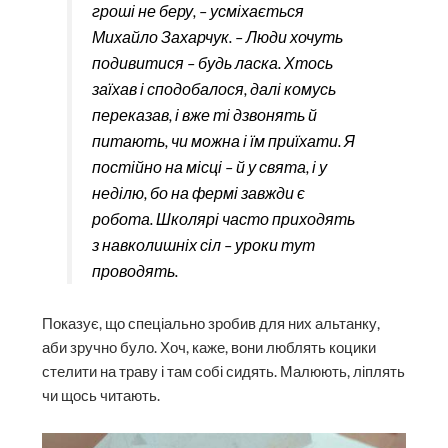
гроші не беру, – усміхається
Михайло Захарчук. – Люди хочуть
подивитися – будь ласка. Хтось
заїхав і сподобалося, далі комусь
переказав, і вже ті дзвонять й
питають, чи можна і їм приїхати. Я
постійно на місці – й у свята, і у
неділю, бо на фермі завжди є
робота. Школярі часто приходять
з навколишніх сіл – уроки тут
проводять.
Показує, що спеціально зробив для них альтанку,
аби зручно було. Хоч, каже, вони люблять коцики
стелити на траву і там собі сидять. Малюють, ліплять
чи щось читають.