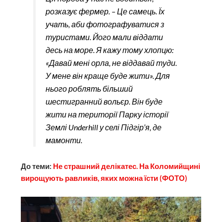
розказує фермер. – Це самець. Їх
учать, аби фотографуватися з
туристами. Його мали віддати
десь на море. Я кажу тому хлопцю:
«Давай мені орла, не віддавай туди.
У мене він краще буде жити». Для
нього роблять більший
шестигранний вольєр. Він буде
жити на території Парку історії
Землі Underhill у селі Підгір’я, де
мамонти.
До теми:
Не страшний делікатес. На Коломийщині
вирощують равликів, яких можна їсти (ФОТО)