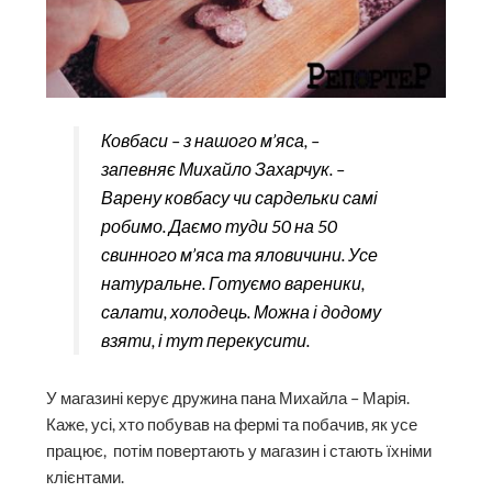
Ковбаси – з нашого м’яса, –
запевняє Михайло Захарчук. –
Варену ковбасу чи сардельки самі
робимо. Даємо туди 50 на 50
свинного м’яса та яловичини. Усе
натуральне. Готуємо вареники,
салати, холодець. Можна і додому
взяти, і тут перекусити.
У магазині керує дружина пана Михайла – Марія.
Каже, усі, хто побував на фермі та побачив, як усе
працює, потім повертають у магазин і стають їхніми
клієнтами.