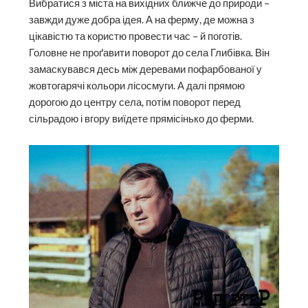
Вибратися з міста на вихідних ближче до природи –
завжди дуже добра ідея. А на ферму, де можна з
цікавістю та користю провести час – й поготів.
Головне не проґавити поворот до села Глибівка. Він
замаскувався десь між деревами пофарбованої у
жовтогарячі кольори лісосмуги. А далі прямою
дорогою до центру села, потім поворот перед
сільрадою і вгору виїдете прямісінько до ферми.