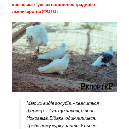
косівська «Ґушка» відновлює традицію
ліжникарства (ФОТО)
Маю 25 видів голубів, – хвалиться
фермер. – Тут ще павичі, півень
Йокогама. Бідака, один лишився.
Треба йому курку найти. У нього