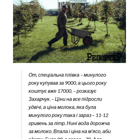
От, спеціальна плівка – минулого
року купував за 9000, а цього року
коштує вже 17000, – розказує
Захарчук. – Ціни на все підросли
удвічі, а ціна молока, яка була
минулого року така і зараз – 11-12
гривень за літр. Нині вода дорожча
за молоко. Впала і ціна на м’ясо, аби