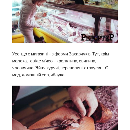
Усе, що є магазині – з ферми Захарчуків. Тут, крім
молока, і свіже м’ясо – кролятина, свинина,
яловичина. Яйця курячі, перепелині, страусині. Є
мед, домашній сир, яблука.