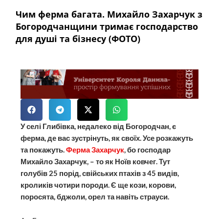
Чим ферма багата. Михайло Захарчук з
Богородчанщини тримає господарство
для душі та бізнесу (ФОТО)
У селі Глибівка, недалеко від Богородчан, є
ферма, де вас зустрінуть, як своїх. Усе розкажуть
та покажуть.
Ферма Захарчук
, бо господар
Михайло Захарчук, – то як Ноїв ковчег. Тут
голубів 25 порід, свійських птахів з 45 видів,
кроликів чотири породи. Є ще кози, корови,
поросята, бджоли, орел та навіть страуси.