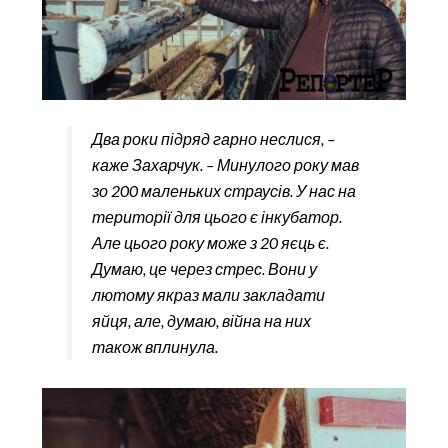
Два роки підряд гарно неслися, –
каже Захарчук. – Минулого року мав
зо 200 маленьких страусів. У нас на
території для цього є інкубатор.
Але цього року може з 20 яєць є.
Думаю, це через стрес. Вони у
лютому якраз мали закладати
яйця, але, думаю, війна на них
також вплинула.