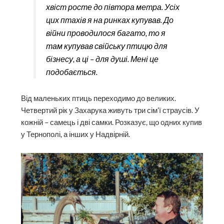
хвіст росте до півтора метра. Усіх
цих птахів я на ринках купував. До
війни проводилося багато, то я
там купував свійську птицю для
бізнесу, а ці – для душі. Мені це
подобається.
Від маленьких птиць переходимо до великих.
Четвертий рік у Захарука живуть три сім’ї страусів. У
кожній – самець і дві самки. Розказує, що одних купив
у Тернополі, а інших у Надвірній.