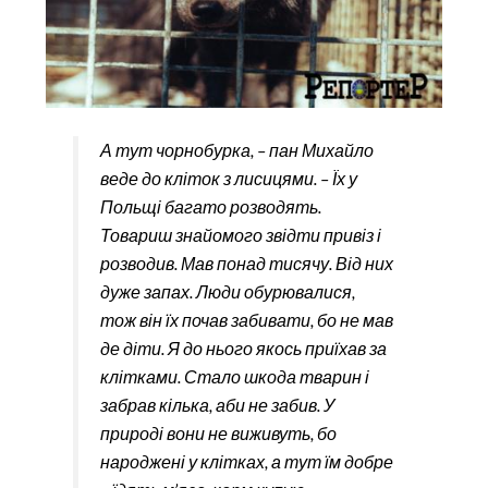
А тут чорнобурка, – пан Михайло
веде до кліток з лисицями. – Їх у
Польщі багато розводять.
Товариш знайомого звідти привіз і
розводив. Мав понад тисячу. Від них
дуже запах. Люди обурювалися,
тож він їх почав забивати, бо не мав
де діти. Я до нього якось приїхав за
клітками. Стало шкода тварин і
забрав кілька, аби не забив. У
природі вони не виживуть, бо
народжені у клітках, а тут їм добре