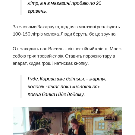
літр, а я в магазині продаю по 20
гривень.
За словами Захарчука, щодня в магазині реалізують
100-150 літрів молока. Люди беруть, бо це зручно.
От, заходить пан Василь – він постійний клієнт. Має з
собою трилітровий слоїк. Ставить порожню тару в
апарат, кидає гроші, натискає кнопку.
Гуде. Корова вже доїться. – жартує
чоловік. Чекає поки «надоїться»
повна банка і йде додому.