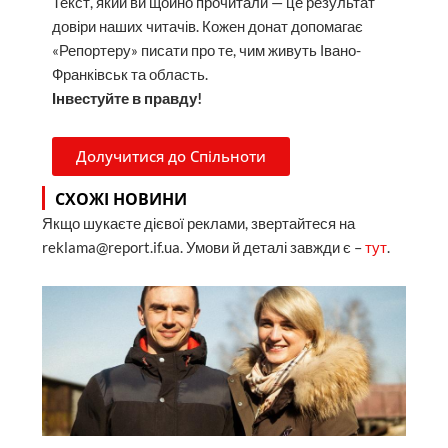
Текст, який ви щойно прочитали — це результат
довіри наших читачів. Кожен донат допомагає
«Репортеру» писати про те, чим живуть Івано-
Франківськ та область.
Інвестуйте в правду!
Долучитися до Спільноти
СХОЖІ НОВИНИ
Якщо шукаєте дієвої реклами, звертайтеся на
reklama@report.if.ua. Умови й деталі завжди є –
тут
.