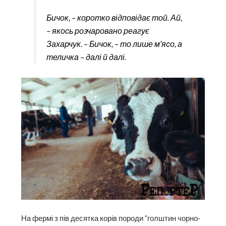
Бичок, – коротко відповідає той. Ай,
– якось розчаровано реагує
Захарчук. – Бичок, – то лише м’ясо, а
теличка – далі й далі.
На фермі з пів десятка корів породи “голштин чорно-