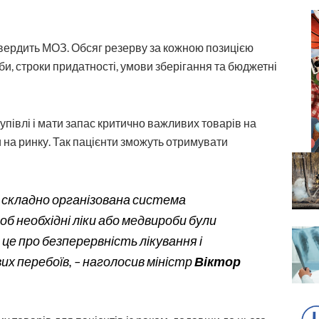
атвердить МОЗ. Обсяг резерву за кожною позицією
и, строки придатності, умови зберігання та бюджетні
півлі і мати запас критично важливих товарів на
 на ринку. Так пацієнти зможуть отримувати
к складно організована система
щоб необхідні ліки або медвироби були
 це про безперервність лікування і
их перебоїв
, – наголосив міністр
Віктор