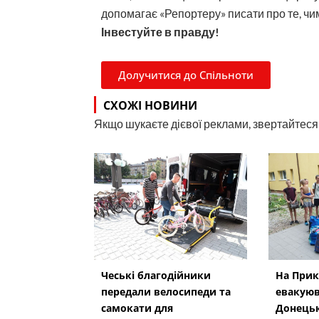
допомагає «Репортеру» писати про те, чим
Інвестуйте в правду!
Долучитися до Спільноти
СХОЖІ НОВИНИ
Якщо шукаєте дієвої реклами, звертайтеся н
Чеські благодійники
На Прик
передали велосипеди та
евакуюв
самокати для
Донецьк