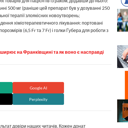
х товарів для пацієнтів із раком, додавши до нього:
анні 500 мг (раніше цей препарат був у дозуванні 250
ьної терапії злоякісних новоутворень;
едення хіміотерапевтичного лікування: портовані
розмірів (6,5 Fr та 7 Fr) і голки Губера для роботи з
оширює на Франківщині та як воно є насправді
Google AI
Perplexity
ультат довіри наших читачів. Кожен донат