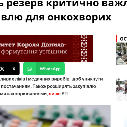
ь резерв критично важл
івлю для онкохворих
ОС
X
WhatsApp
ливих ліків і медичних виробів, щоб уникнути
х постачанням. Також розширять закупівлю
ними захворюваннями,
пише
УП.