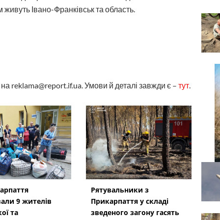
 живуть Івано-Франківськ та область.
а reklama@report.if.ua. Умови й деталі завжди є –
тут
.
арпаття
Рятувальники з
али 9 жителів
Прикарпаття у складі
ої та
зведеного загону гасять