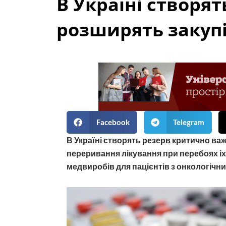
В Україні створят
розширять закуп
Facebook
Telegram
В Україні створять резерв критично важ
переривання лікування при перебоях і
медвиробів для пацієнтів з онкологіч