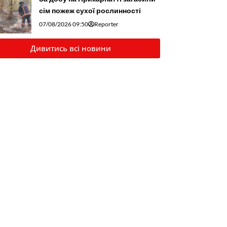
сім пожеж сухої рослинності
07/08/2026 09:50
Reporter
Дивитись всі новини