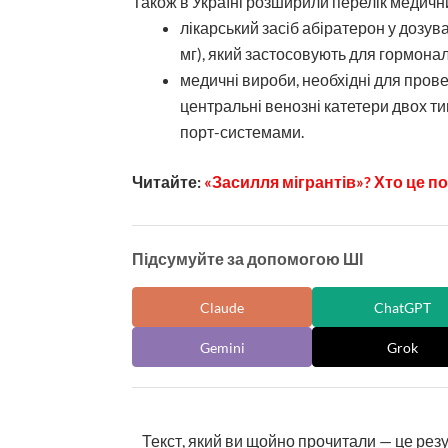
Також в Україні розширили перелік медични
лікарський засіб абіратерон у дозув
мг), який застосовують для гормонал
медичні вироби, необхідні для пров
центральні венозні катетери двох типо
порт-системами.
Читайте:
«Засилля мігрантів»? Хто це п
Підсумуйте за допомогою ШІ
Claude
ChatGPT
Gemini
Grok
Текст, який ви щойно прочитали — це рез