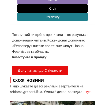
Grok
Perplexity
Текст, який ви щойно прочитали — це результат
довіри наших читачів. Кожен донат допомагає
«Репортеру» писати про те, чим живуть Івано-
Франківськ та область.
Інвестуйте в правду!
Долучитися до Спільноти
СХОЖІ НОВИНИ
Якщо шукаєте дієвої реклами, звертайтеся на
reklama@report.if.ua. Умови й деталі завжди є –
тут
.