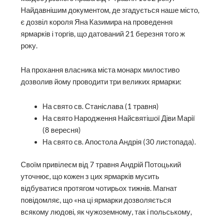
Найдавнішим документом, де згадується наше місто,
є дозвіл короля Яна Казимира на проведення
ярмарків і торгів, що датований 21 березня того ж
року.
На прохання власника міста монарх милостиво
дозволив йому проводити три великих ярмарки:
На свято св. Станіслава (1 травня)
На свято Народження Найсвятішої Діви Марії
(8 вересня)
На свято св. Апостола Андрія (30 листопада).
Своїм привілеєм від 7 травня Андрій Потоцький
уточнює, що кожен з цих ярмарків мусить
відбуватися протягом чотирьох тижнів. Магнат
повідомляє, що «на ці ярмарки дозволяється
всякому людові, як чужоземному, так і польському,