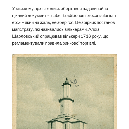
У міському архіві колись зберігався надзвичайно
цікавий документ – «Liber traditionum proconsularium
etc.» – який на жаль, не зберігся. Це збірник постанов
магістрату, які називались вількерами. Алоїз
Шарловський опрацював вількери 1718 року, що
регламентували правила ринкової торгівлі.