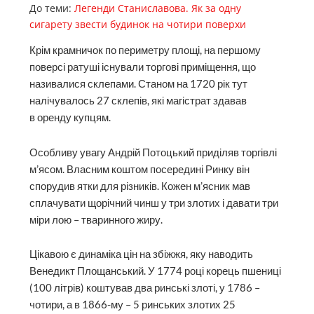
До теми:
Легенди Станиславова. Як за одну
сигарету звести будинок на чотири поверхи
Крім крамничок по периметру площі, на першому
поверсі ратуші існували торгові приміщення, що
називалися склепами. Станом на 1720 рік тут
налічувалось 27 склепів, які магістрат здавав
в оренду купцям.
Особливу увагу Андрій Потоцький приділяв торгівлі
м’ясом. Власним коштом посередині Ринку він
спорудив ятки для різників. Кожен м’ясник мав
сплачувати щорічний чинш у три злотих і давати три
міри лою – тваринного жиру.
Цікавою є динаміка цін на збіжжя, яку наводить
Венедикт Площанський. У 1774 році корець пшениці
(100 літрів) коштував два ринські злоті, у 1786 –
чотири, а в 1866-му – 5 ринських злотих 25