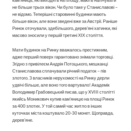
кам’яниць, які виходять на площу, мають налічувати
не більше трьох вікон. Чи було таке у Станиславові –
не відомо. Теперішні старовинні будинки мають
більше вікон, але вони зведені вже за Австрії. Раніше
Ринок оточували, здебільшого, дерев’яні хатинки, які
масово зносили у першій третині ХІХ століття.
Мати будинок на Ринку вважалось престижним,
адже перший поверх гарантовано знімали торговці.
Згідно з привілеєм Андрія Потоцького, мешканці
Станиславова сплачували річний податок – пів
злотого. З власників нерухомості на Ринку дерли
удвічі більше, але воно того вартувало! Академік
Володимир Грабовецький писав, що у XVIII столітті
якийсь Моникович купив кам’яницю на площі Ринок
за 400 злотих. У той самий час житло в інших
куточках міста коштувало 20-30 монет. Щоправда,
дерев’яне.