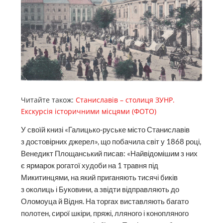
Читайте також:
Станиславів – столиця ЗУНР.
Екскурсія історичними місцями (ФОТО)
У своїй книзі «Галицько-руське місто Станиславів
з достовірних джерел», що побачила світ у 1868 році,
Венедикт Площанський писав: «Найвідомішим з них
є ярмарок рогатої худоби на 1 травня під
Микитинцями, на який приганяють тисячі биків
з околиць і Буковини, а звідти відправляють до
Оломоуца й Відня. На торгах виставляють багато
полотен, сирої шкіри, пряжі, лляного і конопляного