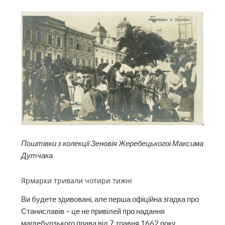
Поштівки з колекції Зеновія Жеребецькогоі Максима
Дутчака
Ярмарки тривали чотири тижні
Ви будете здивовані, але перша офіційна згадка про
Станиславів – це не привілей про надання
магдебурзького права від 7 травня 1662 року.