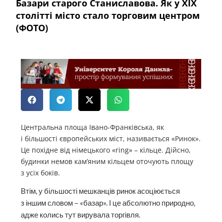
Базари старого Станиславова. Як у ХІХ
столітті місто стало торговим центром
(ФОТО)
Центральна площа Івано-Франківська, як
і більшості європейських міст, називається «Ринок».
Це похідне від німецького «ring» – кільце. Дійсно,
будинки немов кам’яним кільцем оточують площу
з усіх боків.
Втім, у більшості мешканців ринок асоціюється
з іншим словом – «базар». І це абсолютно природно,
адже колись тут вирувала торгівля.