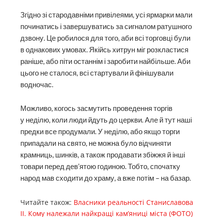
Згідно зі стародавніми привілеями, усі ярмарки мали
починатись і завершуватись за сигналом ратушного
дзвону. Це робилося для того, аби всі торговці були
в однакових умовах. Якійсь хитрун міг розкластися
раніше, або піти останнім і заробити найбільше. Аби
цього не сталося, всі стартували й фінішували
водночас.
Можливо, когось засмутить проведення торгів
у неділю, коли люди йдуть до церкви. Але й тут наші
предки все продумали. У неділю, або якщо торги
припадали на свято, не можна було відчиняти
крамниць, шинків, а також продавати збіжжя й інші
товари перед дев’ятою годиною. Тобто, спочатку
народ мав сходити до храму, а вже потім – на базар.
Читайте також:
Власники реальності Станиславова
ІІ. Кому належали найкращі кам’яниці міста (ФОТО)