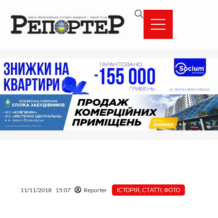
Перейти
вмісту
до
вмісту
11/11/2018
15:07
Reporter
ІСТОРІЯ
,
СТАТТІ
,
ФОТО