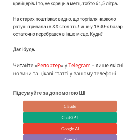
крейцерів. І то, не корець а метц, тобто 61,5 літра.
На старих поштівках видно, що торгівля навколо
ратуші тривала і в ХХ столітті. Лише у 1930-х базар
остаточно перебрався в інше місце. Куди?
Далі буде.
Читайте «
Репортер
» у
Telegram
– лише якісні
новини та цікаві статті у вашому телефоні
Підсумуйте за допомогою ШІ
Claude
ChatGPT
Google AI
Gemini