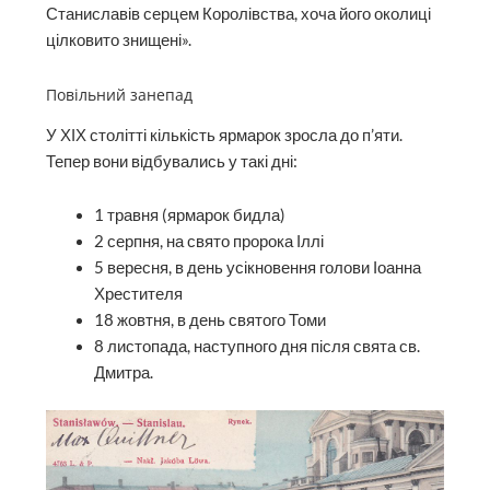
Станиславів серцем Королівства, хоча його околиці
цілковито знищені».
Повільний занепад
У ХІХ столітті кількість ярмарок зросла до п’яти.
Тепер вони відбувались у такі дні:
1 травня (ярмарок бидла)
2 серпня, на свято пророка Іллі
5 вересня, в день усікновення голови Іоанна
Хрестителя
18 жовтня, в день святого Томи
8 листопада, наступного дня після свята св.
Дмитра.