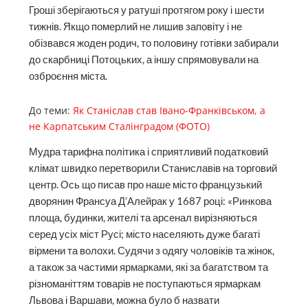
Гроші зберігаються у ратуші протягом року і шести
тижнів. Якщо померлий не лишив заповіту і не
обізвався жоден родич, то половину готівки забирали
до скарбниці Потоцьких, а іншу спрямовували на
озброєння міста.
До теми:
Як Станіслав став Івано-Франківськом, а
не Карпатським Сталінградом (ФОТО)
Мудра тарифна політика і сприятливий податковий
клімат швидко перетворили Станиславів на торговий
центр. Ось що писав про наше місто французький
дворянин Франсуа Д’Алейрак у 1687 році: «Ринкова
площа, будинки, жителі та арсенал вирізняються
серед усіх міст Русі; місто населяють дуже багаті
вірмени та волохи. Судячи з одягу чоловіків та жінок,
а також за частими ярмарками, які за багатством та
різноманіттям товарів не поступаються ярмаркам
Львова і Варшави, можна було б назвати