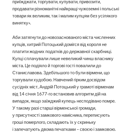
приїжджати, торгувати, купувати, привозити,
продавати різноманітні найкращі чужоземні і польські
товари як великим, так і малим купцям без усілякого
винятку».
Аби затягнути до новозаснованого міста численних
купців, хитрий Потоцький домігся від короля не
платити жодних податків до державної скарбниці.
Купці сплачували лише невеликий чинш власнику
міста. Це подіяло й торгові гості повалили до
Станиславова. Здебільшого то були вірмени, що
торгували худобою. Навчений гірким досвідом
сусідніх міст, Андрій Потоцький у грамоті вірменам
від 14 січня 1677-го встановив алгоритм дій на
випадок, якщо заїжджий купець несподівано помре.
У такому разі старші вір­менської громади,
у присутності замкового намісника, переписують
гроші померлого, складають їх у скриньку
і запечатують двома печатками – своєю і замковою.