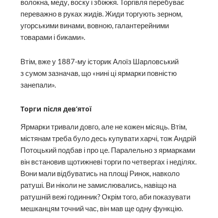
волокна, меду, воску і збіжжя. Торгівля перебуває
переважно в руках жидів. Жиди торгують зерном,
угорськими винами, вовною, галантерейними
товарами і биками».
Втім, вже у 1887-му історик Алоїз Шарловський
з сумом зазначав, що «нині ці ярмарки пов­ністю
занепали».
Торги після дев’ятої
Ярмарки тривали довго, але не кожен місяць. Втім,
містянам треба було десь купувати харчі, тож Андрій
Потоцький подбав і про це. Паралельно з ярмарками
він встановив щотижневі торги по четвергах і неділях.
Вони мали відбуватись на площі Ринок, навколо
ратуші. Ви ніколи не замислювались, навіщо на
ратушній вежі годинник? Окрім того, аби показувати
мешканцям точний час, він мав ще одну функцію.