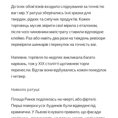
До їхніх обов’язків входило слідкування за точністю
ваг і мір. У ратуші зберігались їхні зразки для
твердих, рідких та сипучих продуктів. Кожен
торговець мусив звірити свої мірила з еталоном,
після чого чиновники магістрату ставили відповідне
клеймо. Раз або навіть два рази на тиждень ревізори
перевіряли шинкарів і перекупок на точність ваг.
Напевне, торгівля по неділях викликала багато
нарікань, тож у ХІХ столітті щотижневі торги
перенесли. Відтак вони відбувались кожен понеділок
і четвер.
Навколо ратуші
Площа Ринок поділялась на чверті, або фіртелі.
Перші поверхи усіх будинків були відведені під
крамнички. У Львові існувало правило, що фасади