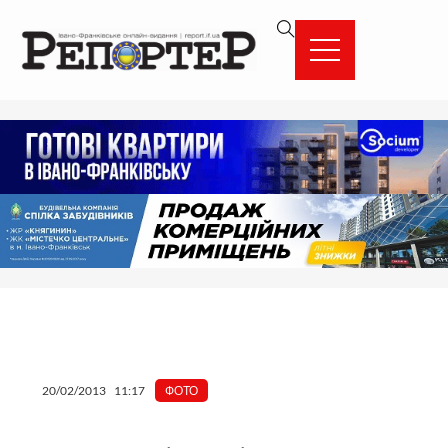
Перейти
вмісту
до
вмісту
20/02/2013
11:17
ФОТО