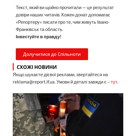
Текст, який ви щойно прочитали — це результат
довіри наших читачів. Кожен донат допомагає
«Репортеру» писати про те, чим живуть Івано-
Франківськ та область.
Інвестуйте в правду!
Долучитися до Спільноти
СХОЖІ НОВИНИ
Якщо шукаєте дієвої реклами, звертайтеся на
reklama@report.if.ua. Умови й деталі завжди є –
тут
.