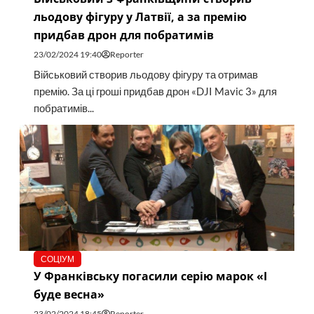
льодову фігуру у Латвії, а за премію
придбав дрон для побратимів
23/02/2024 19:40
Reporter
Військовий створив льодову фігуру та отримав
премію. За ці гроші придбав дрон «DJI Mavic 3» для
побратимів...
СОЦІУМ
У Франківську погасили серію марок «І
буде весна»
23/02/2024 18:45
Reporter