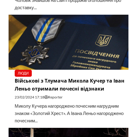
Чоловік знайшов на сайті продажів оголошення про
доставку...
ЛЮДИ
Військові з Тлумача Микола Кучер та Іван
Леньо отримали почесні відзнаки
23/02/2024 17:18
Reporter
Миколу Кучера нагороджено почесним нагрудним
знаком «Золотий Хрест». А Івана Леньо нагороджено
почесним...