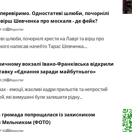
перевіримо. Одностатеві шлюби, почорнілі
 вірш Шевченка про москаля - де фейк?
9:10
Reporter
ві шлюби, почорнілі хрести на Лаврі та вірш про
кого написав начебто Тарас Шевченка....
ничному вокзалі Івано-Франківська відкрили
тавку «Єднання заради майбутнього»
8:28
Reporter
ах - емоції, жахливі кадри прильотів та непростий
, які вимушені були залишити рідну...
 громада попрощалася із захисником
 Мельником (ФОТО)
7:50
Reporter