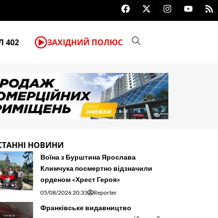
F
X
I
Y
R
Для туристів створили мобільни
a
-
n
o
s
c
t
s
u
s
e
w
t
t
b
i
a
u
 402
ЗАХІДНИЙ ПОЛЮС
o
t
g
b
o
t
r
e
k
e
a
r
m
СТАННІ НОВИНИ
Воїна з Бурштина Ярослава
Климчука посмертно відзначили
орденом «Хрест Героя»
05/08/2026 20:33
Reporter
Франківське видавництво