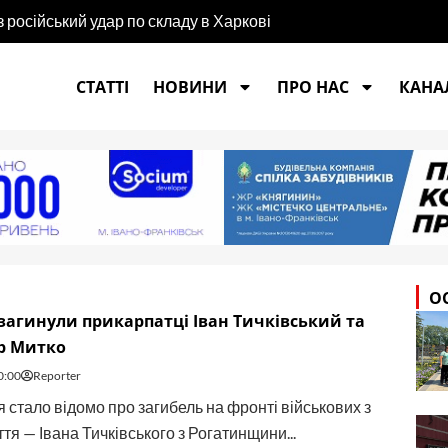
російський удар по складу в Харкові
СТАТТІ
НОВИНИ
ПРО НАС
КАНАЛ
О
 загинули прикарпатці Іван Тичківський та
р Митко
0:00
Reporter
 стало відомо про загибель на фронті військових з
я — Івана Тичківського з Рогатинщини...