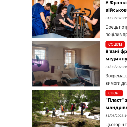
У Франк
військо
31/03/2023 1
Боєць пот
поцілив пр
СОЦІУМ
В'язні ф
медичну 
31/03/2023 1
Зокрема, 
вимоги для
СПОРТ
"Пласт" 
мандрівн
31/03/2023 1
Цьогоріч 