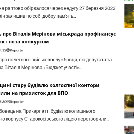
на раптово обірвалося через недугу 27 березня 2023
він залишив по собі добру пам’ять...
ь про Віталія Мерінова міськрада профінансує
єкт поза конкурсом
7:12
Reporter
 про полеглого військовослужбовця, ексдепутата та
 Віталія Мерінова «Бюджет участі»...
щині стару будівлю колгоспної контори
или на прихисток для ВПО
6:30
Reporter
рбовець на Прикарпатті будівлю колишнього
го корпусу Старокосівського ліцею перетворили...