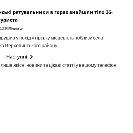
ські рятувальники в горах знайшли тіло 26-
туриста
0:53
Reporter
рушив у похід у гірську місцевість поблизу села
ка Верховинського району
Наступні
лише якісні новини та цікаві статті у вашому телефоні