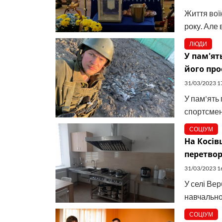
Життя вої
року. Але 
ЛЮДИ
У пам'ят
його про
31/03/2023 1
У пам'ять
спортсмена
СОЦІУМ
На Косів
перетвор
31/03/2023 1
У селі Ве
навчально
СОЦІУМ