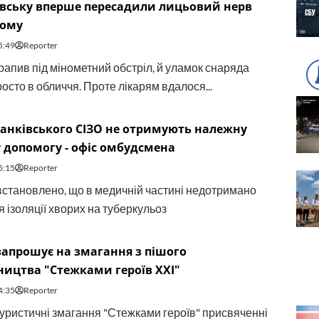
івську вперше пересадили лицьовий нерв
вому
5:49
Reporter
рапив під мінометний обстріл, й уламок снаряда
осто в обличчя. Проте лікарям вдалося...
ранківського СІЗО не отримують належну
допомогу - офіс омбудсмена
5:15
Reporter
встановлено, що в медичній частині недотримано
 ізоляції хворих на туберкульоз
запрошує на змагання з пішого
ицтва "Стежками героїв XXI"
4:35
Reporter
туристичні змагання "Стежками героїв" присвяченні