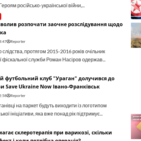
ероям російсько-української війни,...
зволив розпочати заочне розслідування щодо
ка
3:47
Reporter
 слідства, протягом 2015-2016 років очільник
 фіскальної служби Роман Насіров одержав...
й футбольний клуб "Ураган" долучився до
ви Save Ukraine Now Івано-Франківськ
2:58
Reporter
анівці на паркет будуть виходити із логотипом
кої ініціативи, яка вже понад рік підтримує...
агає склеротерапія при варикозі, скільки
фект і коли потрібна операція?