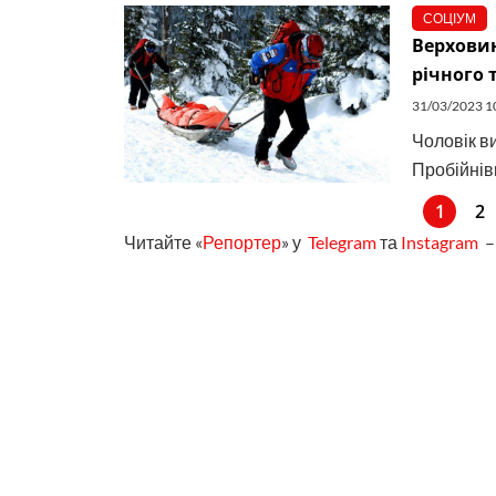
СОЦІУМ
Верховин
річного 
31/03/2023 1
Чоловік ви
Пробійнів
1
2
Читайте «
Репортер
» у
Telegram
та
Instagram
– 