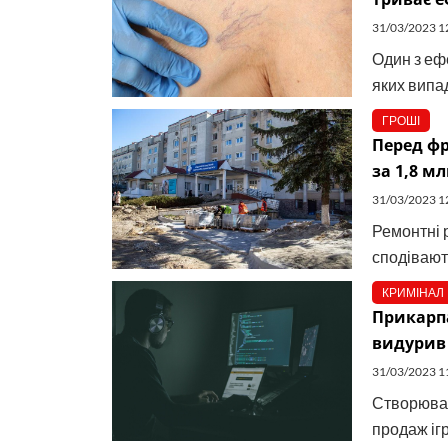
31/03/2023 1
Один з еф
яких випад
ГРОШІ
Перед ф
за 1,8 мл
31/03/2023 1
Ремонтні 
сподіваю
КРИМІНАЛ
Прикарпа
видурив 
31/03/2023 1
Створював
продаж ігр