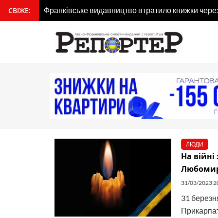
Перейти
Франківське видавництво втратило книжки через 
СВІЖЕ:
вмісту
до
вмісту
ЛЮДИ
На війні
Любоми
31/03/2023 2
31 березня
Прикарпатт