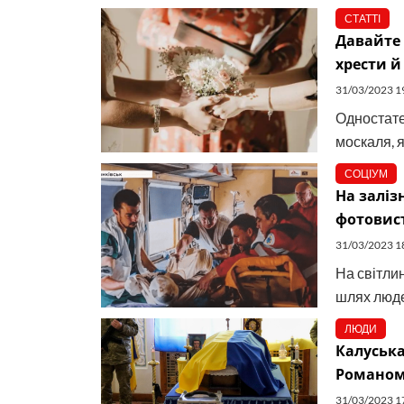
СТАТТІ
Давайте 
хрести й
31/03/2023 1
Одностате
москаля, я
СОЦІУМ
На заліз
фотовис
31/03/2023 1
На світлин
шлях людей
ЛЮДИ
Калуська
Романом
31/03/2023 1