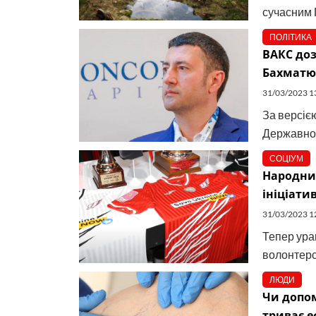
сучасним Г
ПОЛІТИКА
ВАКС до
Бахматю
31/03/2023 1
За версією
Державної
СОЦІУМ
Народни
ініціати
31/03/2023 1
Тепер ураг
волонтерсь
ЛЮДИ
Чи допом
триває е