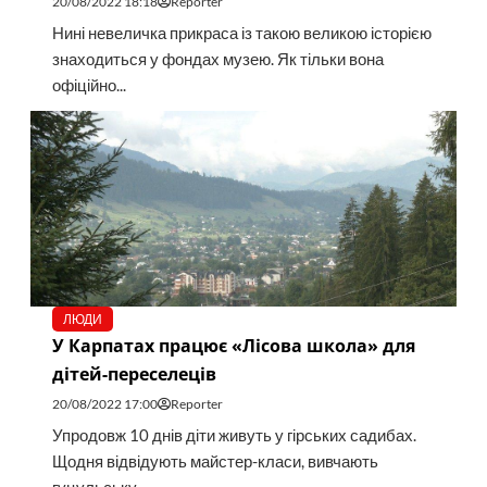
20/08/2022 18:18
Reporter
Нині невеличка прикраса із такою великою історією
знаходиться у фондах музею. Як тільки вона
офіційно...
ЛЮДИ
У Карпатах працює «Лісова школа» для
дітей-переселеців
20/08/2022 17:00
Reporter
Упродовж 10 днів діти живуть у гірських садибах.
Щодня відвідують майстер-класи, вивчають