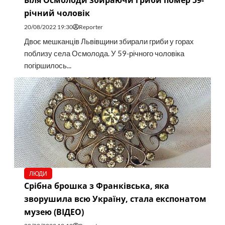
Біля Осмолоди збираючи гриби помер 59-
річний чоловік
20/08/2022 19:30
Reporter
Двоє мешканців Львівщини збирали гриби у горах
поблизу села Осмолода. У 59-річного чоловіка
погіршилось...
ЛЮДИ
Срібна брошка з Франківська, яка
зворушила всю Україну, стала експонатом
музею (ВІДЕО)