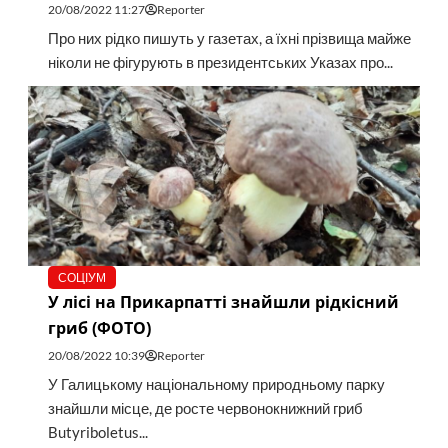
20/08/2022 11:27
Reporter
Про них рідко пишуть у газетах, а їхні прізвища майже
ніколи не фігурують в президентських Указах про...
СОЦІУМ
У лісі на Прикарпатті знайшли рідкісний
гриб (ФОТО)
20/08/2022 10:39
Reporter
У Галицькому національному природньому парку
знайшли місце, де росте червонокнижний гриб
Butyriboletus...