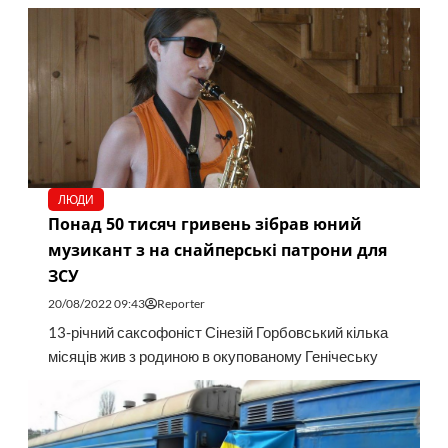
ЛЮДИ
Понад 50 тисяч гривень зібрав юний
музикант з на снайперські патрони для
ЗСУ
20/08/2022 09:43
Reporter
13-річний саксофоніст Сінезій Горбовський кілька
місяців жив з родиною в окупованому Генічеську