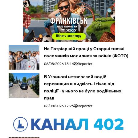
На Патріаршій прощі у Старуні тисячі
паломників молилися за воїнів (ФОТО)
06/08/2026 18:14
Reporter
В Угринові нетверезий водій
перевищив швидкість і тікав від
поліції - у нього не було водійських
прав
06/08/2026 17:25
Reporter