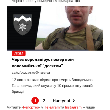
Через хворобу померло 15 прикарпатців
ЛЮДИ
Через коронавірус помер воїн
коломийської "десятки"
12/02/2022 08:09
Reporter
12 лютого стало відомо про смерть Володимира
Гапановича, який служив у 10 гірсько-штурмовій
бригаді
1
2
Наступні
Читайте «
Репортер
» у
Telegram
та
Instagram
– лише