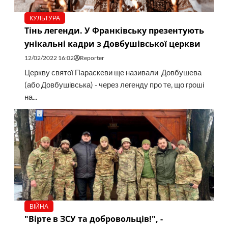
КУЛЬТУРА
Тінь легенди. У Франківську презентують
унікальні кадри з Довбушівської церкви
12/02/2022 16:02
Reporter
Церкву святої Параскеви ще називали Довбушева
(або Довбушівська) - через легенду про те, що гроші
на...
ВІЙНА
"Вірте в ЗСУ та добровольців!", -