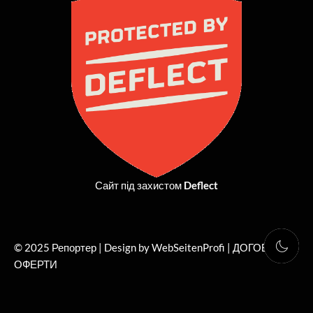
o
t
g
b
o
t
r
e
k
e
a
r
m
Сайт під захистом
Deflect
© 2025 Репортер | Design by WebSeitenProfi |
ДОГОВІР
ОФЕРТИ