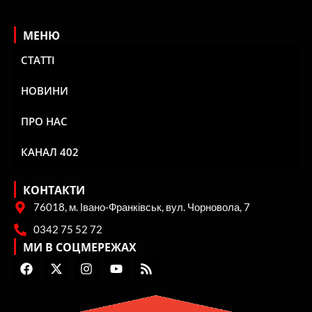
МЕНЮ
СТАТТІ
НОВИНИ
ПРО НАС
КАНАЛ 402
КОНТАКТИ
76018, м. Івано-Франківськ, вул. Чорновола, 7
0342 75 52 72
МИ В СОЦМЕРЕЖАХ
F
X
I
Y
R
a
-
n
o
s
c
t
s
u
s
e
w
t
t
b
i
a
u