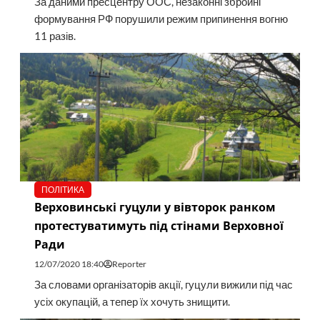
За даними пресцентру ООС, незаконні збройні
формування РФ порушили режим припинення вогню
11 разів.
ПОЛІТИКА
Верховинські гуцули у вівторок ранком
протестуватимуть під стінами Верховної
Ради
12/07/2020 18:40
Reporter
За словами організаторів акції, гуцули вижили під час
усіх окупацій, а тепер їх хочуть знищити.