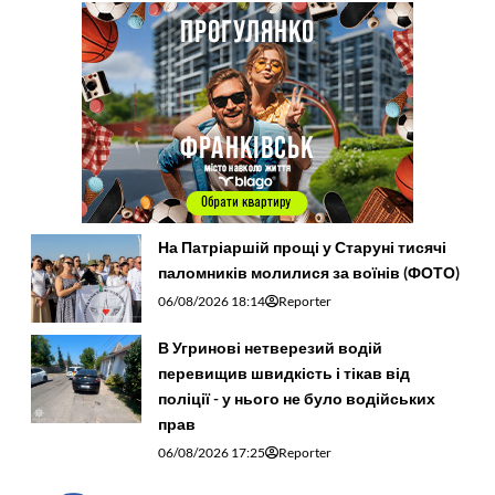
На Патріаршій прощі у Старуні тисячі
паломників молилися за воїнів (ФОТО)
06/08/2026 18:14
Reporter
В Угринові нетверезий водій
перевищив швидкість і тікав від
поліції - у нього не було водійських
прав
06/08/2026 17:25
Reporter