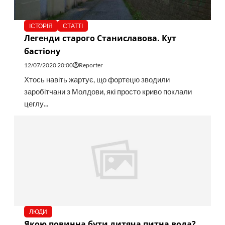
ІСТОРІЯ
СТАТТІ
Легенди старого Станиславова. Кут
бастіону
12/07/2020 20:00
Reporter
Хтось навіть жартує, що фортецю зводили
заробітчани з Молдови, які просто криво поклали
цеглу...
ЛЮДИ
Якою повинна бути дитяча питна вода?