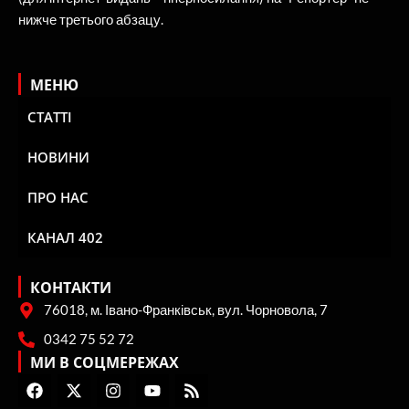
нижче третього абзацу.
МЕНЮ
СТАТТІ
НОВИНИ
ПРО НАС
КАНАЛ 402
КОНТАКТИ
76018, м. Івано-Франківськ, вул. Чорновола, 7
0342 75 52 72
МИ В СОЦМЕРЕЖАХ
F
X
I
Y
R
a
-
n
o
s