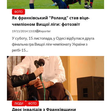
ФОТО
Як франківський "Роланд" став віце-
чемпіоном Вищої ліги: фотозвіт
19/11/2014 13:03
Reporter
У суботу, 15 листопада, у Одесі відбулася друга
фінальна гра Вищої ліги чемпіонату України з
регбі-15...
ЛЮДИ
ФОТО
Двоє інвалідів з Франківщини