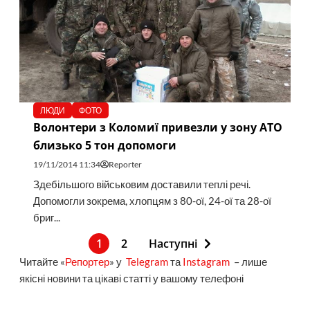
ЛЮДИ
ФОТО
Волонтери з Коломиї привезли у зону АТО
близько 5 тон допомоги
19/11/2014 11:34
Reporter
Здебільшого військовим доставили теплі речі.
Допомогли зокрема, хлопцям з 80-ої, 24-ої та 28-ої
бриг...
1
2
Наступні
Читайте «
Репортер
» у
Telegram
та
Instagram
– лише
якісні новини та цікаві статті у вашому телефоні