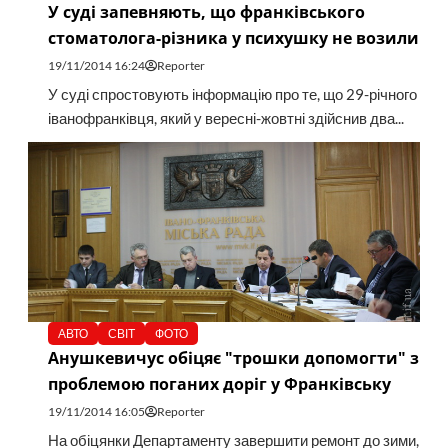
У суді запевняють, що франківського
стоматолога-різника у психушку не возили
19/11/2014 16:24
Reporter
У суді спростовують інформацію про те, що 29-річного
іванофранківця, який у вересні-жовтні здійснив два...
АВТО
СВІТ
ФОТО
Анушкевичус обіцяє "трошки допомогти" з
проблемою поганих доріг у Франківську
19/11/2014 16:05
Reporter
На обіцянки Департаменту завершити ремонт до зими,