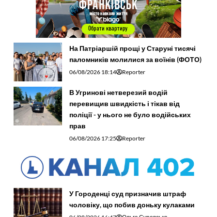
На Патріаршій прощі у Старуні тисячі
паломників молилися за воїнів (ФОТО)
06/08/2026 18:14
Reporter
В Угринові нетверезий водій
перевищив швидкість і тікав від
поліції - у нього не було водійських
прав
06/08/2026 17:25
Reporter
У Городенці суд призначив штраф
чоловіку, що побив доньку кулаками