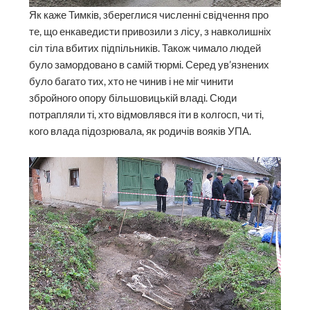
Як каже Тимків, збереглися численні свідчення про
те, що енкаведисти привозили з лісу, з навколишніх
сіл тіла вбитих підпільників. Також чимало людей
було замордовано в самій тюрмі. Серед ув’язнених
було багато тих, хто не чинив і не міг чинити
збройного опору більшовицькій владі. Сюди
потрапляли ті, хто відмовлявся іти в колгосп, чи ті,
кого влада підозрювала, як родичів вояків УПА.