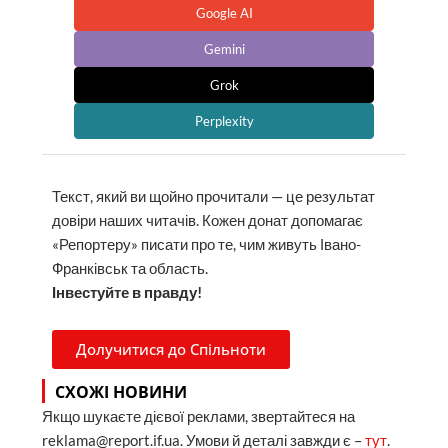
Google AI
Gemini
Grok
Perplexity
Текст, який ви щойно прочитали — це результат
довіри наших читачів. Кожен донат допомагає
«Репортеру» писати про те, чим живуть Івано-
Франківськ та область.
Інвестуйте в правду!
Долучитися до Спільноти
СХОЖІ НОВИНИ
Якщо шукаєте дієвої реклами, звертайтеся на
reklama@report.if.ua. Умови й деталі завжди є –
тут
.