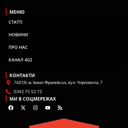
МЕНЮ
СТАТТІ
НОВИНИ
ПРО НАС
КАНАЛ 402
КОНТАКТИ
76018, м. Івано-Франківськ, вул. Чорновола, 7
0342 75 52 72
МИ В СОЦМЕРЕЖАХ
F
X
I
Y
R
a
-
n
o
s
c
t
s
u
s
e
w
t
t
b
i
a
u