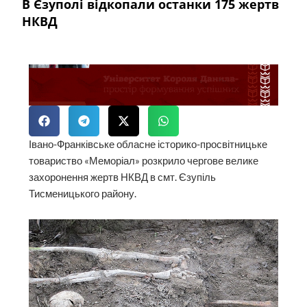
В Єзуполі відкопали останки 175 жертв
НКВД
Івано-Франківське обласне історико-просвітницьке
товариство «Меморіал» розкрило чергове велике
захоронення жертв НКВД в смт. Єзупіль
Тисменицького району.