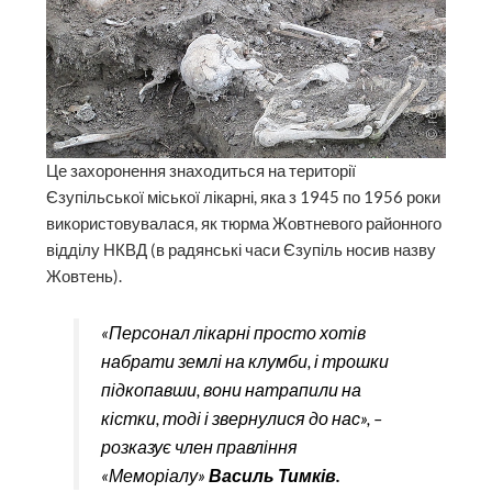
Це захоронення знаходиться на території
Єзупільської міської лікарні, яка з 1945 по 1956 роки
використовувалася, як тюрма Жовтневого районного
відділу НКВД (в радянські часи Єзупіль носив назву
Жовтень).
«Персонал лікарні просто хотів
набрати землі на клумби, і трошки
підкопавши, вони натрапили на
кістки, тоді і звернулися до нас», –
розказує член правління
«Меморіалу»
Василь Тимків.