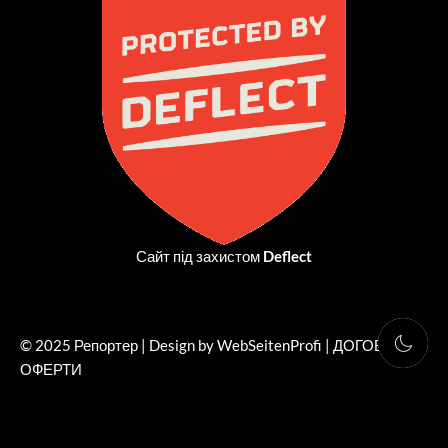
o
t
g
b
o
t
r
e
k
e
a
r
m
Сайт під захистом
Deflect
© 2025 Репортер | Design by WebSeitenProfi |
ДОГОВІР
ОФЕРТИ