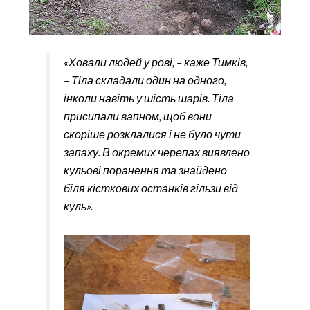
«Ховали людей у рові, – каже Тимків,
– Тіла складали один на одного,
інколи навіть у шість шарів. Тіла
присипали вапном, щоб вони
скоріше розклалися і не було чути
запаху. В окремих черепах виявлено
кульові поранення та знайдено
біля кісткових останків гільзи від
куль».