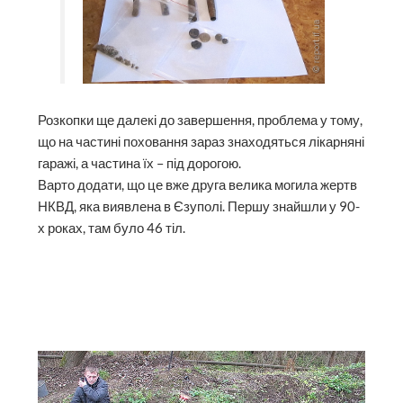
Розкопки ще далекі до завершення, проблема у тому,
що на частині поховання зараз знаходяться лікарняні
гаражі, а частина їх – під дорогою.
Варто додати, що це вже друга велика могила жертв
НКВД, яка виявлена в Єзуполі. Першу знайшли у 90-
х роках, там було 46 тіл.