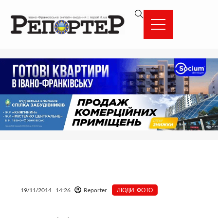
Перейти
вмісту
до
вмісту
19/11/2014
14:26
Reporter
ЛЮДИ
,
ФОТО